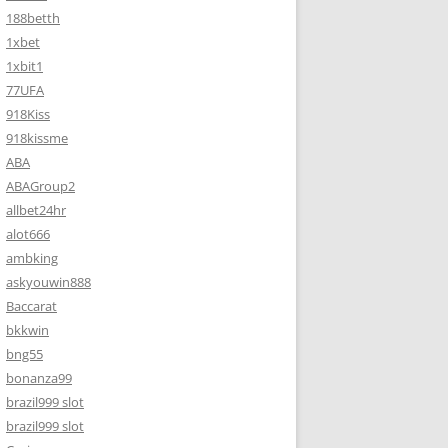
188betth
1xbet
1xbit1
77UFA
918Kiss
918kissme
ABA
ABAGroup2
allbet24hr
alot666
ambking
askyouwin888
Baccarat
bkkwin
bng55
bonanza99
brazil999 slot
brazil999 slot