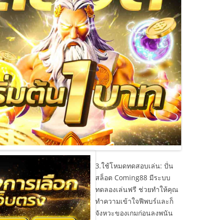
3.ใช้โหมดทดสอบเล่น: ปั่น
สล็อต Coming88 มีระบบ
ทดลองเล่นฟรี ช่วยทำให้คุณ
ทำความเข้าใจฟีพบร์และก็
จังหวะของเกมก่อนลงพนัน