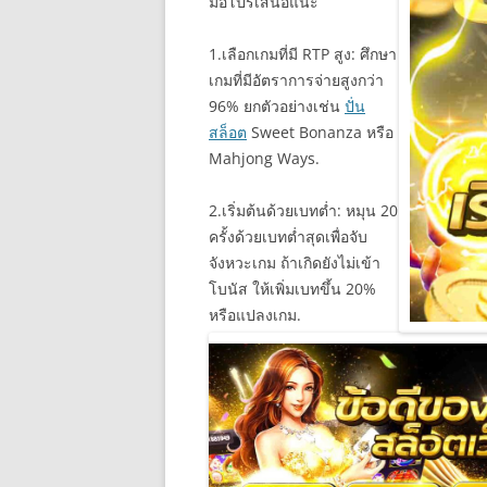
มือโปรเสนอแนะ
1.เลือกเกมที่มี RTP สูง: ศึกษา
เกมที่มีอัตราการจ่ายสูงกว่า
96% ยกตัวอย่างเช่น
ปั่น
สล็อต
Sweet Bonanza หรือ
Mahjong Ways.
2.เริ่มต้นด้วยเบทต่ำ: หมุน 20
ครั้งด้วยเบทต่ำสุดเพื่อจับ
จังหวะเกม ถ้าเกิดยังไม่เข้า
โบนัส ให้เพิ่มเบทขึ้น 20%
หรือแปลงเกม.