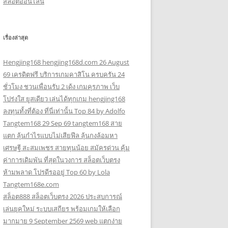
สล็อตออนไลน์
เรื่องล่าสุด
Hengjing168 hengjing168d.com 26 August
69 เครดิตฟรี บริการเกมคาสิโน ครบครัน 24
ชั่วโมง ชวนเพื่อนรับ 2 เด้ง เกมคุรภาพ เว็บ
โปร่งใส ยูสเดียว เล่นได้ทุกเกม hengjing168
ลงทุนทั้งที่ต้อง ที่นี่เท่านั้น Top 84 by Adolfo
Tangtem168 29 Sep 69 tangtem168 สาย
แตก ลุ้นกำไรแบบไม่เสียฟีล ลุ้นกงล้อมหา
เศรษฐี สะสมเพชร สายทุนน้อย สมัครด่วน คุ้ม
ค่าการเดิมพัน ที่สุดในวงการ สล็อตเว็บตรง
ห้ามพลาด โปรดีรออยู่ Top 60 by Lola
Tangtem168e.com
สล็อต888 สล็อตเว็บตรง 2026 ประสบการณ์
เล่นยุคใหม่ ระบบเสถียร พร้อมเกมให้เลือก
มากมาย 9 September 2569 web แตกง่าย