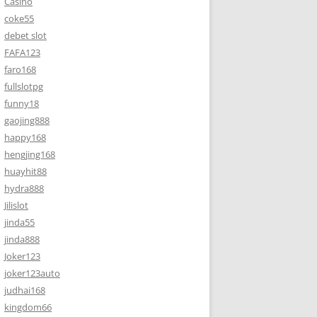
Casino
coke55
debet slot
FAFA123
faro168
fullslotpg
funny18
gaojing888
happy168
hengjing168
huayhit88
hydra888
Jilislot
jinda55
jinda888
Joker123
joker123auto
judhai168
kingdom66