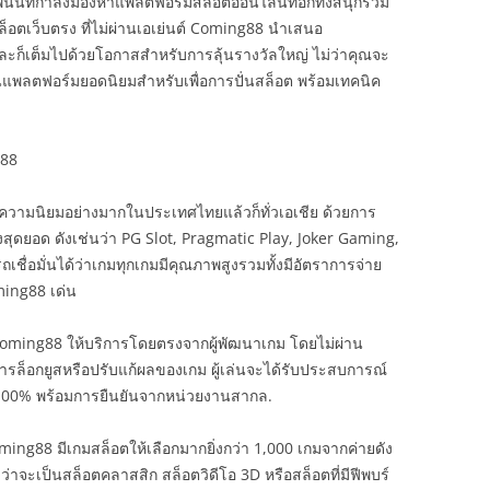
ันที่กำลังมองหาแพลตฟอร์มสล็อตออนไลน์ที่อีกทั้งสนุกรวม
สล็อตเว็บตรง ที่ไม่ผ่านเอเย่นต์ Coming88 นำเสนอ
ะก็เต็มไปด้วยโอกาสสำหรับการลุ้นรางวัลใหญ่ ไม่ว่าคุณจะ
นแพลตฟอร์มยอดนิยมสำหรับเพื่อการปั่นสล็อต พร้อมเทคนิค
g88
ับความนิยมอย่างมากในประเทศไทยแล้วก็ทั่วเอเชีย ด้วยการ
นึ่งสุดยอด ดังเช่นว่า PG Slot, Pragmatic Play, Joker Gaming,
ชื่อมั่นได้ว่าเกมทุกเกมมีคุณภาพสูงรวมทั้งมีอัตราการจ่าย
oming88 เด่น
ต Coming88 ให้บริการโดยตรงจากผู้พัฒนาเกม โดยไม่ผ่าน
มีการล็อกยูสหรือปรับแก้ผลของเกม ผู้เล่นจะได้รับประสบการณ์
ย 100% พร้อมการยืนยันจากหน่วยงานสากล.
ing88 มีเกมสล็อตให้เลือกมากยิ่งกว่า 1,000 เกมจากค่ายดัง
ว่าจะเป็นสล็อตคลาสสิก สล็อตวิดีโอ 3D หรือสล็อตที่มีฟีพบร์