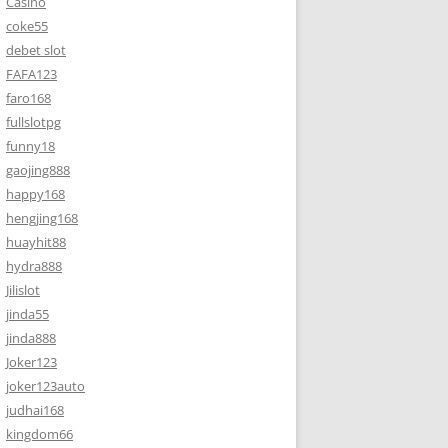
Casino
coke55
debet slot
FAFA123
faro168
fullslotpg
funny18
gaojing888
happy168
hengjing168
huayhit88
hydra888
Jilislot
jinda55
jinda888
Joker123
joker123auto
judhai168
kingdom66