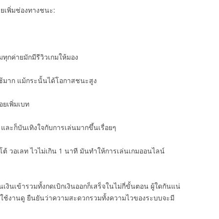
ยเพิ่มช่องทางชนะ:
วมทุกค่ายมักมีรีวิวเกมให้มอง
ใช้มาก แม้กระนั้นได้โอกาสชนะสูง
อยเพิ่มเบท
 และก็บันเทิงใจกับการเล่นมากขึ้นเรื่อยๆ
วอเลท ไวไม่เกิน 1 นาที มันทำให้การเล่นเกมออนไลน์
งินเข้ารวมทั้งกดเบิกเงินออกก็เสร็จในไม่กี่ขั้นตอน ผู้ใดกันแน่
องใช้งานดู ยืนยันว่าความสะดวกรวมทั้งความไวของระบบจะมี