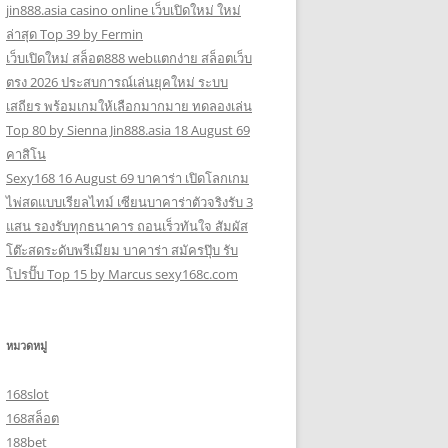
jin888.asia casino online เว็บเปิดใหม่ ใหม่
ล่าสุด Top 39 by Fermin
เว็บเปิดใหม่ สล็อต888 webแตกง่าย สล็อตเว็บ
ตรง 2026 ประสบการณ์เล่นยุคใหม่ ระบบ
เสถียร พร้อมเกมให้เลือกมากมาย ทดลองเล่น
Top 80 by Sienna Jin888.asia 18 August 69
คาสิโน
Sexy168 16 August 69 บาคาร่า เปิดโลกเกม
ไพ่สดแบบเรียลไทม์ เซียนบาคาร่าตัวจริงรับ 3
แสน รองรับทุกธนาคาร ถอนเร็วทันใจ สัมผัส
โต๊ะสดระดับพรีเมียม บาคาร่า สมัครปุ๊บ รับ
โปรปั๊บ Top 15 by Marcus sexy168c.com
หมวดหมู่
168slot
168สล็อต
188bet