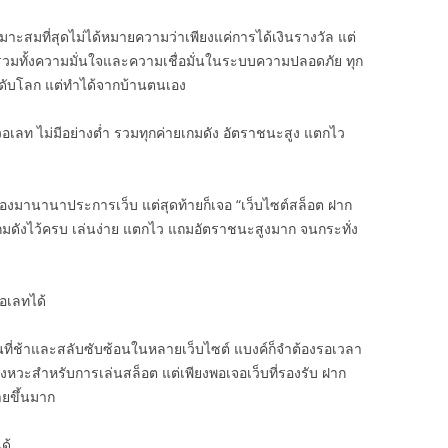
มาะสมที่สุดไม่ได้หมายความว่าเพียงแค่การได้เงินรางวัล แต่
วมทั้งความมั่นใจและความเชื่อมั่นในระบบความปลอดภัย ทุก
นระดับโลก แต่ทำได้จากบ้านตนเอง
อเลท ไม่มีอย่างต่ำ รวมทุกค่ายเกมดัง อัตราชนะสูง แตกไว
ลองมานานาประการเว็บ แต่สุดท้ายก็เจอ “เว็บไซต์สล็อต ฝาก
เกมดังไว้ครบ เล่นง่าย แตกไว แถมอัตราชนะสูงมาก จนกระทั่ง
วอเลทได้
นที่ช้าและสลับซับซ้อนในหลายเว็บไซต์ แบงค์ก็จำต้องรอเวลา
งหวะสำหรับการเล่นสล็อต แต่เพียงพอเจอเว็บที่รองรับ ฝาก
่ายขึ้นมาก
ด้