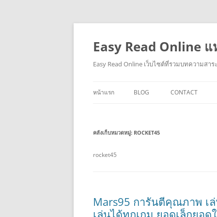
Easy Read Online 
Easy Read Online เว็บไซต์ที่รวมบทความสาระค
หน้าแรก
BLOG
CONTACT
คลังเก็บหมวดหมู่:
ROCKET45
rocket45
Mars95 การันตีคุณภาพ เล่นง
เล่นได้ทุกเกม ยอดเล็กยอด