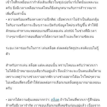
เข้าใจสึกเหมือนเรากำลังเดินเที่ยวในซุปเปอร์มาร์เก็ตนั่นแหละนะ
ครับ ยิ่งมีเวลาเหลือมากแค่ไหนก็ยิ่งสนุกสนานกับการสำรวจมาก
เพิ่มขึ้นเท่านั้น
• ความพร้อมเพรียงทางความนึกคิด: เมื่อพวกเราไม่จำเป็นต้องกลุ้ม
ใจกับงานหรือภาระอื่นๆเราจะเปิดรับข้อมูลใหม่ๆเจริญขึ้น ทำให้มี
ลักษณะท่าทางจะทดสอบเกมที่ไม่เคยเล่น alot66 ในช่วงที่มีเวลา
ว่างๆมากยิ่งกว่าตอนที่อยากได้ความรวดเร็วและก็ความชัดเจน
ระยะเวลาของวันในการ เล่นสล็อต ส่งผลต่อวัตถุประสงค์แบบไม่รู้
ตัว
สำหรับการเล่น สล็อต แต่ละตอนนั้น ทราบไหมนะครับว่าพวกเรา
ไม่ได้มีเป้าหมายแบบเดียวกันอยู่แล้ว ถึงแม้ว่าจะจะเป็นคนเดิมก็ตาม
เพราะเหตุว่าบางช่วงเราอยากพัก บางช่วงอยากได้อะไรใหม่ๆความ
ไม่เหมือนที่ตรงนี้ทำให้ส่งผลต่อการเลือกเกมสล็อตสูงมากมายเลยนะ
ครับ
• อยากได้ความคุ้นเคยมากกว่า:
สล็อต
ถ้าวันไหนที่พวกเรารู้สึกอ่อน
ล้าหรือมีเวลาจำกัด เราชอบเลือกเกมที่เคยชินก่อนอยู่แล้ว เนื่องจาก