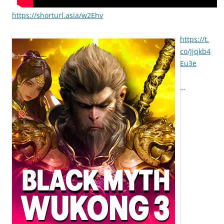
https://shorturl.asia/w2Ehv
https://t.
co/Jjqkb4
Eu3e
…