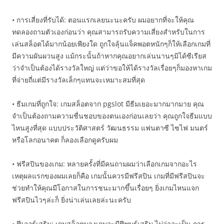
• การเสี่ยงที่รับได้: ตอนแรกเลยนะนะครับ ผมอยากที่จะให้คุณ
ทดลองถามตัวเองก่อนว่า คุณสามารถรับความเสี่ยงสำหรับในการ
เล่นสล็อตได้มากน้อยเพียงใด ถูกใจลุ้นแจ็คพอตหนักๆก็ให้เลือกเกมที่
มีความผันผวนสูง แม้กระนั้นถ้าหากคุณอยากเล่นนานๆมิได้ซีเรียส
ว่าจำเป็นต้องได้รางวัลใหญ่ แต่ว่าขอให้ได้รางวัลเรื่อยๆก็มองหาเกม
ที่จ่ายถี่แต่มีรางวัลเล็กๆแทนจะเหมาะสมที่สุด
• ธีมเกมที่ถูกใจ: เกมสล็อตจาก pgslot มีธีมเยอะมากมากมาย คุณ
จำเป็นต้องถามความชื่นชอบของตนเองก่อนเลยว่า คุณถูกใจธีมแบบ
ไหนสูงที่สุด แบบประวัติศาสตร์ วัฒนธรรม แฟนตาซี ไซไฟ มนตร์
หรือโลกอนาคต ก็ลองเลือกดูครับผม
• ฟรีสปินของเกม: หลายครั้งที่มีคนถามผมว่าเลือกเกมจากอะไร
เหตุผลแรกของผมเลยก็คือ เกมนั้นควรมีฟรีสปิน เกมที่มีฟรีสปินจะ
ช่วยทำให้คุณมีโอกาสในการชนะมากขึ้นเรื่อยๆ ยิ่งเกมไหนแจก
ฟรีสปินไวๆล่ะก็ ยิ่งน่าเล่นเลยล่ะนะครับ
• ฟีเจอร์เสริม: เกมสล็อตบางเกมจะมีฟีพบร์เสริม ไม่ว่าจะเป็น การ