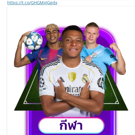
https://t.co/GHGMxJGgdx