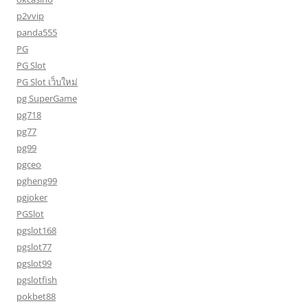
p2vvip
panda555
PG
PG Slot
PG Slot เว็บใหม่
pg SuperGame
pg718
pg77
pg99
pgceo
pgheng99
pgjoker
PGSlot
pgslot168
pgslot77
pgslot99
pgslotfish
pokbet88