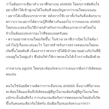
ว่าไม่ต้องการเสียเวล่ำเวลาศึกษาเกม alot666 ใหม่ๆการตัดสินใจ
อย่างงี้ทำให้เข้าสู่เกมได้ในทันที ตอบปัญหากว่าเกมใหม่แน่นอน
• อยากได้เปลี่ยนบรรยากาศ: หลังจากใช้เวลาทั้งวันกับสิ่งเดิมๆบาง
คราวเราจะอยากได้ความรู้สึกที่ต่างกันออกไป การลองเกม alot66
ใหม่ๆจะแปลงเป็นวิธีง่ายๆสำหรับการเปลี่ยนบรรยากาศโดยไม่
จำเป็นต้องแปลงจากอะไรที่ชอบเลยครับผม
• ความอยากหาเกมใหม่เกิดขึ้น: ในช่วงเวลาที่เราเปิดเว็บไซต์มา
แล้วไม่รู้เรื่องจะเล่นอะไร โอกาสสำหรับการตรวจสอบเกมใหม่จะ
เกิดขึ้นโดยทันที เนื่องจากว่าพวกเรามิได้มีเป้าหมายอย่างกับวันที่มี
เกมอยู่ในใจอยู่แล้ว ซึ่งมันก็ทำให้เราตกลงใจได้เร็วกว่าเดิมอีกด้วย
การหาเกม pgslot ใหม่ๆสะท้อนจังหวะการเล่นมากยิ่งกว่านิสัยของ
คนเล่น
คนไม่ใช่น้อยมีความคิดว่าการเลือกเกม alot666 นั้นบางทีก็อาจจะ
สะท้อนให้มองเห็นถึงนิสัยของผู้ที่ถูกใจเกมเดิมกับผู้ที่ถูกใจเกมใหม่
แม้กระนั้นอันที่จริง การเล่นเกมเดิมกับการทดลองเกมใหม่มันก็เกิด
ขึ้นกับคนคนเดียวกันได้ครับ มันคือเรื่องของจังหวะมากกว่า