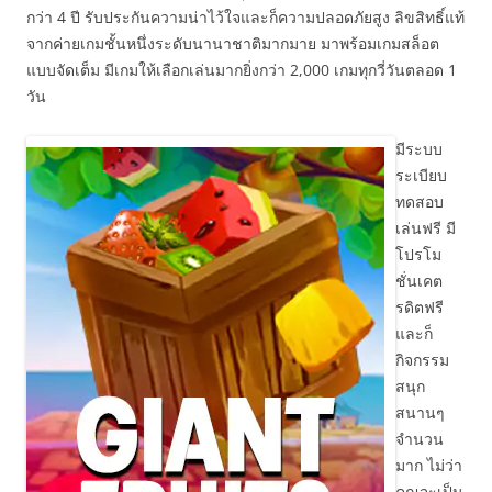
กว่า 4 ปี รับประกันความน่าไว้ใจและก็ความปลอดภัยสูง ลิขสิทธิ์แท้
จากค่ายเกมชั้นหนึ่งระดับนานาชาติมากมาย มาพร้อมเกมสล็อต
แบบจัดเต็ม มีเกมให้เลือกเล่นมากยิ่งกว่า 2,000 เกมทุกวี่วันตลอด 1
วัน
มีระบบ
ระเบียบ
ทดสอบ
เล่นฟรี มี
โปรโม
ชั่นเคต
รดิตฟรี
และก็
กิจกรรม
สนุก
สนานๆ
จำนวน
มาก ไม่ว่า
คุณจะเป็น