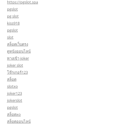
https://pgslot.spa
pgslot
pg slot
kiss918
pgslot
slot
สล็อตเว็บตรง
ดูหนังออนไลน์
ทางเข้า joker
joker slot
โจ๊กเกอร์123
สล็อต
slotxo
joker123
jokerslot
pgslot
สล็อตxo
สล็อตออนไลน์