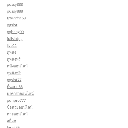
pussy888
pussy888
บาคาร่า168
pgslot
pgheng99
fullslotpg
live22
ดูหนัง
ดูหนังฟรี
หนังออนไลน์
ดูหนังฟรี
pgslot77
ปั่นแตก66
บาคาร่าออนไลน์
punpro777
ซื้อหวยออนไลน์
หวยออนไลน์
สล็อต
faro168