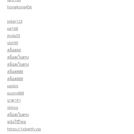
hongkong456
joker123
pg168
jinda55
slot99
สล็อต66
สล็อตเว็บตรง
สล็อตเว็บตรง
สล็อต888
สล็อต888
pgslot
pussy888
บาคาร่า
slotxo
สล็อตเว็บตรง
หนังโป๊ไทย
https://1xbetth.vip