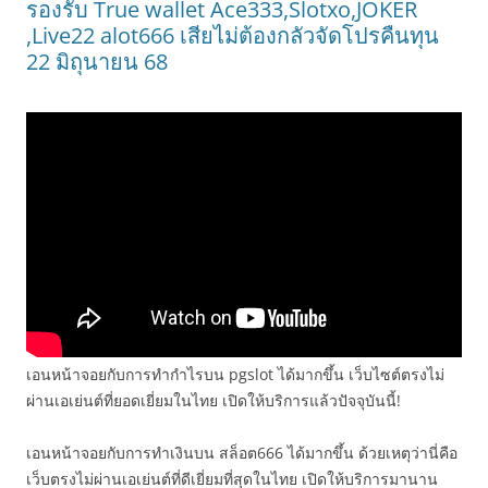
รองรับ True wallet Ace333,Slotxo,JOKER
,Live22 alot666 เสียไม่ต้องกลัวจัดโปรคืนทุน
22 มิถุนายน 68
เอนหน้าจอยกับการทำกำไรบน pgslot ได้มากขึ้น เว็บไซต์ตรงไม่
ผ่านเอเย่นต์ที่ยอดเยี่ยมในไทย เปิดให้บริการแล้วปัจจุบันนี้!
เอนหน้าจอยกับการทำเงินบน สล็อต666 ได้มากขึ้น ด้วยเหตุว่านี่คือ
เว็บตรงไม่ผ่านเอเย่นต์ที่ดีเยี่ยมที่สุดในไทย เปิดให้บริการมานาน