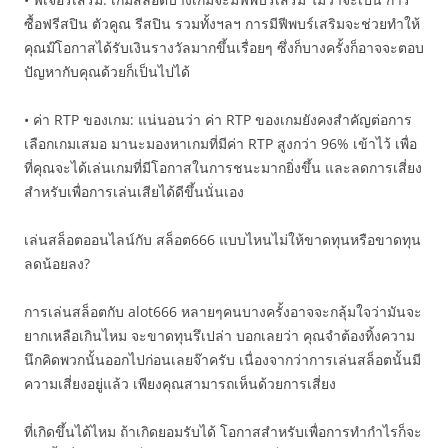
ซื้อฟรีสปิน ตัวคูณ รีสปิน รวมทั้งฯลฯ การมีฟีพบร์เสริมจะช่วยทำให้
คุณม๊โอกาสได้รับเงินรางวัลมากขึ้นเรื่อยๆ ซึ่งก็บางครั้งก็อาจจะตอบ
ปัญหากับคุณด้วยก็เป็นไปได้
• ค่า RTP ของเกม: แน่นอนว่า ค่า RTP ของเกมยังคงสำคัญต่อการ
เลือกเกมเสมอ มานะมองหาเกมที่มีค่า RTP สูงกว่า 96% เข้าไว้ เพื่อ
ที่คุณจะได้เล่นเกมที่มีโอกาสในการชนะมากยิ่งขึ้น และลดการเสี่ยง
สำหรับเพื่อการเล่นเสียได้ดีขึ้นนั่นเอง
เล่นสล็อตออนไลน์กับ สล็อต666 แบบไหนไม่ให้ขาดทุนหรือขาดทุน
ลดน้อยลง?
การเล่นสล็อตกับ alot666 หลายๆคนบางครั้งอาจจะกลุ้มใจว่ามันจะ
ยากเหลือเกินไหม จะขาดทุนรึเปล่า บอกเลยว่า คุณจำต้องทิ้งความ
นึกคิดพวกนั้นออกไปก่อนเลยจ๊าครับ เนื่องจากว่าการเล่นสล็อตนั้นมี
ความเสี่ยงอยู่แล้ว เพียงคุณสามารถเห็นด้วยการเสี่ยง
ที่เกิดขึ้นได้ไหม ถ้าเกิดยอมรับได้ โอกาสสำหรับเพื่อการทำกำไรก็จะ