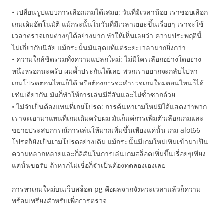
• เปลี่ยนรูปแบบการเลือกเกมได้เสมอ: วันที่มีเวลาน้อย เราชอบเลือก
เกมเดิมอัตโนมัติ แม้กระนั้นในวันที่มีเวลาเยอะขึ้นเรื่อยๆ เราจะใช้
เวลาตรวจเกมต่างๆได้อย่างมาก ทำให้เห็นเลยว่า ความประพฤตินี้
ไม่เกี่ยวกับนิสัย แม้กระนั้นมันสุดแท้แต่ระยะเวลามากยิ่งกว่า
• ความใกล้ชิดรวมทั้งความแปลกใหม่: ไม่มีใครเลือกอย่างใดอย่าง
หนึ่งหรอกนะครับ ผมค้ำประกันได้เลย พวกเราอยากจะกลับไปหา
เกมโปรดตอนไหนก็ได้ หรือต้องการจะสำรวจเกมใหม่ตอนไหนก็ได้
เช่นเดียวกัน มันก็ทำให้การเล่นมีสีสันและไม่ซ้ำซากด้วย
• ไม่จำเป็นต้องแทนที่เกมโปรด: การค้นหาเกมใหม่มิได้แสดงว่าพวก
เราจะเอามาแทนที่เกมเดิมครับผม มันก็แค่การเพิ่มตัวเลือกเกมและ
ขยายประสบการณ์การเล่นให้มากเพิ่มขึ้นเพียงแค่นั้น เกม alot66
โปรดก็ยังเป็นเกมโปรดอย่างเดิม แม้กระนั้นมีเกมใหม่เพิ่มเข้ามาเป็น
ความหลากหลายและก็สีสันในการเล่นเกมสล็อตเพิ่มขึ้นเรื่อยๆเพียง
แค่นั้นขอรับ ถ้าหากไม่เชื่อก็จำเป็นต้องทดลองเองเลย
การหาเกมใหม่บนเว็บสล็อต pg คือผลจากจังหวะเวลาแล้วก็ความ
พร้อมเพรียงสำหรับเพื่อการตรวจ