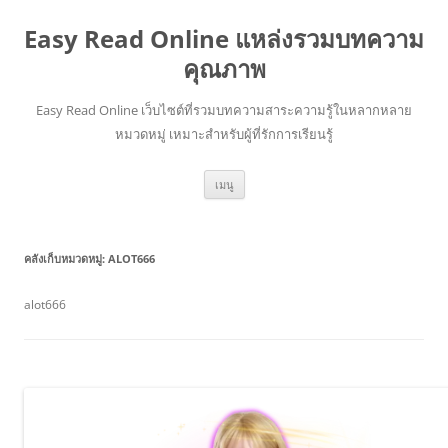
Easy Read Online แหล่งรวมบทความ
คุณภาพ
Easy Read Online เว็บไซต์ที่รวมบทความสาระความรู้ในหลากหลาย
หมวดหมู่ เหมาะสำหรับผู้ที่รักการเรียนรู้
ข้าม
เมนู
ไป
ยัง
เนื้อหา
คลังเก็บหมวดหมู่:
ALOT666
alot666