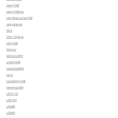
sexy168
sexy168vip
sexybaccarat168
sexygame
Slot
Slot Online
slot168
Slotxo
slotxo24hr
sretthi99
ssgame666
ssru
tangtem168
temmax69
UFA11k
ufa191
ufa88
ufa89