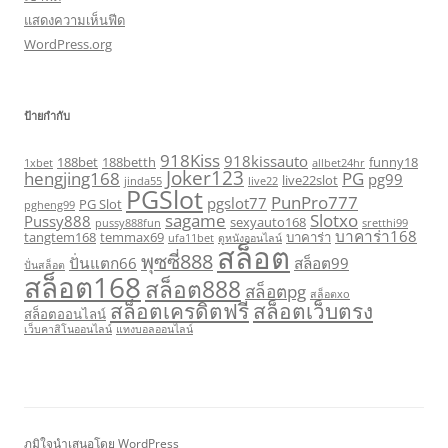
แสดงความเห็นฟีด
WordPress.org
ป้ายกำกับ
918Kiss
918kissauto
188bet
188betth
funny18
1xbet
allbet24hr
Joker123
hengjing168
PG
pg99
live22slot
jinda55
live22
PGSlot
PunPro777
pgslot77
PG Slot
pgheng99
sagame
Slotxo
Pussy888
sexyauto168
pussy888fun
sretthi99
บาคาร่า168
tangtem168
temmax69
บาคาร่า
ufa11bet
ดูหนังออนไลน์
สล็อต
พุซซี่888
ปั่นแตก66
สล็อต99
ปั่นสล็อต
สล็อต168
สล็อต888
สล็อตpg
สล็อตxo
สล็อตเครดิตฟรี
สล็อตเว็บตรง
สล็อตออนไลน์
เว็บคาสิโนออนไลน์
แทงบอลออนไลน์
ภูมิใจนำเสนอโดย WordPress