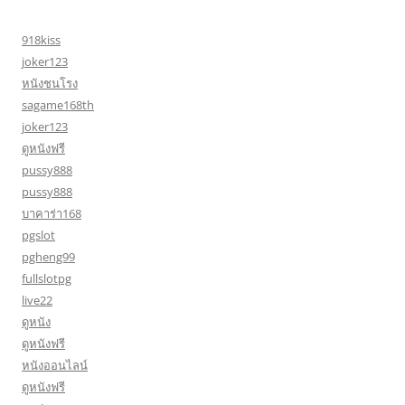
918kiss
joker123
หนังชนโรง
sagame168th
joker123
ดูหนังฟรี
pussy888
pussy888
บาคาร่า168
pgslot
pgheng99
fullslotpg
live22
ดูหนัง
ดูหนังฟรี
หนังออนไลน์
ดูหนังฟรี