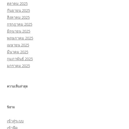
ตุลาคม 2025
กันยายน 2025
สิงหาคม 2025
กรกฎาคม 2025
มิถุนายน 2025
พฤษภาคม 2025
เมษายน 2025
มีนาคม 2025
กุมภาพันธ์ 2025
มกราคม 2025
ความเห็นล่าสุด
นิยาม
เข้าสู่ระบบ
เข้าฟีด