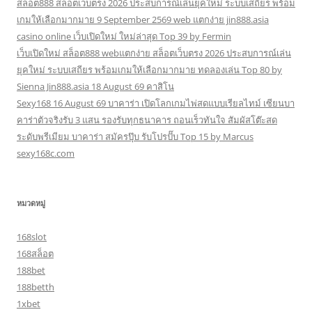
สล็อต888 สล็อตเว็บตรง 2026 ประสบการณ์เล่นยุคใหม่ ระบบเสถียร พร้อม
เกมให้เลือกมากมาย 9 September 2569 web แตกง่าย jin888.asia
casino online เว็บเปิดใหม่ ใหม่ล่าสุด Top 39 by Fermin
เว็บเปิดใหม่ สล็อต888 webแตกง่าย สล็อตเว็บตรง 2026 ประสบการณ์เล่น
ยุคใหม่ ระบบเสถียร พร้อมเกมให้เลือกมากมาย ทดลองเล่น Top 80 by
Sienna Jin888.asia 18 August 69 คาสิโน
Sexy168 16 August 69 บาคาร่า เปิดโลกเกมไพ่สดแบบเรียลไทม์ เซียนบา
คาร่าตัวจริงรับ 3 แสน รองรับทุกธนาคาร ถอนเร็วทันใจ สัมผัสโต๊ะสด
ระดับพรีเมียม บาคาร่า สมัครปุ๊บ รับโปรปั๊บ Top 15 by Marcus
sexy168c.com
หมวดหมู่
168slot
168สล็อต
188bet
188betth
1xbet