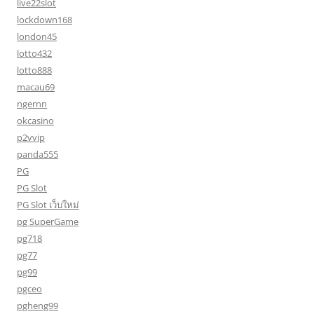
live22slot
lockdown168
london45
lotto432
lotto888
macau69
ngernn
okcasino
p2vvip
panda555
PG
PG Slot
PG Slot เว็บใหม่
pg SuperGame
pg718
pg77
pg99
pgceo
pgheng99