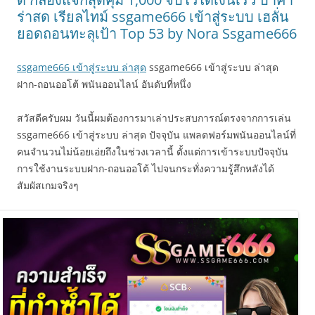
ร่าสด เรียลไทม์ ssgame666 เข้าสู่ระบบ เฮลั่น
ยอดถอนทะลุเป้า Top 53 by Nora Ssgame666
ssgame666 เข้าสู่ระบบ ล่าสุด
ssgame666 เข้าสู่ระบบ ล่าสุด
ฝาก-ถอนออโต้ พนันออนไลน์ อันดับที่หนึ่ง
สวัสดีครับผม วันนี้ผมต้องการมาเล่าประสบการณ์ตรงจากการเล่น
ssgame666 เข้าสู่ระบบ ล่าสุด ปัจจุบัน แพลตฟอร์มพนันออนไลน์ที่
คนจำนวนไม่น้อยเอ่ยถึงในช่วงเวลานี้ ตั้งแต่การเข้าระบบปัจจุบัน
การใช้งานระบบฝาก-ถอนออโต้ ไปจนกระทั่งความรู้สึกหลังได้
สัมผัสเกมจริงๆ