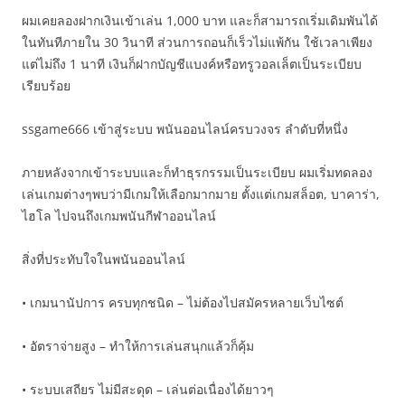
ผมเคยลองฝากเงินเข้าเล่น 1,000 บาท และก็สามารถเริ่มเดิมพันได้
ในทันทีภายใน 30 วินาที ส่วนการถอนก็เร็วไม่แพ้กัน ใช้เวลาเพียง
แต่ไม่ถึง 1 นาที เงินก็ฝากบัญชีแบงค์หรือทรูวอลเล็ตเป็นระเบียบ
เรียบร้อย
ssgame666 เข้าสู่ระบบ พนันออนไลน์ครบวงจร ลำดับที่หนึ่ง
ภายหลังจากเข้าระบบและก็ทำธุรกรรมเป็นระเบียบ ผมเริ่มทดลอง
เล่นเกมต่างๆพบว่ามีเกมให้เลือกมากมาย ตั้งแต่เกมสล็อต, บาคาร่า,
ไฮโล ไปจนถึงเกมพนันกีฬาออนไลน์
สิ่งที่ประทับใจในพนันออนไลน์
• เกมนานัปการ ครบทุกชนิด – ไม่ต้องไปสมัครหลายเว็บไซต์
• อัตราจ่ายสูง – ทำให้การเล่นสนุกแล้วก็คุ้ม
• ระบบเสถียร ไม่มีสะดุด – เล่นต่อเนื่องได้ยาวๆ