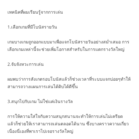
เทคนิคที่ผมเรียนรู้จากการเล่น
1.เลือกเกมที่มีโบนัสรายวัน
เกมบางเกมถูกออกแบบมาเพื่อแจกโบนัสรายวันอย่างสม่ำเสมอ การ
เลือกเกมเหล่านี้จะช่วยเพิ่มโอกาสสำหรับในการแตกรางวัลใหญ่
2.จับจังหวะการเล่น
ผมพบว่าการสังเกตรอบโบนัสแล้วก็ช่วงเวลาที่ระบบแจกบ่อยๆทำให้
สามารถวางแผนการเล่นได้ดิบได้ดีขึ้น
3.สนุกไปกับเกม ไม่ใช่แค่เงินรางวัล
การให้ความใส่ใจกับความสนุกสนานจะทำให้การเล่นไม่เครียด
แล้วก็ช่วยให้เราสามารถเล่นตลอดได้นาน ซึ่งบางคราวความเกี่ยว
เนื่องนี่เองที่พาเราไปเจอรางวัลใหญ่