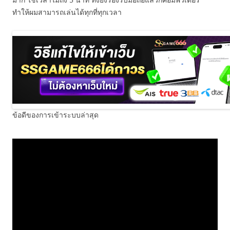
ทำให้ผมสามารถเล่นได้ทุกที่ทุกเวลา
ข้อดีของการเข้าระบบล่าสุด