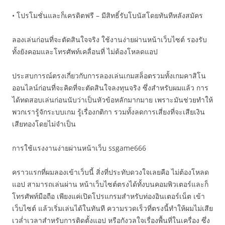
• โปรโมชั่นและก็เครดิตฟรี – มีสิทธิ์รับโบนัสโดยทันทีหลังสมัคร
ลองเล่นก่อนที่จะตัดสินใจจริง ใช้งานง่ายผ่านหน้าเว็บไซต์ รองรับ
ทั้งยังคอมและโทรศัพท์เคลื่อนที่ ไม่ต้องโหลดแอป
ประสบการณ์ตรงเกี่ยวกับการลองเล่นเกมสล็อตรวมทั้งเกมคาสิโน
ออนไลน์ก่อนที่จะคิดที่จะตัดสินใจลงทุนจริง ซึ่งสำหรับผมแล้ว การ
ได้ทดสอบเล่นก่อนนับว่าเป็นหัวข้อหลักมากมาย เพราะมันช่วยทำให้
พวกเรารู้จักระบบเกม รู้เรื่องกติกา รวมทั้งลดการเสี่ยงที่จะเสียเงิน
เสียทองโดยไม่จำเป็น
การใช้แรงงานง่ายผ่านหน้าเว็บ ssgame666
คราวแรกที่ผมลองเข้าเว็บนี้ สิ่งที่ประทับดวงใจเลยคือ ไม่ต้องโหลด
แอป สามารถเล่นผ่าน หน้าเว็บไซต์ตรงได้ทั้งบนคอมพิวเตอร์และก็
โทรศัพท์มือถือ เพียงแค่เปิดโปรแกรมสำหรับท่องอินเตอร์เน็ต เข้า
เว็บไซต์ แล้วเริ่มเล่นได้ในทันที ความรวดเร็วที่ตรงนี้ทำให้ผมไม่เสีย
เวล่ำเวลาสำหรับการติดตั้งแอป หรือกังวลใจเรื่องพื้นที่ในเครื่อง ซึ่ง