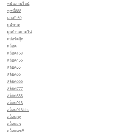
พนันออนไลน์
พุซซี่888
มาเก๊า69
ยูฟ่าเบท
ศูนย์รวมเกมไพ่
สปอร์ตบุ๊ก
สล็อต
สล็อต168
สล็อต456
สล็อต55
สล็อต66
สล็อต666
สล็อต777
สล็อต888
สล็อต918
สล็อต918kiss
สล็อตpg
สล็อตxo
สล็อตพุซซี่