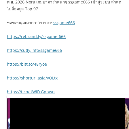
พ.ย. 2026 Nora เกมบาคาร่าสนุกๆ ssgame666 เข้าสู่ระบบ ล่าสุด
ไม่ล็อคยูส Top 97
ขอขอบคุณมากreference
ssgame666
https://rebrand.ly/ssgame-666
https://cutly.info/ssgame666
https://bitt.to/48ryoe
https://shorturl.asia/vQLtx
https://t.co/UWIFrGpbwn