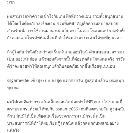
มาก
ผมสามารถทำความเข้าใจกับเกม ฝึกหัดวางแผน รวมทั้งสนุกสนาน
ได้โดยไม่ต้องกังวลเรื่องเงิน รวมทั้งที่สำคัญคือความสบายสบาย
สำหรับเพื่อการใช้งานผ่าน หน้าเว็บตรง ไม่ต้องโหลดแอป รองรับทั้ง
ยังคอมและโทรศัพท์เคลื่อนที่ ทำให้ผมสามารถเล่นได้ทุกที่ทุกเวลา
ถ้าผู้ใดกันกำลังลังเลว่าจะเริ่มเล่นเกมออนไลน์ คำเสนอแนะจากผม
เป็น ลองเล่นก่อน แล้วพอหลังจากนั้นก็ค่อยตัดสินใจลงทุนจริง การัน
ตีว่าจะช่วยทำให้คุณสนุกแล้วก็ปลอดภัยมากขึ้นเรื่อยๆแน่นอน
ssgame666 เข้าสู่ระบบ ล่าสุด แตกรายวัน สูงสุดนับล้าน เกมสนุก
ทุกเกม
ผมไม่เคยคิดว่าการเล่นสล็อตออนไลน์จะทำให้ชีวิตแปรไปขนาดนี้
ตราบจนกระทั่งผมได้พบกับ ssgame666 เกมที่แตกรายวัน สูงสุดนับ
ล้าน มันมิได้เป็นเพียงแค่เรื่องชะตากรรม แม้กระนั้นเป็น
ประสบการณ์ที่ทำให้ผมเรียนรู้ เทคนิค แล้วก็สนุกกับทุกเกมอย่าง
แท้จริง