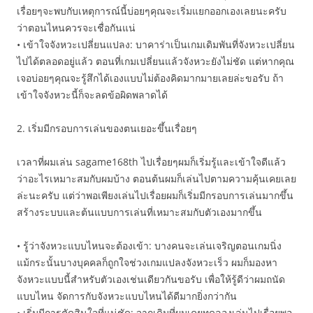
เรื่อยๆจะพบกับเหตุการณ์นี้บ่อยๆคุณจะเริ่มแยกออกเองเลยนะครับ
ว่าตอนไหนควรจะเชื่อกันแน่
• เข้าใจจังหวะเปลี่ยนแปลง: บาคาร่าเป็นเกมเดิมพันที่จังหวะเปลี่ยน
ไปได้ตลอดอยู่แล้ว ตอนที่เกมเปลี่ยนแล้วจังหวะยังไม่ชัด แต่หากคุณ
เจอบ่อยๆคุณจะรู้สึกได้เองแบบไม่ต้องคิดมากมายเลยล่ะขอรับ ถ้า
เข้าใจจังหวะนี้ก็จะลดข้อผิดพลาดได้
2. เริ่มมีกรอบการเล่นของตนเยอะขึ้นเรื่อยๆ
เวลาที่ผมเล่น sagame168th ไปเรื่อยๆผมก็เริ่มรู้และเข้าใจดีแล้ว
ว่าอะไรเหมาะสมกับผมบ้าง ตอนต้นผมก็เล่นไปตามความคุ้นเคยเลย
ล่ะนะครับ แต่ว่าพอเพียงเล่นไปเรื่อยผมก็เริ่มมีกรอบการเล่นมากขึ้น
สร้างระบบและต้นแบบการเล่นที่เหมาะสมกับตัวเองมากขึ้น
• รู้ว่าจังหวะแบบไหนจะต้องเข้า: บางคนจะเล่นเจริญตอนเกมนิ่ง
แม้กระนั้นบางบุคคลก็ถูกใจช่วงเกมแปลงจังหวะเร็ว ผมก็มองหา
จังหวะแบบนี้สำหรับตัวเองเช่นเดียวกันขอรับ เพื่อให้รู้ดีว่าผมถนัด
แบบไหน จัดการกับจังหวะแบบไหนได้ดีมากยิ่งกว่ากัน
• เริ่มมีการตัดสินใจที่แน่ชัด: จากเดิมที่ผมเคยทดลองเล่นไปเรื่อยพอ