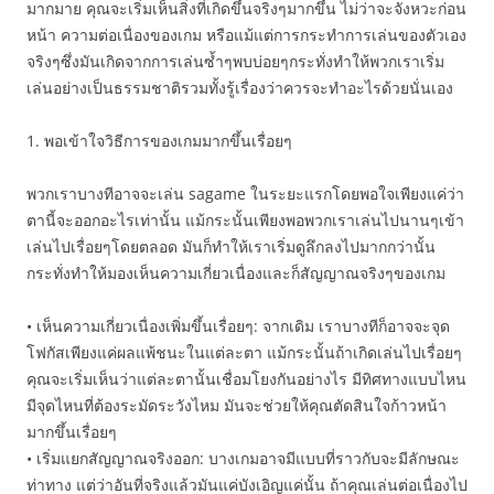
มากมาย คุณจะเริ่มเห็นสิ่งที่เกิดขึ้นจริงๆมากขึ้น ไม่ว่าจะจังหวะก่อน
หน้า ความต่อเนื่องของเกม หรือแม้แต่การกระทำการเล่นของตัวเอง
จริงๆซึ่งมันเกิดจากการเล่นซ้ำๆพบบ่อยๆกระทั่งทำให้พวกเราเริ่ม
เล่นอย่างเป็นธรรมชาติรวมทั้งรู้เรื่องว่าควรจะทำอะไรด้วยนั่นเอง
1. พอเข้าใจวิธีการของเกมมากขึ้นเรื่อยๆ
พวกเราบางทีอาจจะเล่น sagame ในระยะแรกโดยพอใจเพียงแค่ว่า
ตานี้จะออกอะไรเท่านั้น แม้กระนั้นเพียงพอพวกเราเล่นไปนานๆเข้า
เล่นไปเรื่อยๆโดยตลอด มันก็ทำให้เราเริ่มดูลึกลงไปมากกว่านั้น
กระทั่งทำให้มองเห็นความเกี่ยวเนื่องและก็สัญญาณจริงๆของเกม
• เห็นความเกี่ยวเนื่องเพิ่มขึ้นเรื่อยๆ: จากเดิม เราบางทีก็อาจจะจุด
โฟกัสเพียงแค่ผลแพ้ชนะในแต่ละตา แม้กระนั้นถ้าเกิดเล่นไปเรื่อยๆ
คุณจะเริ่มเห็นว่าแต่ละตานั้นเชื่อมโยงกันอย่างไร มีทิศทางแบบไหน
มีจุดไหนที่ต้องระมัดระวังไหม มันจะช่วยให้คุณตัดสินใจก้าวหน้า
มากขึ้นเรื่อยๆ
• เริ่มแยกสัญญาณจริงออก: บางเกมอาจมีแบบที่ราวกับจะมีลักษณะ
ท่าทาง แต่ว่าอันที่จริงแล้วมันแค่บังเอิญแค่นั้น ถ้าคุณเล่นต่อเนื่องไป