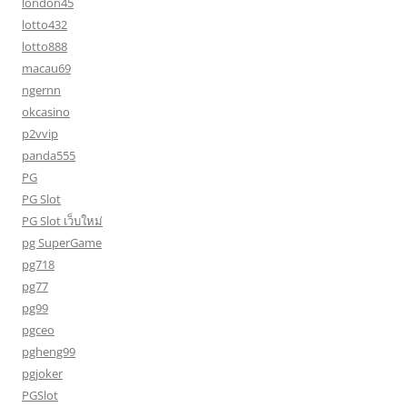
london45
lotto432
lotto888
macau69
ngernn
okcasino
p2vvip
panda555
PG
PG Slot
PG Slot เว็บใหม่
pg SuperGame
pg718
pg77
pg99
pgceo
pgheng99
pgjoker
PGSlot