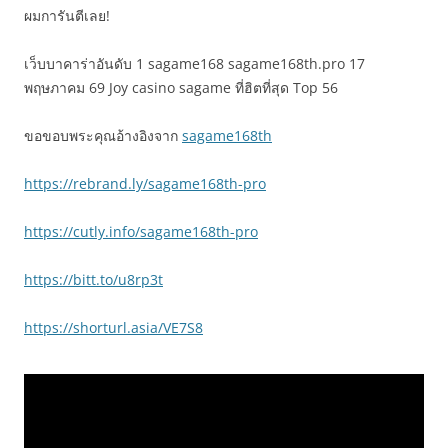
ผมการันตีเลย!
เว็บบาคาร่าอันดับ 1 sagame168 sagame168th.pro 17
พฤษภาคม 69 Joy casino sagame ที่ฮิตที่สุด Top 56
ขอขอบพระคุณอ้างอิงจาก
sagame168th
https://rebrand.ly/sagame168th-pro
https://cutly.info/sagame168th-pro
https://bitt.to/u8rp3t
https://shorturl.asia/VE7S8