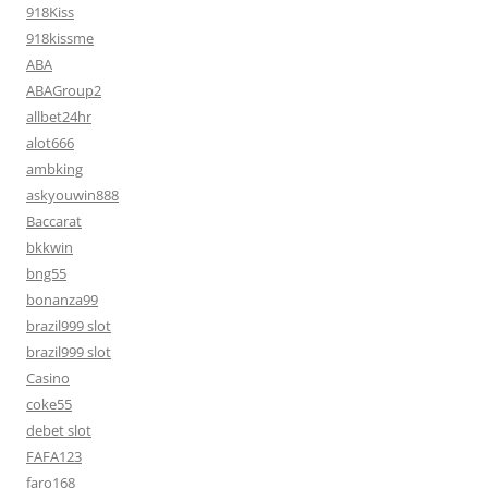
918Kiss
918kissme
ABA
ABAGroup2
allbet24hr
alot666
ambking
askyouwin888
Baccarat
bkkwin
bng55
bonanza99
brazil999 slot
brazil999 slot
Casino
coke55
debet slot
FAFA123
faro168