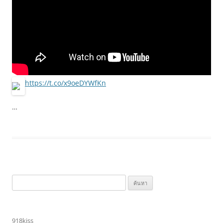
https://t.co/x9oeDYWfKn
…
ค้นหา
สำหรับ:
918kiss