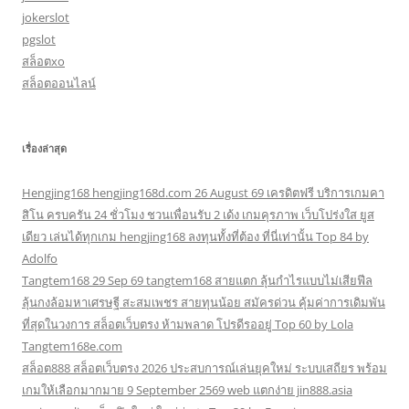
jokerslot
pgslot
สล็อตxo
สล็อตออนไลน์
เรื่องล่าสุด
Hengjing168 hengjing168d.com 26 August 69 เครดิตฟรี บริการเกมคา
สิโน ครบครัน 24 ชั่วโมง ชวนเพื่อนรับ 2 เด้ง เกมคุรภาพ เว็บโปร่งใส ยูส
เดียว เล่นได้ทุกเกม hengjing168 ลงทุนทั้งที่ต้อง ที่นี่เท่านั้น Top 84 by
Adolfo
Tangtem168 29 Sep 69 tangtem168 สายแตก ลุ้นกำไรแบบไม่เสียฟีล
ลุ้นกงล้อมหาเศรษฐี สะสมเพชร สายทุนน้อย สมัครด่วน คุ้มค่าการเดิมพัน
ที่สุดในวงการ สล็อตเว็บตรง ห้ามพลาด โปรดีรออยู่ Top 60 by Lola
Tangtem168e.com
สล็อต888 สล็อตเว็บตรง 2026 ประสบการณ์เล่นยุคใหม่ ระบบเสถียร พร้อม
เกมให้เลือกมากมาย 9 September 2569 web แตกง่าย jin888.asia