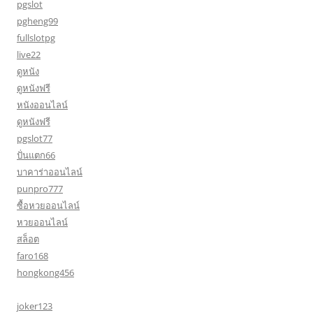
pgslot
pgheng99
fullslotpg
live22
ดูหนัง
ดูหนังฟรี
หนังออนไลน์
ดูหนังฟรี
pgslot77
ปั่นแตก66
บาคาร่าออนไลน์
punpro777
ซื้อหวยออนไลน์
หวยออนไลน์
สล็อต
faro168
hongkong456
joker123