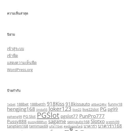
ความเห็นล่าสุด
นิยาม
เข้าสู่ระบบ
เข้าฟีด
แสดงความเห็นฟีด
WordPress.org
ป้ายกำกับ
918Kiss
918kissauto
188bet
188betth
funny18
1xbet
allbet24hr
Joker123
hengjing168
PG
pg99
live22slot
jinda55
live22
PGSlot
PunPro777
pgslot77
PG Slot
pgheng99
sagame
Slotxo
Pussy888
sexyauto168
pussy888fun
sretthi99
บาคาร่า168
tangtem168
temmax69
บาคาร่า
ufa11bet
ดูหนังออนไลน์