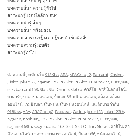
บทความสาระน่ารู้ สุขภาพ
บทความสั้นๆ ความรู้ทั่วไป
สาระน่ารู้ เรื่องใกล้ตัว สั้นๆ
บทความน่ารู้ สั้นๆ
บทความสั้นๆ พร้อมสรุป
บทความ สาระน่ารู้ ความรู้รอบตัว ข้อคิดดีๆ
บทความความรู้รอบตัว
สาระน่ารู้ทั่วไป
…
ข้อความนี้ถูกเขียนใน
918Kiss
,
ABA
,
ABAGroup2
,
Baccarat
,
Casino
,
Jilislot
,
Joker123
,
ngernn
,
PG
,
PG Slot
,
PGSlot
,
PunPro777
,
Pussy888
,
sexybaccarat168
,
Slot
,
Slot Online
,
Slotxo
,
คาสิโน
,
คาสิโนออนไลน์
,
บาคาร่า
,
บาคาร่าออนไลน์
,
ปั่นแตก66
,
พนันออนไลน์
,
สล็อต
,
สล็อต
ออนไลน์
,
เกมยิงปลา
,
เว็บพนัน
,
เว็บพนันออนไลน์
และติดป้ายกำกับ
918Kiss
,
ABA
,
ABAGroup2
,
Baccarat
,
Casino
,
Joker123
,
Joker123th
,
Ngernn
,
no1huay
,
PG
,
PG Slot
,
PGSlot
,
PunPro777
,
Pussy888
,
sagame168th
,
sexybaccarat168
,
Slot
,
Slot Online
,
Slotxo
,
คาสิโน
,
คา
สิโนออนไลน์
,
บาคาร่า
,
บาคาร่าออนไลน์
,
ปั่นแตก66
,
พนันออนไลน์
,