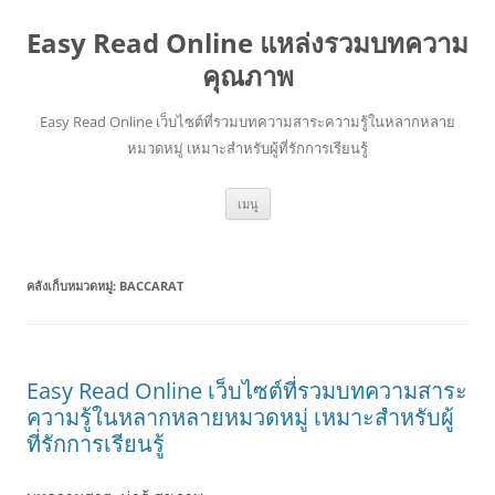
Easy Read Online แหล่งรวมบทความ
คุณภาพ
Easy Read Online เว็บไซต์ที่รวมบทความสาระความรู้ในหลากหลาย
หมวดหมู่ เหมาะสำหรับผู้ที่รักการเรียนรู้
ข้าม
เมนู
ไป
ยัง
เนื้อหา
คลังเก็บหมวดหมู่:
BACCARAT
Easy Read Online เว็บไซต์ที่รวมบทความสาระ
ความรู้ในหลากหลายหมวดหมู่ เหมาะสำหรับผู้
ที่รักการเรียนรู้