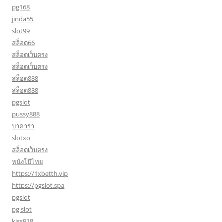
pg168
jinda55
slot99
สล็อต66
สล็อตเว็บตรง
สล็อตเว็บตรง
สล็อต888
สล็อต888
pgslot
pussy888
บาคาร่า
slotxo
สล็อตเว็บตรง
หนังโป๊ไทย
https://1xbetth.vip
https://pgslot.spa
pgslot
pg slot
kiss918