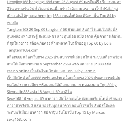
Hengjing168 hengjing168d.com 26 August 69 เครดิตฟรี บริการเกมคา
สิโน ครบครัน 24 ชั่วโมง ชวนเพื่อนรับ 2 เด้ง เกมคุรภาพ เว็บโปร่งใส ยูส
เดียว เล่นได้ทุกเกม hengjing168 ลงทุนทั้งที่ต้อง ที่นี่เท่านั้น Top 84 by
Adolfo
Tangtem168 29 Sep 69 tangtem168 สายแตก ลุ้นกำไรแบบไม่เสียฟีล
ลุ้นกงล้อมหาเศรษฐี สะสมเพชร สายทุนน้อย สมัครด่วน คุ้มค่าการเดิมพัน
ที่สุดในวงการ สล็อตเว็บตรง ห้ามพลาด โปรดีรออยู่ Top 60 by Lola
Tangtem168e.com
สล็อต888 สล็อตเว็บตรง 2026 ประสบการณ์เล่นยุคใหม่ ระบบเสถียร พร้อม
เกมให้เลือกมากมาย 9 September 2569 web แตกง่าย jin888.asia
casino online เว็บเปิดใหม่ ใหม่ล่าสุด Top 39 by Fermin
เว็บเปิดใหม่ สล็อต888 webแตกง่าย สล็อตเว็บตรง 2026 ประสบการณ์เล่น
ยุคใหม่ ระบบเสถียร พร้อมเกมให้เลือกมากมาย ทดลองเล่น Top 80 by
Sienna Jin888.asia 18 August 69 คาสิโน
Sexy168 16 August 69 บาคาร่า เปิดโลกเกมไพ่สดแบบเรียลไทม์ เซียนบา
คาร่าตัวจริงรับ 3 แสน รองรับทุกธนาคาร ถอนเร็วทันใจ สัมผัสโต๊ะสด
ระดับพรีเมียม บาคาร่า สมัครปุ๊บ รับโปรปั๊บ Top 15 by Marcus
sexy168c.com