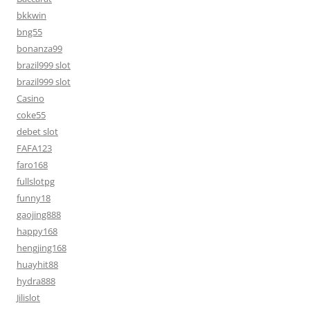
bkkwin
bng55
bonanza99
brazil999 slot
brazil999 slot
Casino
coke55
debet slot
FAFA123
faro168
fullslotpg
funny18
gaojing888
happy168
hengjing168
huayhit88
hydra888
Jilislot