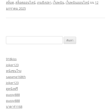
สล็อต
,
สล็อตออนไลน์
,
เกมยิงปลา
,
เว็บพนัน
,
เว็บพนันออนไลน์
บน
12
มกราคม 2025
ค้นหา
สำหรับ:
918kiss
joker123
หนังชนโรง
sagame168th
joker123
ดูหนังฟรี
pussy888
pussy888
บาคาร่า168