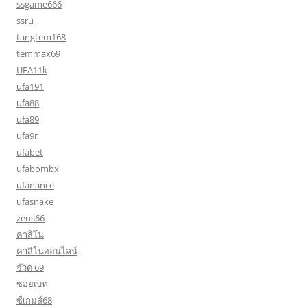
ssgame666
ssru
tangtem168
temmax69
UFA11k
ufa191
ufa88
ufa89
ufa9r
ufabet
ufabombx
ufanance
ufasnake
zeus66
คาสิโน
คาสิโนออนไลน์
จ๊วด 69
ซอยเบท
ซีเกมส์68