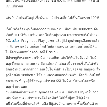
ปั่นมือใหม่ หรือเซียนสล็อตมืออาชีพ ก็เข้ามาแตกหมื่น แตกแสนได้
เช่นเดียวกัน
เล่นกับเว็บไซต์ใหญ่ เชื่อมั่นกว่าเว็บไซต์เล็ก ไม่เป็นอันตราย 100%
เว็บไซต์สล็อตทุกเว็บกล่าวว่า “แตกง่าย” แม้กระนั้น 188betth คือ
เว็บที่ “แตกให้มองเห็น” แบบไม่ต้องลุ้นนาน เกมจากค่ายดังไม่ว่าจะ
PG,
สล็อต
Pragmatic Play, Joker หรือ JILI ทุกค่ายถูกเลือกมาแล้ว
ว่ามีเรตจ่ายจริง ไม่ล็อก ไม่ปรับอัตราแพ้ชนะ เล่นแบบไหนก็มีลุ้น
ไม่ต้องเทหมดหน้าตักก็แตกได้เช่นกัน
ที่สำคัญคือระบบของเว็บมีความเสถียร เล่นได้ลื่น ไม่มีจอดำ ไม่มี
หลุดกึ่งกลางเกม คนเลยเลือกเล่นสม่ำเสมอ เนื่องจากเชื่อถือได้จริง
ผู้คนจำนวนมากกลัวว่าเล่นเว็บไซต์พนันจะไม่ปลอดภัย ข้อมูลจะรั่ว
ถูกโกงเงิน 188betth ใช้ระบบความปลอดภัยระดับเดียวกับเว็บไซต์
ธนาคาร ข้อมูลผู้ใช้งานถูกเข้ารหัส SSL ไม่มีทางโดนขโมยหรือ
หลุดรั่วแน่นอน
ระบบหลังบ้านมีทีมงานดูแลตลอด 24 ชม. แม้กำเนิดปัญหาในการ
เล่น ทีมงานจะเข้าช่วยเหลือโดยทันที ไม่มีทิ้งผู้เล่นไว้ผู้เดียว
หนึ่งในเรื่องที่น่าสนใจที่สุดคือ มีผู้เล่นจำนวนหลายชิ้นเริ่มต้นด้วย