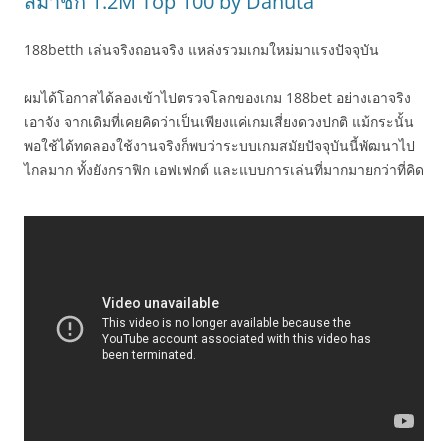
สมาชิก 1.2M Top 100 by Danuta
188betth เล่นจริงถอนจริง แหล่งรวมเกมใหม่มาแรงปัจจุบัน
ผมได้โอกาสได้ลองเข้าไปตรวจโลกของเกม 188bet อย่างเอาจริง
เอาจัง จากเดิมที่เคยคิดว่าเป็นเพียงแค่เกมเสี่ยงดวงปกติ แม้กระนั้น
พอใช้ได้ทดลองใช้งานจริงก็พบว่าระบบเกมสมัยปัจจุบันนี้พัฒนาไป
ไกลมาก ทั้งยังกราฟิก เอฟเฟกต์ และแบบการเล่นที่มากมายกว่าที่คิด