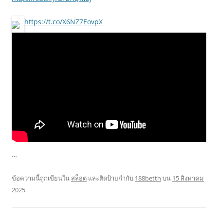
https://t.co/X6NZ7EovpX
…
ข้อความนี้ถูกเขียนใน
สล็อต
และติดป้ายกำกับ
188betth
บน
15 สิงหาคม
2025