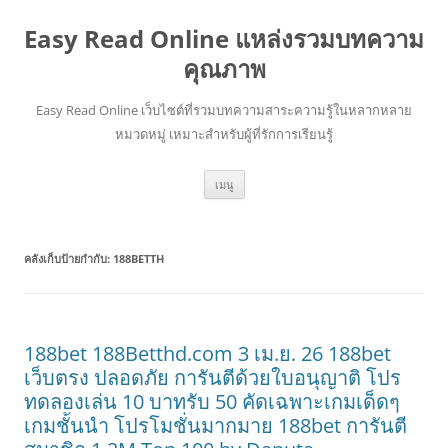
Easy Read Online แหล่งรวมบทความ
คุณภาพ
Easy Read Online เว็บไซต์ที่รวมบทความสาระความรู้ในหลากหลาย
หมวดหมู่ เหมาะสำหรับผู้ที่รักการเรียนรู้
ข้าม
เมนู
ไป
ยัง
เนื้อหา
คลังเก็บป้ายกำกับ:
188BETTH
188bet 188Betthd.com 3 เม.ย. 26 188bet
เว็บตรง ปลอดภัย การันตีด้วยใบอนุญาติ โปร
ทดลองเล่น 10 บาทรับ 50 คัดเฉพาะเกมเด็ดๆ
เกมชั้นนำ โปรโมชั่นมากมาย 188bet การันตี