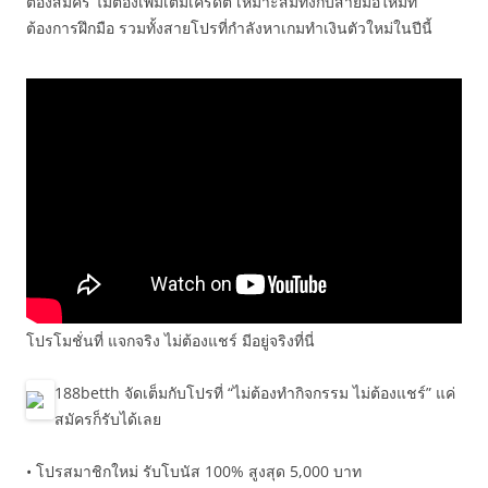
ต้องสมัคร ไม่ต้องเพิ่มเติมเครดิต เหมาะสมทั้งกับสายมือใหม่ที่
ต้องการฝึกมือ รวมทั้งสายโปรที่กำลังหาเกมทำเงินตัวใหม่ในปีนี้
โปรโมชั่นที่ แจกจริง ไม่ต้องแชร์ มีอยู่จริงที่นี่
188betth จัดเต็มกับโปรที่ “ไม่ต้องทำกิจกรรม ไม่ต้องแชร์” แค่
สมัครก็รับได้เลย
• โปรสมาชิกใหม่ รับโบนัส 100% สูงสุด 5,000 บาท