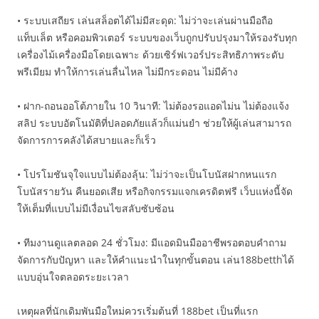
• ระบบเสถียร เล่นสล็อตได้ไม่มีสะดุด: ไม่ว่าจะเล่นผ่านมือถือ
แท็บเล็ต หรือคอมพิวเตอร์ ระบบของเว็บถูกปรับปรุงมาให้รองรับทุก
เครื่องไม้เครื่องมือโดยเฉพาะ ด้วยเซิร์ฟเวอร์ประสิทธิภาพระดับ
พรีเมียม ทำให้การเล่นลื่นไหล ไม่มีกระดอน ไม่มีค้าง
• ฝาก-ถอนออโต้ภายใน 10 วินาที: ไม่ต้องรอแอดไม่น ไม่ต้องแจ้ง
สลิป ระบบอัตโนมัติที่ปลอดภัยแล้วก็แม่นยำ ช่วยให้ผู้เล่นสามารถ
จัดการการคลังได้สบายและก็เร็ว
• โปรโมชันจุใจแบบไม่ต้องลุ้น: ไม่ว่าจะเป็นโบนัสฝากหนแรก
โบนัสรายวัน คืนยอดเสีย หรือกิจกรรมแจกเครดิตฟรี เว็บแห่งนี้จัด
ให้เต็มที่แบบไม่มีเงื่อนไขสลับซับซ้อน
• ทีมงานดูแลตลอด 24 ชั่วโมง: มีแอดมินมืออาชีพรอตอบคำถาม
จัดการกับปัญหา และให้คำแนะนำในทุกขั้นตอน เล่น188betthได้
แบบอุ่นใจตลอดระยะเวลา
เหตุผลที่นักเดิมพันมือใหม่ควรเริ่มต้นที่ 188bet เป็นที่แรก