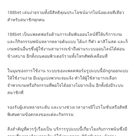
188bet เล่นง่ายรวมทั้งมีสิทธิคุณประโยชน์มากไม่น้อยเลยทีเดียว
สำหรับสมาชิกทุกคน
188bet เป็นแพลตฟอร์มด้านการเดิมพันออนไลน์ที่ให้บริการเกม
และก็กิจกรรมพนันหลากหลายต้นแบบ ได้แก่ กีฬา คาสิโนสด และก็
เกมพนันอื่นๆซึ่งผู้ใช้งานสามารถเข้าถึงผ่านระบบออนไลน์ได้ค่อน
ข้างสบาย อีกทั้งบนคอมพิวเตอร์รวมทั้งโทรศัพท์เคลื่อนที่
ในมุมของการใช้งาน ระบบของแพลตฟอร์มรูปแบบนี้มักถูกออกแบบ
ให้ใช้งานง่าย มีเมนูแบ่งพวกแจ่มแจ้ง ทำให้ผู้ใช้สามารถเลือก
จำพวกเกมหรือกิจกรรมที่พอใจได้อย่างไม่ยากเย็น อีกทั้งยังมีระบบ
สมาชิกที่
รองรับผู้เล่นหลายระดับ และบางช่วงเวลาอาจมีโปรโมชั่นหรือสิทธิ
พิเศษตามข้อตกลงของแต่ละกิจกรรม
สิ่งสำคัญที่ควรรู้เรื่องเป็น บริการรูปแบบนี้เกี่ยวโยงกับการพนันซึ่งมี