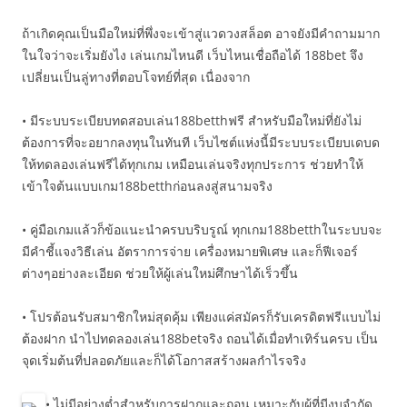
ถ้าเกิดคุณเป็นมือใหม่ที่พึ่งจะเข้าสู่แวดวงสล็อต อาจยังมีคำถามมาก
ในใจว่าจะเริ่มยังไง เล่นเกมไหนดี เว็บไหนเชื่อถือได้ 188bet จึง
เปลี่ยนเป็นลู่ทางที่ตอบโจทย์ที่สุด เนื่องจาก
• มีระบบระเบียบทดสอบเล่น188betthฟรี สำหรับมือใหม่ที่ยังไม่
ต้องการที่จะอยากลงทุนในทันที เว็บไซต์แห่งนี้มีระบบระเบียบเดบด
ให้ทดลองเล่นฟรีได้ทุกเกม เหมือนเล่นจริงทุกประการ ช่วยทำให้
เข้าใจต้นแบบเกม188betthก่อนลงสู่สนามจริง
• คู่มือเกมแล้วก็ข้อแนะนำครบบริบรูณ์ ทุกเกม188betthในระบบจะ
มีคำชี้แจงวิธีเล่น อัตราการจ่าย เครื่องหมายพิเศษ และก็ฟีเจอร์
ต่างๆอย่างละเอียด ช่วยให้ผู้เล่นใหม่ศึกษาได้เร็วขึ้น
• โปรต้อนรับสมาชิกใหม่สุดคุ้ม เพียงแค่สมัครก็รับเครดิตฟรีแบบไม่
ต้องฝาก นำไปทดลองเล่น188betจริง ถอนได้เมื่อทำเทิร์นครบ เป็น
จุดเริ่มต้นที่ปลอดภัยและก็ได้โอกาสสร้างผลกำไรจริง
• ไม่มีอย่างต่ำสำหรับการฝากและถอน เหมาะกับผู้ที่มีงบจำกัด