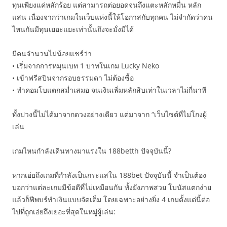
ทุนเพียงแค่หลักร้อย แต่สามารถต่อยอดจนถึงแตะหลักหมื่น หลัก
แสน เนื่องจากว่าเกมในเว็บแห่งนี้ให้โอกาสกับทุกคน ไม่จำกัดว่าคน
ไหนกันมีทุนเยอะแยะเท่านั้นถึงจะมั่งมีได้
มีคนจำนวนไม่น้อยแชร์ว่า
• เริ่มจากการหมุนเบท 1 บาทในเกม Lucky Neko
• เข้าฟรีสปินจากรอบธรรมดา ไม่ต้องซื้อ
• ทำคอมโบแตกสม่ำเสมอ จนเงินเพิ่มหลักสิบเท่าในเวลาไม่กี่นาที
ทั้งปวงนี้ไม่ได้มาจากดวงอย่างเดียว แต่มาจาก “เว็บไซต์ที่ไม่โกงผู้
เล่น
เกมไหนกำลังเดินทางมาแรงใน 188betth ปัจจุบันนี้?
หากเอ่ยถึงเกมที่กำลังเป็นกระแสใน 188bet ปัจจุบันนี้ จำเป็นต้อง
บอกว่าแต่ละเกมมีข้อดีที่ไม่เหมือนกัน ทั้งยังภาพสวย โบนัสแตกง่าย
แล้วก็ฟีพบร์ทำเงินแบบจัดเต็ม โดยเฉพาะอย่างยิ่ง 4 เกมตั้งแต่นี้ต่อ
ไปที่ถูกเอ่ยถึงเยอะที่สุดในหมู่ผู้เล่น: