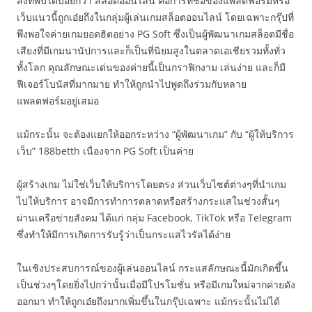
สิ่งที่พบได้บ่อยกว่า สล็อตออนไลน์ คือการที่ชื่อของแพลตฟอร์มหรือ
เว็บแนวนี้ถูกเอ๋ยถึงในกลุ่มผู้เล่นเกมสล็อตออนไลน์ โดยเฉพาะกรุ๊ปที่
พึงพอใจค่ายเกมยอดฮิตอย่าง PG Soft ซึ่งเป็นผู้พัฒนาเกมสล็อตมีชื่อ
เสียงที่มีเกมนานัปการและก็เป็นที่นิยมสูงในตลาดเอเชียรวมทั้งทั่ว
ทั้งโลก คุณลักษณะเด่นของค่ายนี้เป็นกราฟิกงาม เล่นง่าย และก็มี
ฟีเจอร์โบนัสที่มากมาย ทำให้ถูกนำไปพูดถึงร่วมกับหลาย
แพลตฟอร์มอยู่เสมอ
แม้กระนั้น จะต้องแยกให้ออกระหว่าง “ผู้พัฒนาเกม” กับ “ผู้ให้บริการ
เว็บ” 188betth เนื่องจาก PG Soft เป็นค่าย
ผู้สร้างเกม ไม่ใช่เว็บให้บริการโดยตรง ส่วนเว็บไซต์ต่างๆที่นำเกม
ไปให้บริการ อาจมีการทำการตลาดหรือสร้างกระแสในช่วงสั้นๆ
ผ่านเครือข่ายสังคม ได้แก่ กลุ่ม Facebook, TikTok หรือ Telegram
ซึ่งทำให้มีการเกิดการรับรู้ว่าเป็นกระแสไวรัลได้ง่าย
ในเชิงประสบการณ์ของผู้เล่นออนไลน์ กระแสลักษณะนี้มักเกิดขึ้น
เป็นช่วงๆโดยยิ่งไปกว่านั้นเมื่อมีโปรโมชั่น หรือมีเกมใหม่จากค่ายดัง
ออกมา ทำให้ถูกเอ๋ยถึงมากเพิ่มขึ้นในกรุ๊ปเฉพาะ แม้กระนั้นไม่ได้