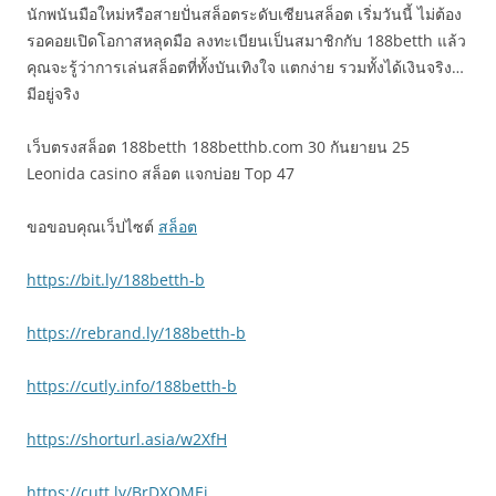
นักพนันมือใหม่หรือสายปั่นสล็อตระดับเซียนสล็อต เริ่มวันนี้ ไม่ต้อง
รอคอยเปิดโอกาสหลุดมือ ลงทะเบียนเป็นสมาชิกกับ 188betth แล้ว
คุณจะรู้ว่าการเล่นสล็อตที่ทั้งบันเทิงใจ แตกง่าย รวมทั้งได้เงินจริง…
มีอยู่จริง
เว็บตรงสล็อต 188betth 188betthb.com 30 กันยายน 25
Leonida casino สล็อต แจกบ่อย Top 47
ขอขอบคุณเว็ปไซต์
สล็อต
https://bit.ly/188betth-b
https://rebrand.ly/188betth-b
https://cutly.info/188betth-b
https://shorturl.asia/w2XfH
https://cutt.ly/BrDXQMEj