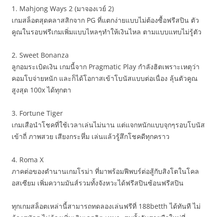
1. Mahjong Ways 2 (มาจองเวย์ 2)
เกมสล็อตสุดคลาสสิกจาก PG ที่แตกง่ายแบบไม่ต้องซื้อฟรีสปิน ตัว
คูณในรอบฟรีเกมเพิ่มแบบไหลๆทำให้เงินไหล ตามแบบแทบไม่รู้ตัว
2. Sweet Bonanza
ลูกอมระเบิดเงิน เกมนี้จาก Pragmatic Play กำลังฮิตเพราะเหตุว่า
คอมโบจ่ายหนัก และก็ได้โอกาสเข้าโบนัสแบบต่อเนื่อง ลุ้นตัวคูณ
สูงสุด 100x ได้ทุกตา
3. Fortune Tiger
เกมเสือนำโชคที่ใช้เวลาเล่นไม่นาน แต่แจกหนักแบบจุกๆรอบโบนัส
เข้าถี่ ภาพสวย เสียงกระหึ่ม เล่นแล้วรู้สึกโชคดีทุกคราว
4. Roma X
ภาคต่อของตำนานเกมโรม่า ที่มาพร้อมฟีพบร์ต่อสู้กับสิงโตในโคล
อสเซียม เพิ่มความมันส์รวมทั้งจังหวะได้ฟรีสปินซ้อนฟรีสปิน
ทุกเกมสล็อตเหล่านี้สามารถทดลองเล่นฟรีที่ 188betth ได้ทันที ไม่