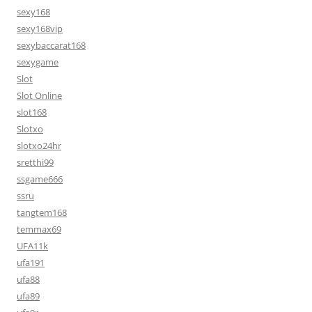
sexy168
sexy168vip
sexybaccarat168
sexygame
Slot
Slot Online
slot168
Slotxo
slotxo24hr
sretthi99
ssgame666
ssru
tangtem168
temmax69
UFA11k
ufa191
ufa88
ufa89