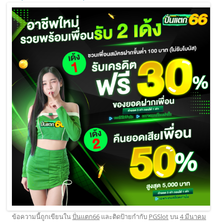
ข้อความนี้ถูกเขียนใน
ปั่นแตก66
และติดป้ายกำกับ
PGSlot
บน
4 มีนาคม