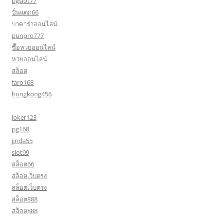
pgslot77
ปั่นแตก66
บาคาร่าออนไลน์
punpro777
ซื้อหวยออนไลน์
หวยออนไลน์
สล็อต
faro168
hongkong456
joker123
pg168
jinda55
slot99
สล็อต66
สล็อตเว็บตรง
สล็อตเว็บตรง
สล็อต888
สล็อต888