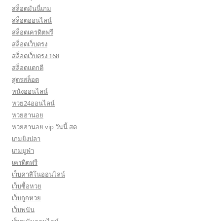
สล็อตมันนี่เกม
สล็อตออนไลน์
สล็อตเครดิตฟรี
สล็อตเว็บตรง
สล็อตเว็บตรง 168
สล็อตแตกดี
สูตรสล็อต
หนังออนไลน์
หวย24ออนไลน์
หวยฮานอย
หวยฮานอย vip วันนี้ สด
เกมยิงปลา
เกมยูฟ่า
เครดิตฟรี
เว็บคาสิโนออนไลน์
เว็บซื้อหวย
เว็บถูกหวย
เว็บพนัน