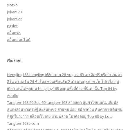
slotxo
joker123
jokerslot
pgslot
สล็อตxo
สล็อตออนไลน์
เรื่องล่าสุด
Hengjing168 hengjing168d.com 26 August 69 เครดิตฟรี บริการเกมคา
สิโน ครบครัน 24 ชั่วโมง ชวนเพื่อนรับ 2 เด้ง เกมคุรภาพ เว็บโปร่งใส ยูส
เดียว เล่นได้ทุกเกม hengjing168 ลงทุนทั้งที่ต้อง ที่นี่เท่านั้น Top 84 by
Adolfo
Tangtem168 29 Sep 69 tangtem168 สายแตก ลุ้นกำไรแบบไม่เสียฟีล
ลุ้นกงล้อมหาเศรษฐี สะสมเพชร สายทุนน้อย สมัครด่วน คุ้มค่าการเดิมพัน
ที่สุดในวงการ สล็อตเว็บตรง ห้ามพลาด โปรดีรออยู่ Top 60 by Lola
Tangtem168e.com