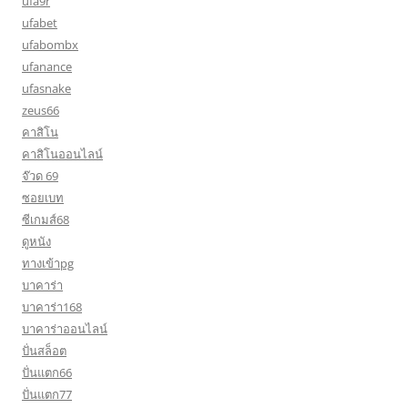
ufa9r
ufabet
ufabombx
ufanance
ufasnake
zeus66
คาสิโน
คาสิโนออนไลน์
จ๊วด 69
ซอยเบท
ซีเกมส์68
ดูหนัง
ทางเข้าpg
บาคาร่า
บาคาร่า168
บาคาร่าออนไลน์
ปั่นสล็อต
ปั่นแตก66
ปั่นแตก77