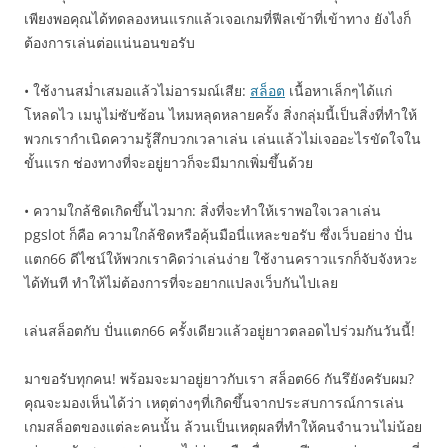
เพียงพอคุณได้ทดลองหนแรกแล้วเจอเกมที่ฟีลเข้าที่เข้าทาง ยังไงก็
ต้องการเล่นต่อแน่นอนขอรับ
• ใช้งานสม่ำเสมอแล้วไม่อารมณ์เสีย:
สล็อต
เนื้อหาเล็กๆได้แก่
โหลดไว เมนูไม่ซับซ้อน ไหมหลุดหลายครั้ง สิ่งกลุ่มนี้เป็นสิ่งที่ทำให้
พวกเรากำเนิดความรู้สึกบวกเวลาเล่น เล่นแล้วไม่เจออะไรขัดใจใน
ขั้นแรก ช่องทางที่จะอยู่ยาวก็จะมีมากเพิ่มขึ้นด้วย
• ความใกล้ชิดเกิดขึ้นไวมาก: สิ่งที่จะทำให้เราพอใจเวลาเล่น
pgslot ก็คือ ความใกล้ชิดหรือคุ้นมือนี่แหละขอรับ ซึ่งเว็บอย่าง ปั่น
แตก66 ดีไซน์ให้พวกเราคิดว่าเล่นง่าย ใช้งานคราวแรกก็จับจังหวะ
ได้ทันที ทำให้ไม่ต้องการที่จะอยากแปลงเว็บกันไปเลย
เล่นสล็อตกับ ปั่นแตก66 ครั้งเดียวแล้วอยู่ยาวตลอดไปร่วมกันวันนี้!
มาขอรับทุกคน! พร้อมจะมาอยู่ยาวกับเรา สล็อต66 กันรึยังครับผม?
คุณจะมองเห็นได้ว่า เหตุต่างๆที่เกิดขึ้นจากประสบการณ์การเล่น
เกมสล็อตของแต่ละคนนั้น ล้วนเป็นเหตุผลที่ทำให้คนจำนวนไม่น้อย