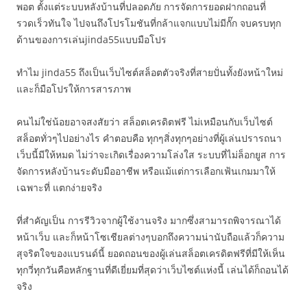
พอต ตั้งแต่ระบบหลังบ้านที่ปลอดภัย การจัดการยอดฝากถอนที่
รวดเร็วทันใจ ไปจนถึงโปรโมชันที่กล้าแจกแบบไม่มีกั๊ก จบครบทุก
ด้านของการเล่นjinda55แบบมือโปร
ทำไม jinda55 ถึงเป็นเว็บไซต์สล็อตตัวจริงที่สายปั่นทั้งยังหน้าใหม่
และก็มือโปรให้การสารภาพ
คนไม่ใช่น้อยอาจสงสัยว่า สล็อตเครดิตฟรี ไม่เหมือนกับเว็บไซต์
สล็อตทั่วๆไปอย่างไร คำตอบคือ ทุกๆสิ่งทุกๆอย่างที่ผู้เล่นปรารถนา
เว็บนี้มีให้หมด ไม่ว่าจะเกิดเรื่องความโล่งใส ระบบที่ไม่ล็อกยูส การ
จัดการหลังบ้านระดับมืออาชีพ หรือแม้แต่การเลือกเฟ้นเกมมาให้
เฉพาะที่ แตกง่ายจริง
ที่สำคัญเป็น การรีวิวจากผู้ใช้งานจริง มากซึ่งสามารถพิจารณาได้
หน้าเว็บ และก็หน้าโซเชียลต่างๆบอกถึงความน่านับถือแล้วก็ความ
สุจริตใจของแบรนด์นี้ ยอดถอนของผู้เล่นสล็อตเครดิตฟรีที่มีให้เห็น
ทุกวี่ทุกวันคือหลักฐานที่ดีเยี่ยมที่สุดว่าเว็บไซต์แห่งนี้ เล่นได้ก็ถอนได้
จริง