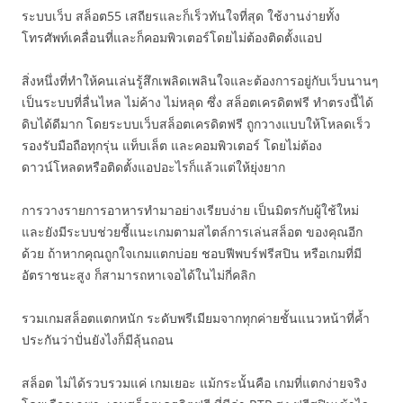
ระบบเว็บ สล็อต55 เสถียรและก็เร็วทันใจที่สุด ใช้งานง่ายทั้ง
โทรศัพท์เคลื่อนที่และก็คอมพิวเตอร์โดยไม่ต้องติดตั้งแอป
สิ่งหนึ่งที่ทำให้คนเล่นรู้สึกเพลิดเพลินใจและต้องการอยู่กับเว็บนานๆ
เป็นระบบที่ลื่นไหล ไม่ค้าง ไม่หลุด ซึ่ง สล็อตเครดิตฟรี ทำตรงนี้ได้
ดิบได้ดีมาก โดยระบบเว็บสล็อตเครดิตฟรี ถูกวางแบบให้โหลดเร็ว
รองรับมือถือทุกรุ่น แท็บเล็ต และคอมพิวเตอร์ โดยไม่ต้อง
ดาวน์โหลดหรือติดตั้งแอปอะไรก็แล้วแต่ให้ยุ่งยาก
การวางรายการอาหารทำมาอย่างเรียบง่าย เป็นมิตรกับผู้ใช้ใหม่
และยังมีระบบช่วยชี้แนะเกมตามสไตล์การเล่นสล็อต ของคุณอีก
ด้วย ถ้าหากคุณถูกใจเกมแตกบ่อย ชอบฟีพบร์ฟรีสปิน หรือเกมที่มี
อัตราชนะสูง ก็สามารถหาเจอได้ในไม่กี่คลิก
รวมเกมสล็อตแตกหนัก ระดับพรีเมียมจากทุกค่ายชั้นแนวหน้าที่ค้ำ
ประกันว่าปั่นยังไงก็มีลุ้นถอน
สล็อต ไม่ได้รวบรวมแค่ เกมเยอะ แม้กระนั้นคือ เกมที่แตกง่ายจริง