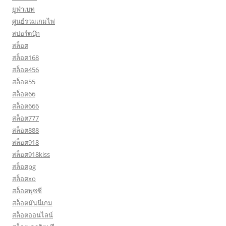
ยูฟ่าเบท
ศูนย์รวมเกมไพ่
สปอร์ตบุ๊ก
สล็อต
สล็อต168
สล็อต456
สล็อต55
สล็อต66
สล็อต666
สล็อต777
สล็อต888
สล็อต918
สล็อต918kiss
สล็อตpg
สล็อตxo
สล็อตพุซซี่
สล็อตมันนี่เกม
สล็อตออนไลน์