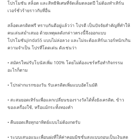
โปรโมชัน สล็อต และสิทธิพิเศษที่จัดเต็มตลอดปี ไม่ต้องทำเทิร์น
เวอร์ชั่วร้ายราวกับที่อื่น
สล็อตเครดิตฟรี ทราบกันดีอยู่แล้วว่า โปรดี เป็นปัจจัยสำคัญที่ทำให้
คนเล่นสม่ำเสมอ ด้วยเหตุผลดังกล่าวตรงนี้จึงออกแบบ
โปรโมชันjinda55 แบบไม่ล่อลวง และไม่จะต้องเทิร์นเวอร์หนักเกิน
ความจำเป็น โปรที่โดดเด่น ดังเช่นว่า
• สมัครใหม่รับโบนัสเพิ่ม 100% โดยไม่ต้องแชร์หรือทำกิจกรรม
อะไรก็ตาม
• โปรฝากแรกของวัน รับเครดิตเพิ่มแบบอัตโนมัติ
• สะสมยอดเทิร์นเพื่อแลกเปลี่ยนของรางวัลได้ทั้งยังเครดิต, ข้าว
ของเครื่องใช้, หรือแม้กระทั้งทองคำ
• คืนยอดเสียทุกอาทิตย์แบบไม่ต้องกดรับ
• ระบบเสนอแนะเพื่อนฝูงที่ให้ค่าคอมมิชชั่นสูงแบบถอนเป็นเงินสด