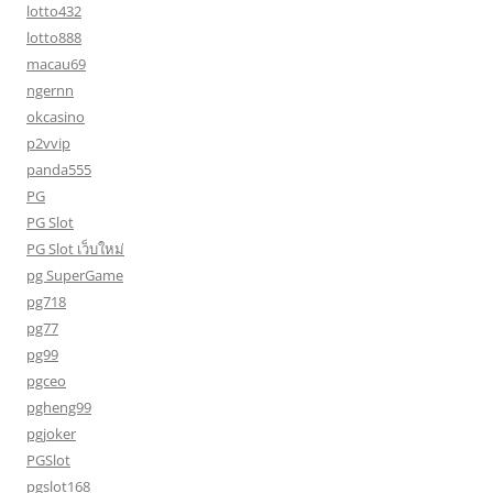
lotto432
lotto888
macau69
ngernn
okcasino
p2vvip
panda555
PG
PG Slot
PG Slot เว็บใหม่
pg SuperGame
pg718
pg77
pg99
pgceo
pgheng99
pgjoker
PGSlot
pgslot168