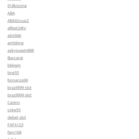
918kissme
ABA
ABAGroup2
allbet24hr
alot666
ambking
askyouwin888
Baccarat
bkkwin
bng55
bonanza99
brazil999 slot
brazil999 slot
Casino
coke55
debet slot
FAFA123
faro168