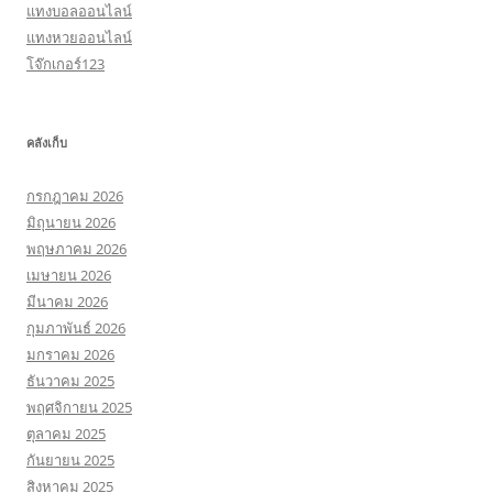
แทงบอลออนไลน์
แทงหวยออนไลน์
โจ๊กเกอร์123
คลังเก็บ
กรกฎาคม 2026
มิถุนายน 2026
พฤษภาคม 2026
เมษายน 2026
มีนาคม 2026
กุมภาพันธ์ 2026
มกราคม 2026
ธันวาคม 2025
พฤศจิกายน 2025
ตุลาคม 2025
กันยายน 2025
สิงหาคม 2025