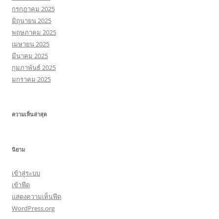
กรกฎาคม 2025
มิถุนายน 2025
พฤษภาคม 2025
เมษายน 2025
มีนาคม 2025
กุมภาพันธ์ 2025
มกราคม 2025
ความเห็นล่าสุด
นิยาม
เข้าสู่ระบบ
เข้าฟีด
แสดงความเห็นฟีด
WordPress.org