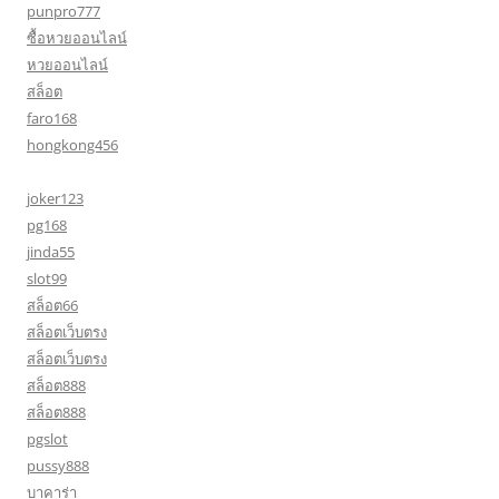
punpro777
ซื้อหวยออนไลน์
หวยออนไลน์
สล็อต
faro168
hongkong456
joker123
pg168
jinda55
slot99
สล็อต66
สล็อตเว็บตรง
สล็อตเว็บตรง
สล็อต888
สล็อต888
pgslot
pussy888
บาคาร่า