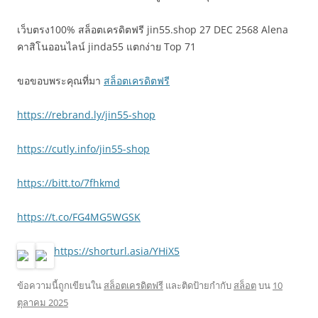
เว็บตรง100% สล็อตเครดิตฟรี jin55.shop 27 DEC 2568 Alena
คาสิโนออนไลน์ jinda55 แตกง่าย Top 71
ขอขอบพระคุณที่มา
สล็อตเครดิตฟรี
https://rebrand.ly/jin55-shop
https://cutly.info/jin55-shop
https://bitt.to/7fhkmd
https://t.co/FG4MG5WGSK
https://shorturl.asia/YHiX5
ข้อความนี้ถูกเขียนใน
สล็อตเครดิตฟรี
และติดป้ายกำกับ
สล็อต
บน
10
ตุลาคม 2025