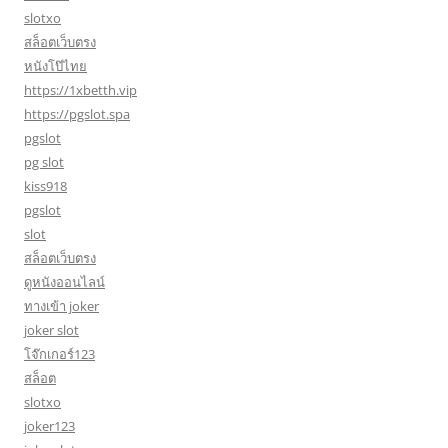
slotxo
สล็อตเว็บตรง
หนังโป๊ไทย
https://1xbetth.vip
https://pgslot.spa
pgslot
pg slot
kiss918
pgslot
slot
สล็อตเว็บตรง
ดูหนังออนไลน์
ทางเข้า joker
joker slot
โจ๊กเกอร์123
สล็อต
slotxo
joker123