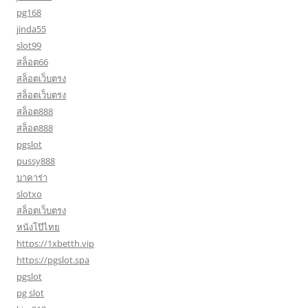
pg168
jinda55
slot99
สล็อต66
สล็อตเว็บตรง
สล็อตเว็บตรง
สล็อต888
สล็อต888
pgslot
pussy888
บาคาร่า
slotxo
สล็อตเว็บตรง
หนังโป๊ไทย
https://1xbetth.vip
https://pgslot.spa
pgslot
pg slot