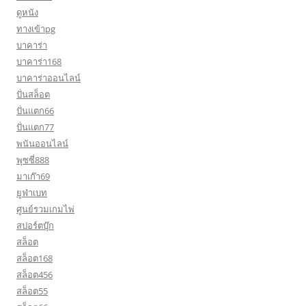
ดูหนัง
ทางเข้าpg
บาคาร่า
บาคาร่า168
บาคาร่าออนไลน์
ปั่นสล็อต
ปั่นแตก66
ปั่นแตก77
พนันออนไลน์
พุซซี่888
มาเก๊า69
ยูฟ่าเบท
ศูนย์รวมเกมไพ่
สปอร์ตบุ๊ก
สล็อต
สล็อต168
สล็อต456
สล็อต55