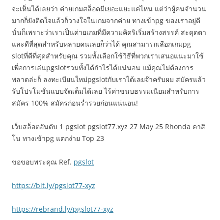
จะเห็นได้เลยว่า ค่ายเกมสล็อตมีเยอะแยะแค่ไหน แต่ว่าผู้คนจำนวน
มากก็ยังติดใจแล้วก็วางใจในเกมจากค่าย ทางเข้าpg ของเราอยู่ดี
นั่นก็เพราะว่าเราเป็นค่ายเกมที่มีความคิดริเริ่มสร้างสรรค์ สะดุดตา
และดีที่สุดสำหรับหลายคนเลยก็ว่าได้ คุณสามารถเลือกเกมpg
slotที่ดีที่สุดสำหรับคุณ รวมทั้งเลือกใช้วิธีที่พวกเราเสนอแนะมาใช้
เพื่อการเล่นpgslotรวมทั้งได้กำไรได้แน่นอน แม้คุณไม่ต้องการ
พลาดล่ะก็ ลงทะเบียนใหม่pgslotกับเราได้เลยจ๊าครับผม สมัครแล้ว
รับโปรโมชั่นแบบจัดเต็มได้เลย ไร้ค่าขนบธรรมเนียมสำหรับการ
สมัคร 100% สมัครก่อนร่ำรวยก่อนแน่นอน!
เว็บสล็อตอันดับ 1 pgslot pgslot77.xyz 27 May 25 Rhonda คาสิ
โน ทางเข้าpg แตกง่าย Top 23
ขอขอบพระคุณ Ref.
pgslot
https://bit.ly/pgslot77-xyz
https://rebrand.ly/pgslot77-xyz