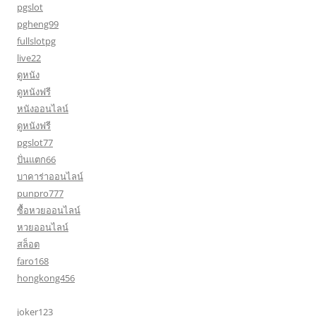
pgslot
pgheng99
fullslotpg
live22
ดูหนัง
ดูหนังฟรี
หนังออนไลน์
ดูหนังฟรี
pgslot77
ปั่นแตก66
บาคาร่าออนไลน์
punpro777
ซื้อหวยออนไลน์
หวยออนไลน์
สล็อต
faro168
hongkong456
joker123