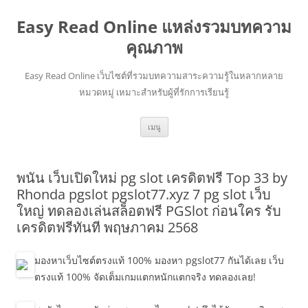
Easy Read Online แหล่งรวมบทความ
คุณภาพ
Easy Read Online เว็บไซต์ที่รวมบทความสาระความรู้ในหลากหลาย
หมวดหมู่ เหมาะสำหรับผู้ที่รักการเรียนรู้
ข้าม
เมนู
ไป
ยัง
เนื้อหา
พนัน เว็บเปิดใหม่ pg slot เครดิตฟรี Top 33 by
Rhonda pgslot pgslot77.xyz 7 pg slot เว็บ
ใหญ่ ทดลองเล่นสล็อตฟรี PGSlot ก่อนใคร รับ
เครดิตฟรีทันที พฤษภาคม 2568
มองหาเว็บไซต์ตรงแท้ 100% มองหา pgslot77 กันได้เลย เว็บ
ตรงแท้ 100% จัดเต็มเกมแตกหนักแตกจริง ทดลองเลย!