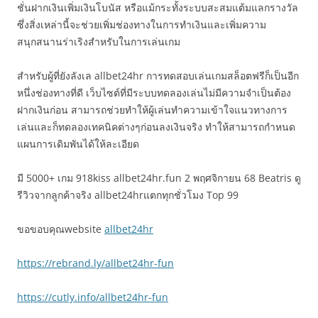
ชั่นฝากเงินเพิ่มเงินโบนัส หรือแม้กระทั้งระบบสะสมแต้มแลกรางวัล
ซึ่งสิ่งเหล่านี้จะช่วยเพิ่มช่องทางในการทำเงินและเพิ่มความ
สนุกสนานร่าเริงสำหรับในการเล่นเกม
สำหรับผู้ที่ยังลังเล allbet24hr การทดสอบเล่นเกมสล็อตฟรีก็เป็นอีก
หนึ่งช่องทางที่ดี เว็บไซต์ที่มีระบบทดลองเล่นไม่มีความจำเป็นต้อง
ฝากเงินก่อน สามารถช่วยทำให้ผู้เล่นทำความเข้าใจแนวทางการ
เล่นและก็ทดลองเทคนิคต่างๆก่อนลงเงินจริง ทำให้สามารถกำหนด
แผนการเดิมพันได้ให้ละเอียด
มี 5000+ เกม 918kiss allbet24hr.fun 2 พฤศจิกายน 68 Beatris ดู
รีวิวจากลูกค้าจริง allbet24hrแตกทุกชั่วโมง Top 99
ขอขอบคุณwebsite
allbet24hr
https://rebrand.ly/allbet24hr-fun
https://cutly.info/allbet24hr-fun