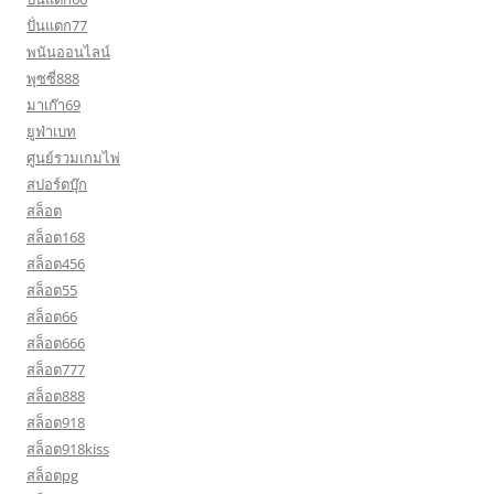
ปั่นแตก77
พนันออนไลน์
พุซซี่888
มาเก๊า69
ยูฟ่าเบท
ศูนย์รวมเกมไพ่
สปอร์ตบุ๊ก
สล็อต
สล็อต168
สล็อต456
สล็อต55
สล็อต66
สล็อต666
สล็อต777
สล็อต888
สล็อต918
สล็อต918kiss
สล็อตpg