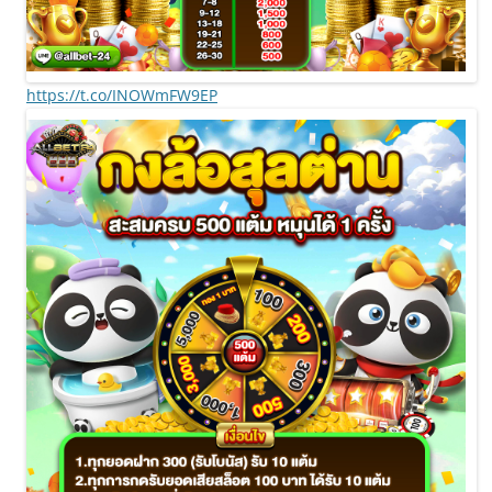
https://t.co/INOWmFW9EP