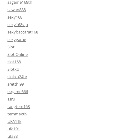
sagame168th
sawan888
sexy168
sexy168vip
sexybaccarat168
sexygame
Slot
Slot Online
slot168
Slotxo
slotxo24hr
sretthi99
ssgame666
ssru
tangtem168
temmax69
UFA11k
ufa191
ufa88