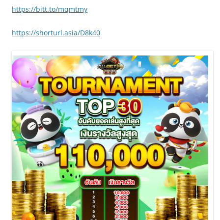
https://bitt.to/mqmtmy
https://shorturl.asia/D8k40