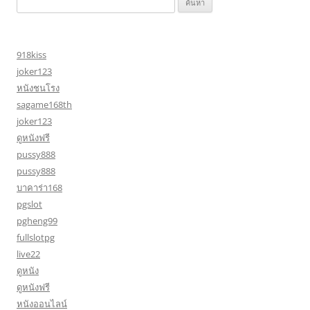
สำหรับ:
918kiss
joker123
หนังชนโรง
sagame168th
joker123
ดูหนังฟรี
pussy888
pussy888
บาคาร่า168
pgslot
pgheng99
fullslotpg
live22
ดูหนัง
ดูหนังฟรี
หนังออนไลน์