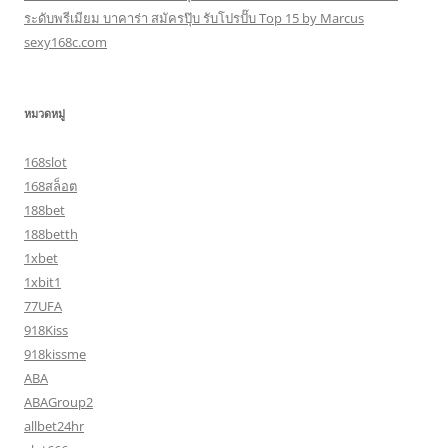
ระดับพรีเมียม บาคาร่า สมัครปุ๊บ รับโปรปั๊บ Top 15 by Marcus
sexy168c.com
หมวดหมู่
168slot
168สล็อต
188bet
188betth
1xbet
1xbit1
77UFA
918Kiss
918kissme
ABA
ABAGroup2
allbet24hr