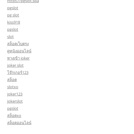
https://pgslot.spa
pgslot
pg slot
kiss918
pgslot
slot
สล็อตเว็บตรง
ดูหนังออนไลน์
ทางเข้า joker
joker slot
โจ๊กเกอร์123
สล็อต
slotxo
joker123
jokerslot
pgslot
สล็อตxo
สล็อตออนไลน์