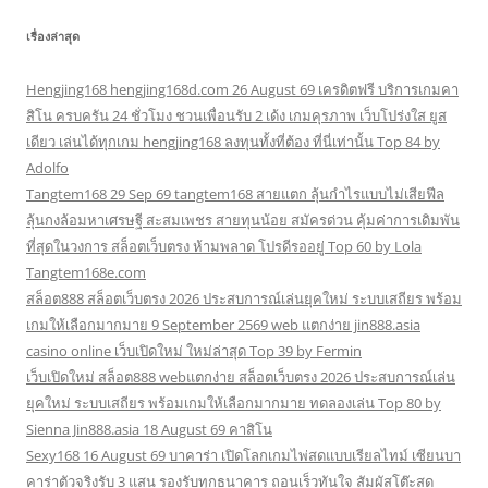
เรื่องล่าสุด
Hengjing168 hengjing168d.com 26 August 69 เครดิตฟรี บริการเกมคา
สิโน ครบครัน 24 ชั่วโมง ชวนเพื่อนรับ 2 เด้ง เกมคุรภาพ เว็บโปร่งใส ยูส
เดียว เล่นได้ทุกเกม hengjing168 ลงทุนทั้งที่ต้อง ที่นี่เท่านั้น Top 84 by
Adolfo
Tangtem168 29 Sep 69 tangtem168 สายแตก ลุ้นกำไรแบบไม่เสียฟีล
ลุ้นกงล้อมหาเศรษฐี สะสมเพชร สายทุนน้อย สมัครด่วน คุ้มค่าการเดิมพัน
ที่สุดในวงการ สล็อตเว็บตรง ห้ามพลาด โปรดีรออยู่ Top 60 by Lola
Tangtem168e.com
สล็อต888 สล็อตเว็บตรง 2026 ประสบการณ์เล่นยุคใหม่ ระบบเสถียร พร้อม
เกมให้เลือกมากมาย 9 September 2569 web แตกง่าย jin888.asia
casino online เว็บเปิดใหม่ ใหม่ล่าสุด Top 39 by Fermin
เว็บเปิดใหม่ สล็อต888 webแตกง่าย สล็อตเว็บตรง 2026 ประสบการณ์เล่น
ยุคใหม่ ระบบเสถียร พร้อมเกมให้เลือกมากมาย ทดลองเล่น Top 80 by
Sienna Jin888.asia 18 August 69 คาสิโน
Sexy168 16 August 69 บาคาร่า เปิดโลกเกมไพ่สดแบบเรียลไทม์ เซียนบา
คาร่าตัวจริงรับ 3 แสน รองรับทุกธนาคาร ถอนเร็วทันใจ สัมผัสโต๊ะสด