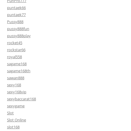
PunPro777
puntaek66
puntaek77
Pussy888
pussy888fun
pussy888play
rocket45
rockstar66
royal558
sagame168
sagame168th
sawan888
sexy168
sexy168vip
sexybaccarat168
sexygame
Slot
Slot Online
slot168