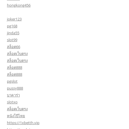
hongkong456
joker123
pg168
jinda55
slot99
สล็อต66
สล็อตเว็บตรง
สล็อตเว็บตรง
สล็อต888
สล็อต888
pgslot
pussy888
บาคาร่า
slotxo
สล็อตเว็บตรง
หนังโป๊ไทย
https://1xbetth.vip