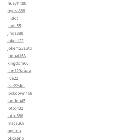
huayhit88
hydra888
Jilislot
jinda55
jinda888
Joker123
joker123auto
judhai168
kingdom66
lion123สล็อต
live22
live22slot
lockdown168
london45
lotto432
lotto888
macau69
ngernn
okcasino