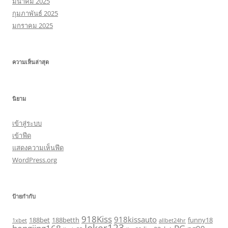
มีนาคม 2025
กุมภาพันธ์ 2025
มกราคม 2025
ความเห็นล่าสุด
นิยาม
เข้าสู่ระบบ
เข้าฟีด
แสดงความเห็นฟีด
WordPress.org
ป้ายกำกับ
918Kiss
918kissauto
188bet
188betth
funny18
1xbet
allbet24hr
Joker123