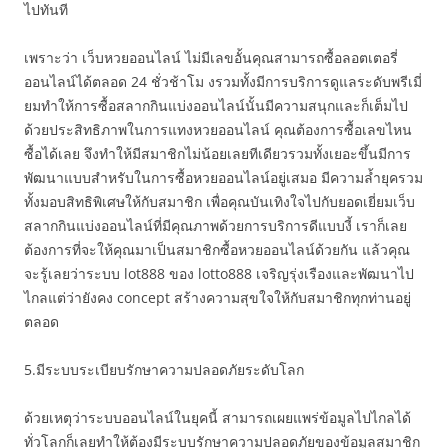
ไปทันที
เพราะว่า เว็บหวยออนไลน์ ไม่มีเลขอั้นคุณสามารถซื้อลอตเตอรี่
ออนไลน์ได้ตลอด 24 ชั่วช้าโม งรวมทั้งมีการบริการดูแลระดับพรีเมี่
ยมทำให้การซื้อสลากกินแบ่งออนไลน์นั้นมีความสนุกและก็เต็มไป
ด้วยประสิทธิภาพในการแทงหวยออนไลน์ คุณต้องการซื้อเลขไหน
ซื้อได้เลย จึงทำให้มีสมาชิกไม่น้อยเลยทีเดียวรวมทั้งเยอะขึ้นมีการ
พัฒนาแบบสำหรับในการซื้อหวยออนไลน์อยู่เสมอ มีความล้ำยุครวม
ทั้งมอบสิทธิพิเศษให้กับสมาชิก เพื่อคุณบันเทิงใจไปกับยอดเยี่ยมเว็บ
สลากกินแบ่งออนไลน์ที่มีคุณภาพด้วยการบริการดีแบบงี้ เราก็เลย
ต้องการที่จะให้คุณมาเป็นสมาชิกซื้อหวยออนไลน์ด้วยกัน แล้วคุณ
จะรู้เลยว่าระบบ lot888 ของ lotto888 เจริญรุ่งเรืองและพัฒนาไป
ไกลแต่ว่ายังคง concept สร้างความสุขใจให้กับสมาชิกทุกท่านอยู่
ตลอด
5.มีระบบระเบียบรักษาความปลอดภัยระดับโลก
ด้วยเหตุว่าระบบออนไลน์ในยุคนี้ สามารถเผยแพร่ข้อมูลไปไกลได้
ทั่วโลกก็เลยทำให้ต้องมีระบบรักษาความปลอดภัยของข้อมูลสมาชิก