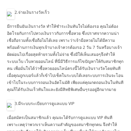
2.จ่ายเงินรางวัลเร็ว
มีการยืนยันเงินรางวัล ทำให้ชำระเงินทันใจไม่ต้องรอ คุณไม่ต้อง
อิดโรยกับการไปทวงเงินราวกับการซื้อหวย ซึ่งปราศจากความน่า
เชื่อถือรวมทั้งเชื่อถือไม่ได้เลย เพราะว่าเจ้ามือหวยไม่ได้มีความ
พร้อมด้านการเงินทุกเจ้าบางเจ้าควรต้องรอ 2 วัน 7 วันหรือบางเจ้า
ผัดผ่อนไปเรื่อยสุดท้ายรวมทั้งไม่จ่าย ซึ่งมีให้เห็นเสมอๆจึงทำให้
ระบบเว็บ เว็บหวยออนไลน์ ที่นี่มีวิธีการแก้ไขปัญหาให้กับสมาชิกทุก
คน เพื่อมั่นใจได้ว่าซื้อหวยออนไลน์ตรงนี้ได้รับเงินรางวัลโดยทันที
เมื่อคุณถูกเบอร์แล้วก็เข้าไปเช็คในระบบได้เลยระบบการเงินจะโอน
เข้าไปในระบบการถอนเงินอัตโนมัติ เพียงแค่คุณกดถอนเงินในทันที
คุณก็ได้รับเงินเร็วทันใจและยังมีสิทธิพิเศษอื่นๆรออยู่อีกมากมาย
3.มีระบบระเบียบการดูแลแบบ VIP
เมื่อสมัครเป็นสมาชิกแล้ว คุณจะได้รับการดูแลแบบ VIP ทันที
เพราะเหตุว่าพวกเราเห็นความสำคัญของสมาชิกทุกคน จึงทำให้