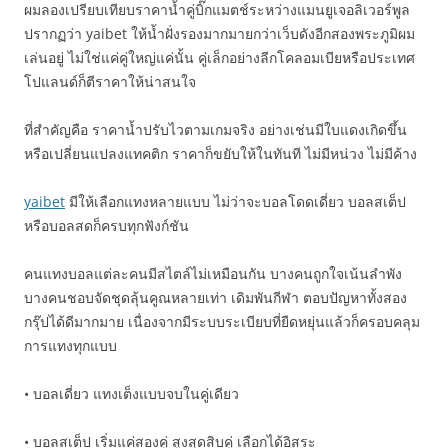
ผมลองเปรียบเทียบราคาน้ำคู่บิ๊กแมตช์ระหว่างแมนยูเจอลิเวอร์พูล
ปรากฏว่า yaibet ให้น้ำฝั่งรองมากมายกว่าเว็บดังอีกสองพระภูมิผม
เล่นอยู่ ไม่ใช่แค่คู่ใหญ่แค่นั้น คู่เล็กอย่างลีกโคลอมเบียหรือประเทศ
โปแลนด์ก็ตีราคาให้น่าสนใจ
ที่สำคัญคือ ราคาน้ำปรับไวตามเกมจริง อย่างเช่นมีใบแดงเกิดขึ้น
หรือเปลี่ยนแปลงแทคติก ราคาก็ขยับให้ในทันที ไม่มีหน่วง ไม่มีค้าง
yaibet
มีให้เลือกแทงหลายแบบ ไม่ว่าจะบอลโดดเดี่ยว บอลสเต็ป
หรือบอลสดก็ครบทุกฟังก์ชัน
คนแทงบอลแต่ละคนมีสไตล์ไม่เหมือนกัน บางคนถูกใจเน้นลำพัง
บางคนชอบจัดชุดลุ้นคูณหลายเท่า เดิมพันกีฬา ตอบปัญหาทั้งสอง
กรุ๊ปได้ดีมากมาย เนื่องจากมีระบบระเบียบที่ยืดหยุ่นแล้วก็ครอบคลุม
การแทงทุกแบบ
• บอลเดี่ยว แทงเต็งแบบจบในคู่เดียว
• บอลสเต็ป เริ่มแค่สองคู่ สูงสุดสิบคู่ เลือกได้อิสระ