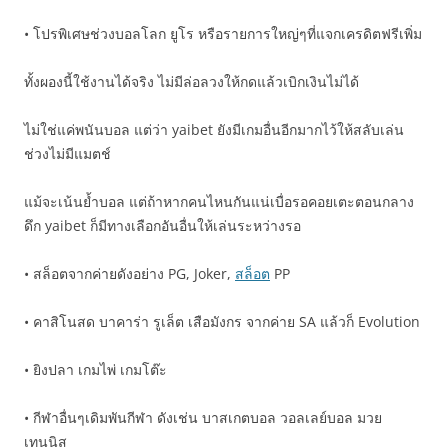
• โปรพิเศษช่วงบอลโลก ยูโร หรือรายการใหญ่ๆที่แจกเครดิตฟรีเพิ่ม
ทั้งผองนี้ใช้งานได้จริง ไม่มีล่อลวงให้กดแล้วเบิกเงินไม่ได้
ไม่ใช่แค่พนันบอล แต่ว่า yaibet ยังมีเกมอื่นอีกมากไว้ให้สลับเล่น
ช่วงไม่มีแมตช์
แม้จะเน้นย้ำบอล แต่ถ้าหากคนไหนกันแน่เบื่อรอคอยเตะตอนกลาง
ดึก yaibet ก็มีทางเลือกอันอื่นให้เล่นระหว่างรอ
• สล็อตจากค่ายดังอย่าง PG, Joker,
สล็อต
PP
• คาสิโนสด บาคาร่า รูเล็ต เสือมังกร จากค่าย SA แล้วก็ Evolution
• ยิงปลา เกมไพ่ เกมโต๊ะ
• กีฬาอื่นๆเดิมพันกีฬา ดังเช่น บาสเกตบอล วอลเลย์บอล มวย
เทนนิส