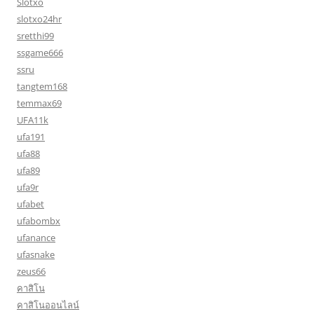
Slotxo
slotxo24hr
sretthi99
ssgame666
ssru
tangtem168
temmax69
UFA11k
ufa191
ufa88
ufa89
ufa9r
ufabet
ufabombx
ufanance
ufasnake
zeus66
คาสิโน
คาสิโนออนไลน์