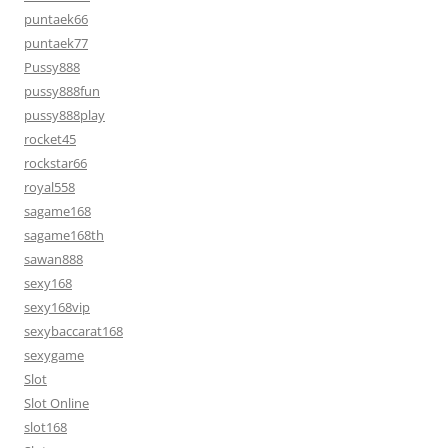
puntaek66
puntaek77
Pussy888
pussy888fun
pussy888play
rocket45
rockstar66
royal558
sagame168
sagame168th
sawan888
sexy168
sexy168vip
sexybaccarat168
sexygame
Slot
Slot Online
slot168