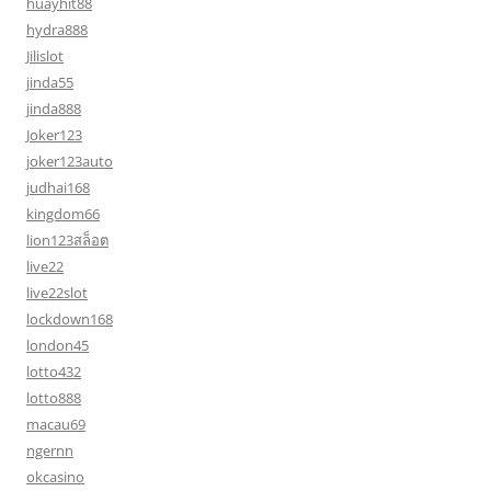
huayhit88
hydra888
Jilislot
jinda55
jinda888
Joker123
joker123auto
judhai168
kingdom66
lion123สล็อต
live22
live22slot
lockdown168
london45
lotto432
lotto888
macau69
ngernn
okcasino