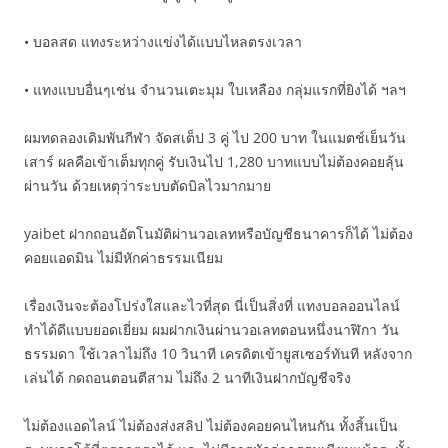
• บอลสด แทงระหว่างแข่งได้แบบไหลตรงเวลา
• แทงแบบอื่นๆเช่น จำนวนเตะมุม ใบเหลือง กลุ่มแรกที่ยิงได้ ฯลฯ
ผมทดลองเดิมพันกีฬา จัดสเต็ป 3 คู่ ไป 200 บาท ในแมตช์เย็นวัน
เสาร์ ผลคือเข้าเต็มทุกคู่ รับเงินไป 1,280 บาทแบบไม่ต้องคอยลุ้น
ผ่านวัน ด้วยเหตุว่าระบบตัดบิลไวมากมาย
yaibet ฝากถอนอัตโนมัติผ่านวอเลทหรือบัญชีธนาคารก็ได้ ไม่ต้อง
คอยแอดมิน ไม่มีหักค่าธรรมเนียม
เรื่องเงินจะต้องโปร่งใสและไวที่สุด นี่เป็นสิ่งที่ แทงบอลออนไลน์
ทำได้ดีแบบยอดเยี่ยม ผมฝากเงินผ่านวอเลทตอนหนึ่งนาฬิกา วัน
ธรรมดา ใช้เวลาไม่ถึง 10 วินาที เครดิตเข้ายูสเซอร์ทันที หลังจาก
เล่นได้ กดถอนตอนตีสาม ไม่ถึง 2 นาทีเงินฝากบัญชีจริง
ไม่ต้องแอดไลน์ ไม่ต้องส่งสลิป ไม่ต้องคอยคนไหนกัน ทั้งสิ้นเป็น