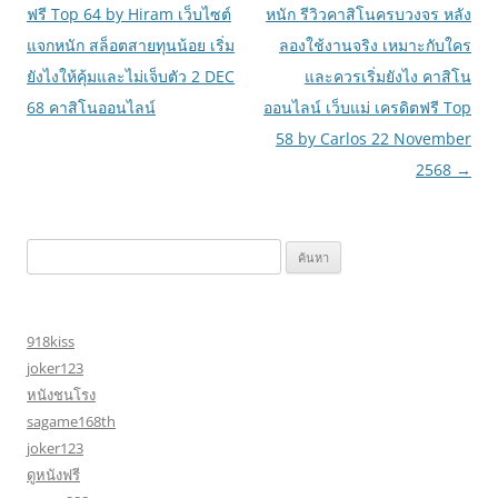
นำทาง
ฟรี Top 64 by Hiram เว็บไซต์
หนัก รีวิวคาสิโนครบวงจร หลัง
เรื่อง
แจกหนัก สล็อตสายทุนน้อย เริ่ม
ลองใช้งานจริง เหมาะกับใคร
ยังไงให้คุ้มและไม่เจ็บตัว 2 DEC
และควรเริ่มยังไง คาสิโน
68 คาสิโนออนไลน์
ออนไลน์ เว็บแม่ เครดิตฟรี Top
58 by Carlos 22 November
2568
→
ค้นหา
สำหรับ:
918kiss
joker123
หนังชนโรง
sagame168th
joker123
ดูหนังฟรี