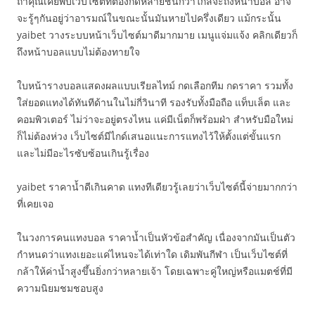
ถ้าคุณเคยพบเว็บไซต์ที่ต้องกดหลายชั้นกว่าใกล้จะถึงหน้าบอล อาจ
จะรู้ๆกันอยู่ว่าอารมณ์ในขณะนั้นมันหายไปครึ่งเดียว แม้กระนั้น
yaibet วางระบบหน้าเว็บไซต์มาดีมากมาย เมนูแจ่มแจ้ง คลิกเดียวก็
ถึงหน้าบอลแบบไม่ต้องทายใจ
ใบหน้ารางบอลแสดงผลแบบเรียลไทม์ กดเลือกทีม กดราคา รวมทั้ง
ใส่ยอดแทงได้ทันทีด้านในไม่กี่วินาที รองรับทั้งมือถือ แท็บเล็ต และ
คอมพิวเตอร์ ไม่ว่าจะอยู่ตรงไหน แค่มีเน็ตก็พร้อมฝ่า สำหรับมือใหม่
ก็ไม่ต้องห่วง เว็บไซต์มีไกด์เสนอแนะการแทงไว้ให้ตั้งแต่ขั้นแรก
และไม่มีอะไรซับซ้อนเกินรู้เรื่อง
yaibet ราคาน้ำดีเกินคาด แทงทีเดียวรู้เลยว่าเว็บไซต์นี้จ่ายมากกว่า
ที่เคยเจอ
ในวงการคนแทงบอล ราคาน้ำเป็นหัวข้อสำคัญ เนื่องจากมันเป็นตัว
กำหนดว่าแทงเยอะแค่ไหนจะได้เท่าใด เดิมพันกีฬา เป็นเว็บไซต์ที่
กล้าให้ค่าน้ำสูงขึ้นยิ่งกว่าหลายเจ้า โดยเฉพาะคู่ใหญ่หรือแมตช์ที่มี
ความนิยมชมชอบสูง