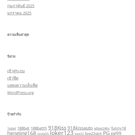
กุมภาพันธ์ 2025
มกราคม 2025
ความเห็นล่าสุด
นิยาม
เข้าสู่ระบบ
เข้าฟีด
แสดงความเห็นฟีด
WordPress.org
ป้ายกำกับ
918Kiss
918kissauto
188bet
188betth
funny18
1xbet
allbet24hr
Joker123
hengjing168
PG
pg99
live22slot
jinda55
live22