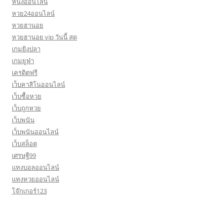
หนังออนไลน์
หวย24ออนไลน์
หวยฮานอย
หวยฮานอย vip วันนี้ สด
เกมยิงปลา
เกมยูฟ่า
เครดิตฟรี
เว็บคาสิโนออนไลน์
เว็บซื้อหวย
เว็บถูกหวย
เว็บพนัน
เว็บพนันออนไลน์
เว็บสล็อต
เศรษฐี99
แทงบอลออนไลน์
แทงหวยออนไลน์
โจ๊กเกอร์123