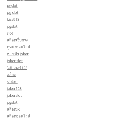
pgslot
pg slot
kiss918
pgslot
slot
สล็อตเว็บตรง
ดูหนังออนไลน์
ทางเข้า joker
joker slot
โจ๊กเกอร์123
สล็อต
slotxo
joker123
jokerslot
pgslot
สล็อตxo
สล็อตออนไลน์