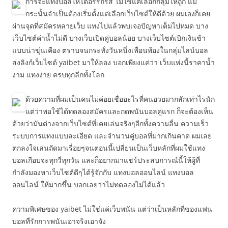
การจะแทงบอลให้ได้อรรถรส ไม่ใช่แค่เลือกกลุ่มให้ถูก แม้
กระนั้นจำเป็นต้องเริ่มตั้งแต่เลือกเว็บไซต์ให้ดีด้วย ผมเองก็เคย
ผ่านจุดที่สมัครหลายเว็บ แทงไปแล้วพบเจอปัญหาเต็มไปหมด บาง
เว็บไซต์ค่าน้ำไม่ดี บางเว็บเปิดคู่บอลน้อย บางเว็บไซต์เบิกเงินช้า
แบบน่าขุ่นเคือง ตราบจนกระทั่งวันหนึ่งเพื่อนพ้องในกลุ่มไลน์บอล
ส่งลิงก์เว็บไซต์ yaibet มาให้ลอง บอกเพียงแค่ว่า เว็บแห่งนี้ราคาน้ำ
งาม แทงง่าย ครบทุกลีกทั้งโลก
ด้วยความที่ผมเป็นคนไม่ค่อยเชื่ออะไรที่คนอวยมากสักเท่าไรนัก
แต่ว่าพอใช้ได้ทดลองสมัครและกดพนันบอลคู่แรก ก็จะต้องเห็น
ด้วยว่ามันต่างจากเว็บไซต์ที่เคยเล่นจริงๆอีกทั้งความลื่น ความเร็ว
ระบบการแทงแบบละเอียด และจำนวนคู่บอลที่มากเกินคาด ผมเลย
ตกลงใจเล่นถัดมาเรื่อยๆจนตอนนี้เปลี่ยนเป็นเว็บหลักที่ผมใช้แทง
บอลเกือบจะทุกวี่ทุกวัน และก็อยากมาแชร์ประสบการณ์นี้ให้ผู้ที่
กำลังมองหาเว็บไซต์ดีๆได้รู้จักกับ แทงบอลออนไลน์ แทงบอล
ออนไลน์ ให้มากขึ้น บอกเลยว่าไม่ทดลองไม่ได้แล้ว
ความพิเศษของ yaibet ไม่ใช่แค่เว็บพนัน แต่ว่าเป็นหลักที่ของแฟน
บอลที่รักการพนันเอาจริงเอาจัง