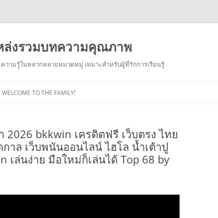
แหล่งรวมบทความคุณภาพ
วามรู้ในหลากหลายหมวดหมู่ เหมาะสำหรับผู้ที่รักการเรียนรู้
ข้าม
ไป
WELCOME TO THE FAMILY!
ยัง
เนื้อหา
า 2026 bkkwin เครดิตฟรี เว็บตรง ไทย
กาล เว็บพนันออนไลน์ ไฮโล น้ำเต้าปู
 เล่นง่าย มือใหม่ก็เล่นได้ Top 68 by