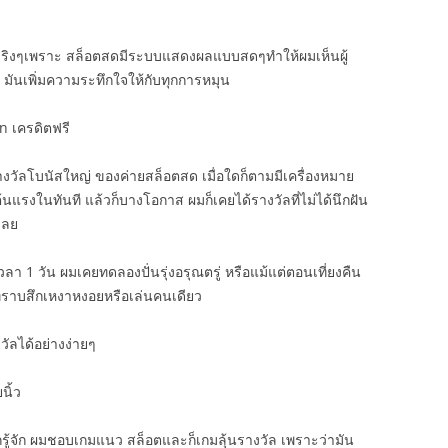
าสิโนจริงๆเพราะ สล็อตสดมีระบบแสดงผลแบบสดๆทำให้ผมเห็นผู้
 มันเพิ่มความระทึกใจให้กับทุกการหมุน
n เครดิตฟรี
รางวัลโบนัสใหญ่ ของค่ายสล็อตสด เมื่อใดก็ตามมีเครื่องหมาย
นแรงในทันที แล้วก็บางโอกาส ผมก็เคยได้รางวัลที่ไม่ได้นึกฝัน
เลย
ลา 1 วัน ผมเคยทดลองปั่นรุ่งอรุณตรู่ หรือแม้แต่ตอนเที่ยงคืน
ไม่ทราบสึกเหงาหงอยหรือเล่นคนเดียว
ัลได้อย่างง่ายๆ
นิ้ว
ากรู้จัก ผมชอบเกมแนว สล็อตและก็เกมลุ้นรางวัล เพราะว่ามัน