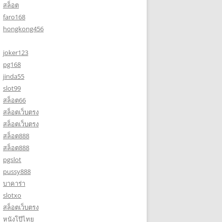
สล็อต
faro168
hongkong456
joker123
pg168
jinda55
slot99
สล็อต66
สล็อตเว็บตรง
สล็อตเว็บตรง
สล็อต888
สล็อต888
pgslot
pussy888
บาคาร่า
slotxo
สล็อตเว็บตรง
หนังโป๊ไทย