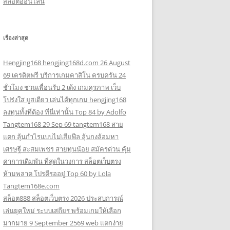
สล็อตออนไลน์
เรื่องล่าสุด
Hengjing168 hengjing168d.com 26 August
69 เครดิตฟรี บริการเกมคาสิโน ครบครัน 24
ชั่วโมง ชวนเพื่อนรับ 2 เด้ง เกมคุรภาพ เว็บ
โปร่งใส ยูสเดียว เล่นได้ทุกเกม hengjing168
ลงทุนทั้งที่ต้อง ที่นี่เท่านั้น Top 84 by Adolfo
Tangtem168 29 Sep 69 tangtem168 สาย
แตก ลุ้นกำไรแบบไม่เสียฟีล ลุ้นกงล้อมหา
เศรษฐี สะสมเพชร สายทุนน้อย สมัครด่วน คุ้ม
ค่าการเดิมพัน ที่สุดในวงการ สล็อตเว็บตรง
ห้ามพลาด โปรดีรออยู่ Top 60 by Lola
Tangtem168e.com
สล็อต888 สล็อตเว็บตรง 2026 ประสบการณ์
เล่นยุคใหม่ ระบบเสถียร พร้อมเกมให้เลือก
มากมาย 9 September 2569 web แตกง่าย