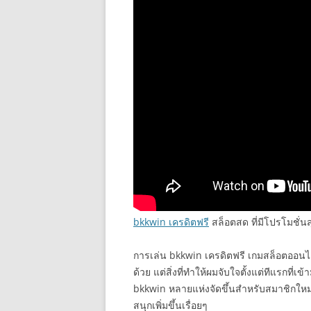
bkkwin เครดิตฟรี
สล็อตสด ที่มีโปรโมชั่น
การเล่น bkkwin เครดิตฟรี เกมสล็อตออน
ด้วย แต่สิ่งที่ทำให้ผมจับใจตั้งแต่ทีแรกที่เ
bkkwin หลายแห่งจัดขึ้นสำหรับสมาชิกใหม่ ซ
สนุกเพิ่มขึ้นเรื่อยๆ