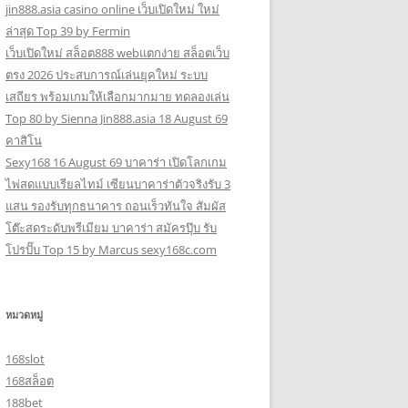
jin888.asia casino online เว็บเปิดใหม่ ใหม่
ล่าสุด Top 39 by Fermin
เว็บเปิดใหม่ สล็อต888 webแตกง่าย สล็อตเว็บ
ตรง 2026 ประสบการณ์เล่นยุคใหม่ ระบบ
เสถียร พร้อมเกมให้เลือกมากมาย ทดลองเล่น
Top 80 by Sienna Jin888.asia 18 August 69
คาสิโน
Sexy168 16 August 69 บาคาร่า เปิดโลกเกม
ไพ่สดแบบเรียลไทม์ เซียนบาคาร่าตัวจริงรับ 3
แสน รองรับทุกธนาคาร ถอนเร็วทันใจ สัมผัส
โต๊ะสดระดับพรีเมียม บาคาร่า สมัครปุ๊บ รับ
โปรปั๊บ Top 15 by Marcus sexy168c.com
หมวดหมู่
168slot
168สล็อต
188bet