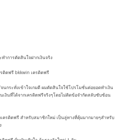
่จะทำการตัดสินใจฝากเงินจริง
ดิตฟรี bkkwin เครดิตฟรี
จนกระทั่งเข้าใจเกมดี ผมตัดสินใจใช้โปรโมชั่นต่อยอดทำเงิน
งินที่ได้จากเครดิตฟรีจริงๆโดยไม่ติดข้อจำกัดสลับซับซ้อน
สล็อตเครดิตฟรี สำหรับสมาชิกใหม่ เป็นลู่ทางที่คุ้มมากมายๆสำหรับ
ง
ิตฟรี ปั่นบันเทิงใจ ลุ้นรางวัลใหญ่ 1 วัน