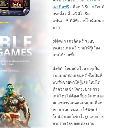
เครดิตฟรี
สล็อต 5 รีล, หรือแม้
กระทั้ง สล็อตวิดีโอธีม
แฟนตาซี ที่มีฟีเจอร์โบนัสเยอะ
มาก
bkkwin เครดิตฟรี ระบบ
ทดลองเล่นฟรี ช่วยให้รู้เรื่อง
เกมได้ง่ายขึ้น
สิ่งที่ทำให้ผมติดใจมากๆเป็น
ระบบทดสอบเล่นฟรี ซึ่งเป็นฟี
พบร์ที่ช่วยทำให้ผู้เล่นใหม่ได้
ทำความเข้าใจกระบวนการ
เล่นโดยไม่ต้องเสี่ยงเงินตนเอง
ผมสามารถทดสอบหมุนสล็อต
หลายรอบ ทดลองใช้ฟีพบร์
โบนัส และก็เข้าใจรูปแบบการ
จ่ายรางวัลของแต่ละเกม