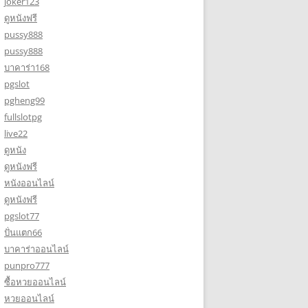
joker123
ดูหนังฟรี
pussy888
pussy888
บาคาร่า168
pgslot
pgheng99
fullslotpg
live22
ดูหนัง
ดูหนังฟรี
หนังออนไลน์
ดูหนังฟรี
pgslot77
ปั่นแตก66
บาคาร่าออนไลน์
punpro777
ซื้อหวยออนไลน์
หวยออนไลน์