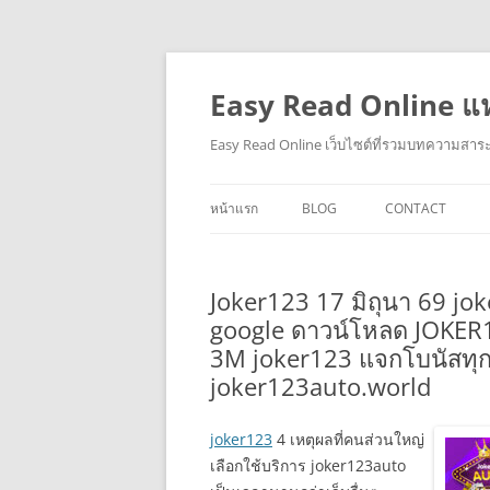
Easy Read Online 
Easy Read Online เว็บไซต์ที่รวมบทความสาระค
หน้าแรก
BLOG
CONTACT
Joker123 17 มิถุนา 69 jo
google ดาวน์โหลด JOKER1
3M joker123 แจกโบนัสทุกช
joker123auto.world
joker123
4 เหตุผลที่คนส่วนใหญ่
เลือกใช้บริการ joker123auto