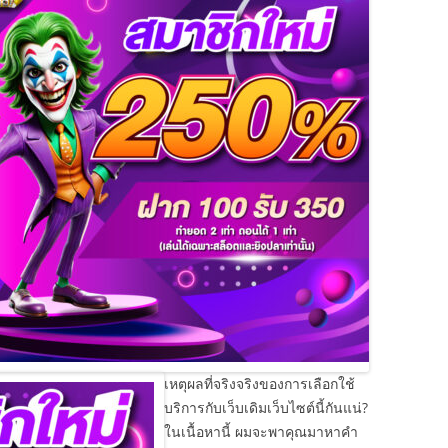
เหตุผลที่จริงจริงของการเลือกใช้
บริการกับเว็บเดิมเว็บไซต์นี้กันแน่?
ในเนื้อหานี้ ผมจะพาคุณมาหาคำ