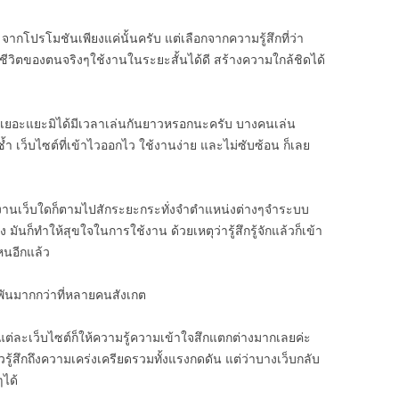
ากโปรโมชันเพียงแค่นั้นครับ แต่เลือกจากความรู้สึกที่ว่า
ชีวิตของตนจริงๆใช้งานในระยะสั้นได้ดี สร้างความใกล้ชิดได้
ล่นเยอะแยะมิได้มีเวลาเล่นกันยาวหรอกนะครับ บางคนเล่น
ำ เว็บไซต์ที่เข้าไวออกไว ใช้งานง่าย และไม่ซับซ้อน ก็เลย
ใช้งานเว็บใดก็ตามไปสักระยะกระทั่งจำตำแหน่งต่างๆจำระบบ
นก็ทำให้สุขใจในการใช้งาน ด้วยเหตุว่ารู้สึกรู้จักแล้วก็เข้า
หนอีกแล้ว
พันมากกว่าที่หลายคนสังเกต
นแต่ละเว็บไซต์ก็ให้ความรู้ความเข้าใจสึกแตกต่างมากเลยค่ะ
วรู้สึกถึงความเคร่งเครียดรวมทั้งแรงกดดัน แต่ว่าบางเว็บกลับ
ๆได้