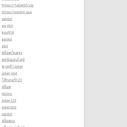
https://1xbetth.vip
https://pgslot.spa
pgslot
pg slot
kiss918
pgslot
slot
สล็อตเว็บตรง
ดูหนังออนไลน์
ทางเข้า joker
joker slot
โจ๊กเกอร์123
สล็อต
slotxo
joker123
jokerslot
pgslot
สล็อตxo