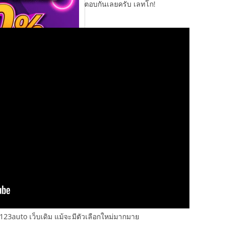
ตอบกันเลยครับ เลทโก!
123auto เว็บเดิม แม้จะมีตัวเลือกใหม่มากมาย