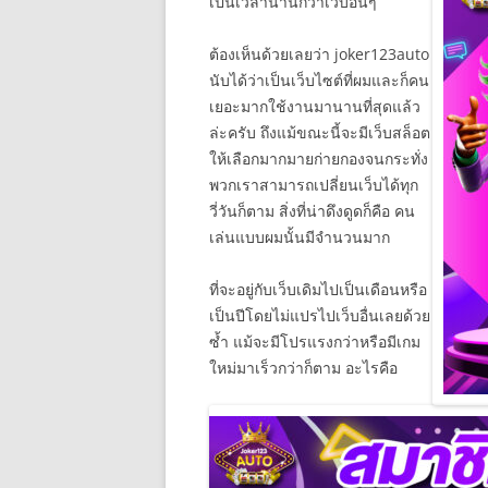
เป็นเวลานานกว่าเว็บอื่นๆ
ต้องเห็นด้วยเลยว่า joker123auto
นับได้ว่าเป็นเว็บไซต์ที่ผมและก็คน
เยอะมากใช้งานมานานที่สุดแล้ว
ล่ะครับ ถึงแม้ขณะนี้จะมีเว็บสล็อต
ให้เลือกมากมายก่ายกองจนกระทั่ง
พวกเราสามารถเปลี่ยนเว็บได้ทุก
วี่วันก็ตาม สิ่งที่น่าดึงดูดก็คือ คน
เล่นแบบผมนั้นมีจำนวนมาก
ที่จะอยู่กับเว็บเดิมไปเป็นเดือนหรือ
เป็นปีโดยไม่แปรไปเว็บอื่นเลยด้วย
ซ้ำ แม้จะมีโปรแรงกว่าหรือมีเกม
ใหม่มาเร็วกว่าก็ตาม อะไรคือ