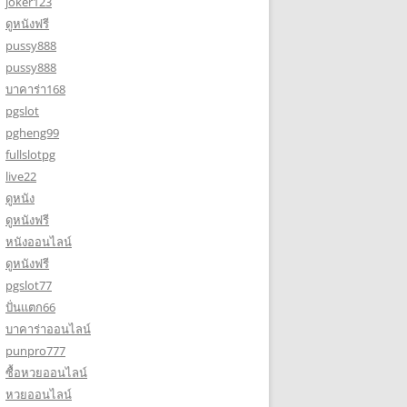
joker123
ดูหนังฟรี
pussy888
pussy888
บาคาร่า168
pgslot
pgheng99
fullslotpg
live22
ดูหนัง
ดูหนังฟรี
หนังออนไลน์
ดูหนังฟรี
pgslot77
ปั่นแตก66
บาคาร่าออนไลน์
punpro777
ซื้อหวยออนไลน์
หวยออนไลน์