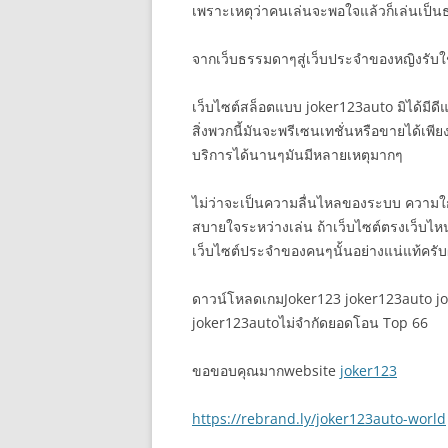
เพราะเหตุว่าคนเล่นจะพอใจแล้วก็เล่นเป็นธ
จากเว็บธรรมดาๆสู่เว็บประจำของหญิงรับใช
เว็บไซต์สล็อตแบบ joker123auto มิได้มีดีแ
สิ่งพวกนี้มันจะพรีเซนเทชั่นหรือขายได้เพีย
บริการได้นานๆมันมีหลายเหตุมากๆ
ไม่ว่าจะเป็นความลื่นไหลของระบบ ความใ
สบายใจระหว่างเล่น ถ้าเว็บไซต์ตรงเว็บไหนด
เว็บไซต์ประจำของคนๆนั้นอย่างแน่แท้ครั
ดาวน์โหลดเกมJoker123 joker123auto jo
joker123autoไม่จำกัดยอดโอน Top 66
ขอขอบคุณมากwebsite
joker123
https://rebrand.ly/joker123auto-world