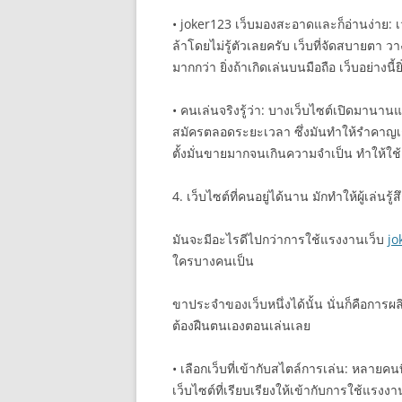
• joker123 เว็บมองสะอาดและก็อ่านง่าย: เว
ล้าโดยไม่รู้ตัวเลยครับ เว็บที่จัดสบายตา 
มากกว่า ยิ่งถ้าเกิดเล่นบนมือถือ เว็บอย่างนี
• คนเล่นจริงรู้ว่า: บางเว็บไซต์เปิดมานานแ
สมัครตลอดระยะเวลา ซึ่งมันทำให้รำคาญเช่
ตั้งมั่นขายมากจนเกินความจำเป็น ทำให้ใช
4. เว็บไซต์ที่คนอยู่ได้นาน มักทำให้ผู้เล่นรู้
มันจะมีอะไรดีไปกว่าการใช้แรงงานเว็บ
jo
ใครบางคนเป็น
ขาประจำของเว็บหนึ่งได้นั้น นั่นก็คือการผลิ
ต้องฝืนตนเองตอนเล่นเลย
• เลือกเว็บที่เข้ากับสไตล์การเล่น: หลายคน
เว็บไซต์ที่เรียบเรียงให้เข้ากับการใช้แร