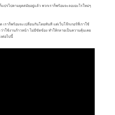
ก็แปรไปตามยุคสมัยอยู่แล้ว พวกเราก็พร้อมจะลองอะไรใหม่ๆ
ด เราก็พร้อมจะเปลี่ยนกันโดยทันที แต่เว็บโจ๊กเกอร์ที่เราใช้
าะว่าใช้งานก้าวหน้า ไม่มีขัดข้อง ทำให้กลายเป็นความคุ้นเคย
งต่อไปนี้