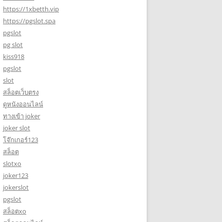
https://1xbetth.vip
https://pgslot.spa
pgslot
pg slot
kiss918
pgslot
slot
สล็อตเว็บตรง
ดูหนังออนไลน์
ทางเข้า joker
joker slot
โจ๊กเกอร์123
สล็อต
slotxo
joker123
jokerslot
pgslot
สล็อตxo