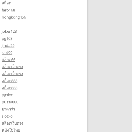
สล็อต
faro168
hongkong456
joker123
pg168
jinda55
slot99
สล็อต66
สล็อตเว็บตรง
สล็อตเว็บตรง
สล็อต888
สล็อต888
pgslot
pussy888
บาคาร่า
slotxo
สล็อตเว็บตรง
หนังโป๊ไทย