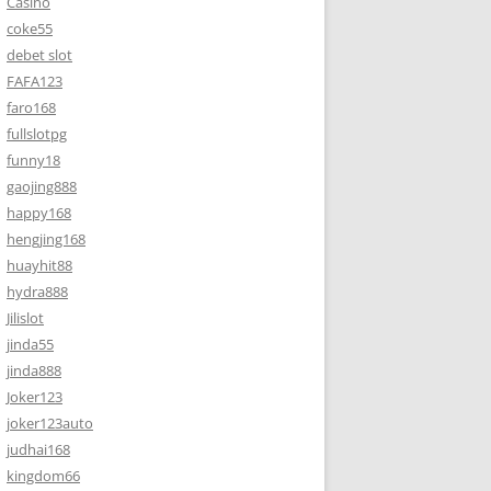
Casino
coke55
debet slot
FAFA123
faro168
fullslotpg
funny18
gaojing888
happy168
hengjing168
huayhit88
hydra888
Jilislot
jinda55
jinda888
Joker123
joker123auto
judhai168
kingdom66