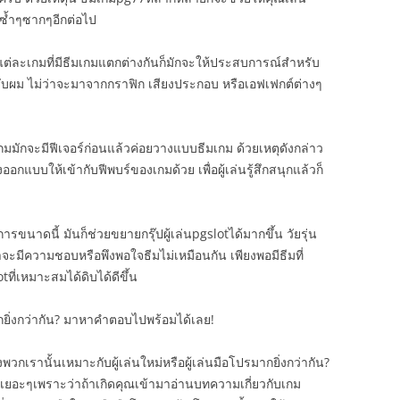
กซ้ำๆซากๆอีกต่อไป
แต่ละเกมที่มีธีมเกมแตกต่างกันก็มักจะให้ประสบการณ์สำหรับ
รับผม ไม่ว่าจะมาจากกราฟิก เสียงประกอบ หรือเอฟเฟกต์ต่างๆ
มมักจะมีฟีเจอร์ก่อนแล้วค่อยวางแบบธีมเกม ด้วยเหตุดังกล่าว
อกแบบให้เข้ากับฟีพบร์ของเกมด้วย เพื่อผู้เล่นรู้สึกสนุกแล้วก็
ารขนาดนี้ มันก็ช่วยขยายกรุ๊ปผู้เล่นpgslotได้มากขึ้น วัยรุ่น
จะมีความชอบหรือพึงพอใจธีมไม่เหมือนกัน เพียงพอมีธีมที่
ี่เหมาะสมได้ดิบได้ดีขึ้น
ากยิ่งกว่ากัน? มาหาคำตอบไปพร้อมได้เลย!
เรานั้นเหมาะกับผู้เล่นใหม่หรือผู้เล่นมือโปรมากยิ่งกว่ากัน?
ันเยอะๆเพราะว่าถ้าเกิดคุณเข้ามาอ่านบทความเกี่ยวกับเกม