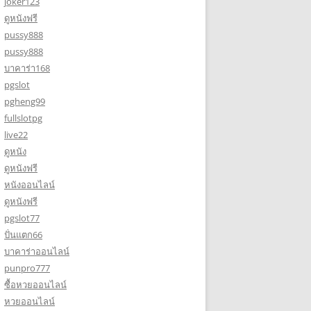
joker123
ดูหนังฟรี
pussy888
pussy888
บาคาร่า168
pgslot
pgheng99
fullslotpg
live22
ดูหนัง
ดูหนังฟรี
หนังออนไลน์
ดูหนังฟรี
pgslot77
ปั่นแตก66
บาคาร่าออนไลน์
punpro777
ซื้อหวยออนไลน์
หวยออนไลน์