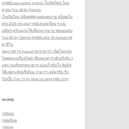
jin888.asia casino online เว็บเปิดใหม่ ใหม่
ล่าสุด Top 39 by Fermin
เว็บเปิดใหม่ สล็อต888 webแตกง่าย สล็อตเว็บ
ตรง 2026 ประสบการณ์เล่นยุคใหม่ ระบบ
เสถียร พร้อมเกมให้เลือกมากมาย ทดลองเล่น
Top 80 by Sienna Jin888.asia 18 August 69
คาสิโน
Sexy168 16 August 69 บาคาร่า เปิดโลกเกม
ไพ่สดแบบเรียลไทม์ เซียนบาคาร่าตัวจริงรับ 3
แสน รองรับทุกธนาคาร ถอนเร็วทันใจ สัมผัส
โต๊ะสดระดับพรีเมียม บาคาร่า สมัครปุ๊บ รับ
โปรปั๊บ Top 15 by Marcus sexy168c.com
หมวดหมู่
168slot
168สล็อต
188bet