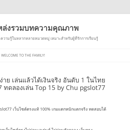
แหล่งรวมบทความคุณภาพ
วามรู้ในหลากหลายหมวดหมู่ เหมาะสำหรับผู้ที่รักการเรียนรู้
ข้าม
ไป
WELCOME TO THE FAMILY!
ยัง
เนื้อหา
าย เล่นแล้วได้เงินจริง อันดับ 1 ในไทย
77 ทดลองเล่น Top 15 by Chu pgslot77
gslot77 เว็บไซต์ตรงแท้ 100% เกมแตกหนักแตกจริง ทดสอบได้
เว็บไซต์ตรงไม่ผ่านเอเย่นต์ ไม่ผ่านตัวกลาง เว็บตรง