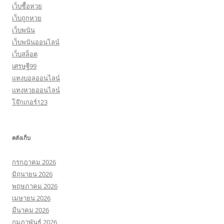
เว็บซื้อหวย
เว็บถูกหวย
เว็บพนัน
เว็บพนันออนไลน์
เว็บสล็อต
เศรษฐี99
แทงบอลออนไลน์
แทงหวยออนไลน์
โจ๊กเกอร์123
คลังเก็บ
กรกฎาคม 2026
มิถุนายน 2026
พฤษภาคม 2026
เมษายน 2026
มีนาคม 2026
กุมภาพันธ์ 2026