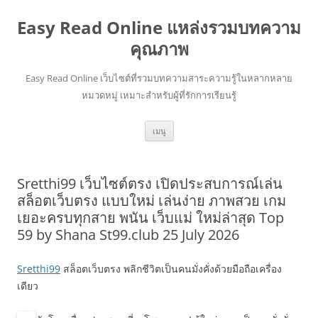
Easy Read Online แหล่งรวมบทความ
คุณภาพ
Easy Read Online เว็บไซต์ที่รวมบทความสาระความรู้ในหลากหลาย
หมวดหมู่ เหมาะสำหรับผู้ที่รักการเรียนรู้
ข้าม
เมนู
ไป
ยัง
เนื้อหา
Sretthi99 เว็บไซต์ตรง เปิดประสบการณ์เล่น
สล็อตเว็บตรง แบบใหม่ เล่นง่าย ภาพสวย เกม
เยอะครบทุกสาย พนัน เว็บแม่ ใหม่ล่าสุด Top
59 by Shana St99.club 25 July 2026
Sretthi99
สล็อตเว็บตรง พลิกชีวิตเป็นคนมั่งคั่งด้วยมือถือเครื่อง
เดียว