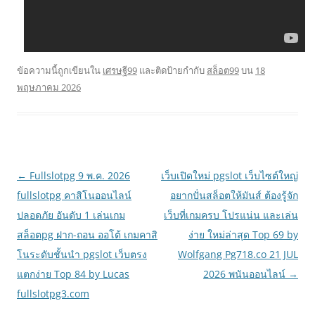
ข้อความนี้ถูกเขียนใน
เศรษฐี99
และติดป้ายกำกับ
สล็อต99
บน
18
พฤษภาคม 2026
เมนู
←
Fullslotpg 9 พ.ค. 2026
เว็บเปิดใหม่ pgslot เว็บไซต์ใหญ่
นำทาง
fullslotpg คาสิโนออนไลน์
อยากปั่นสล็อตให้มันส์ ต้องรู้จัก
เรื่อง
ปลอดภัย อันดับ 1 เล่นเกม
เว็บที่เกมครบ โปรแน่น และเล่น
สล็อตpg ฝาก-ถอน ออโต้ เกมคาสิ
ง่าย ใหม่ล่าสุด Top 69 by
โนระดับชั้นนำ pgslot เว็บตรง
Wolfgang Pg718.co 21 JUL
แตกง่าย Top 84 by Lucas
2026 พนันออนไลน์
→
fullslotpg3.com