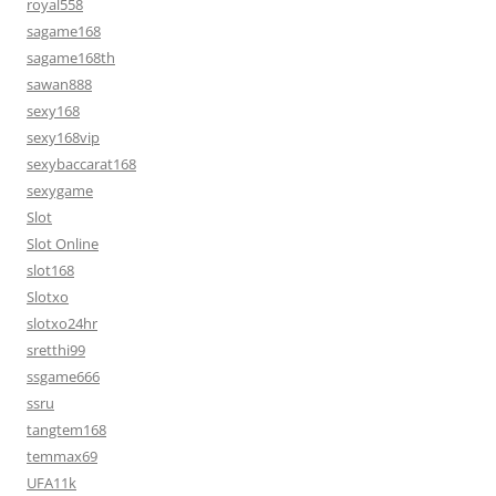
royal558
sagame168
sagame168th
sawan888
sexy168
sexy168vip
sexybaccarat168
sexygame
Slot
Slot Online
slot168
Slotxo
slotxo24hr
sretthi99
ssgame666
ssru
tangtem168
temmax69
UFA11k