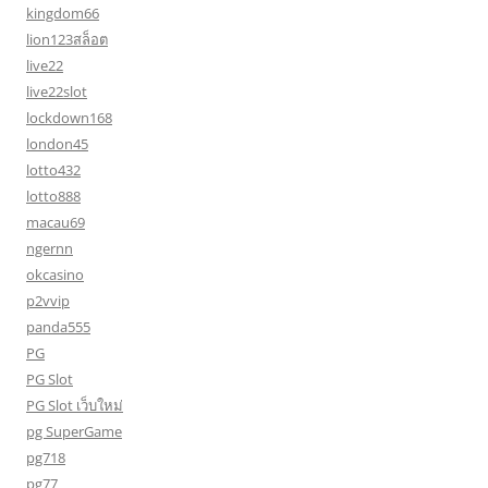
kingdom66
lion123สล็อต
live22
live22slot
lockdown168
london45
lotto432
lotto888
macau69
ngernn
okcasino
p2vvip
panda555
PG
PG Slot
PG Slot เว็บใหม่
pg SuperGame
pg718
pg77