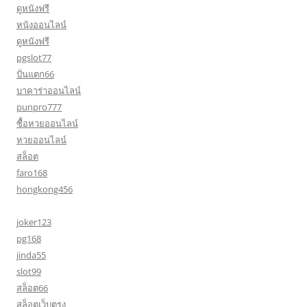
ดูหนังฟรี
หนังออนไลน์
ดูหนังฟรี
pgslot77
ปั่นแตก66
บาคาร่าออนไลน์
punpro777
ซื้อหวยออนไลน์
หวยออนไลน์
สล็อต
faro168
hongkong456
joker123
pg168
jinda55
slot99
สล็อต66
สล็อตเว็บตรง