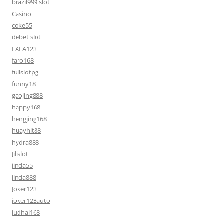
brazil999 slot
Casino
coke55
debet slot
FAFA123
faro168
fullslotpg
funny18
gaojing888
happy168
hengjing168
huayhit88
hydra888
Jilislot
jinda55
jinda888
Joker123
joker123auto
judhai168