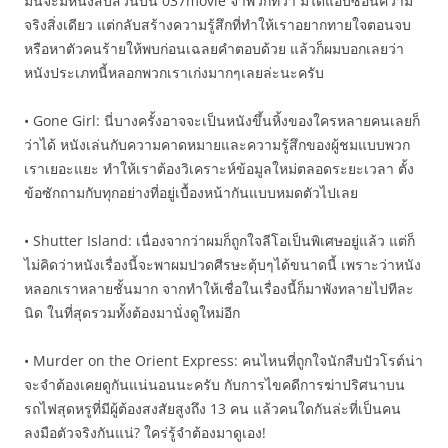
มันจะมีหนังสืบสวนบน 037movie จำพวกที่ว่า มิได้แอบซ่อนความ
จริงสิ่งเดียว แต่กลับสร้างความรู้สึกที่ทำให้เราอยากทายใจตอนจบ
หรือหาตัวคนร้ายให้พบก่อนเฉลยคำตอบด้วย แล้วก็ผมบอกเลยว่า
หนังประเภทนี้หลอกพวกเราเก่งมากๆเลยล่ะนะครับ
• Gone Girl: นี่บางครั้งอาจจะเป็นหนังขึ้นหิ้งของใครหลายคนเลยก็
ว่าได้ หนังเล่นกับความคาดหมายและความรู้สึกของผู้ชมแบบพวก
เราเยอะแยะ ทำให้เราต้องวิเคราะห์ข้อมูลใหม่ตลอดระยะเวลา ตั้ง
ข้อซักถามกับทุกอย่างที่อยู่เบื้องหน้ากันแบบหมดตัวไปเลย
• Shutter Island: เนื่องจากว่าผมก็ถูกใจลีโอเป็นพิเศษอยู่แล้ว แต่ก็
ไม่คิดว่าหนังเรื่องนี้จะพาผมปวดศีรษะตุ้บๆได้ขนาดนี้ เพราะว่าหนัง
หลอกเราหลายชั้นมาก จากทำให้เชื่อในเรื่องนี้ก็มาพังทลายไปทีละ
นิด ในที่สุดรวมทั้งต้องมานั่งดูใหม่อีก
• Murder on the Orient Express: คนไหนที่ถูกใจนักสืบปัวโรต์น่า
จะจำต้องเคยดูกันแน่นอนนะครับ กับการไขคดีการฆ่าปริศนาบน
รถไฟสุดหรูที่มีผู้ต้องสงสัยสูงถึง 13 คน แล้วคนใดกันล่ะที่เป็นคน
ลงมือตัวจริงกันแน่? ใคร่รู้จำต้องมาดูเอง!