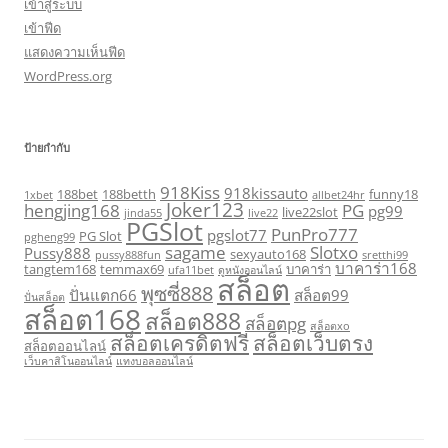
เข้าสู่ระบบ
เข้าฟีด
แสดงความเห็นฟีด
WordPress.org
ป้ายกำกับ
918Kiss
918kissauto
188bet
188betth
funny18
1xbet
allbet24hr
Joker123
hengjing168
PG
pg99
live22slot
jinda55
live22
PGSlot
PunPro777
pgslot77
PG Slot
pgheng99
sagame
Slotxo
Pussy888
sexyauto168
pussy888fun
sretthi99
บาคาร่า168
tangtem168
temmax69
บาคาร่า
ufa11bet
ดูหนังออนไลน์
สล็อต
พุซซี่888
ปั่นแตก66
สล็อต99
ปั่นสล็อต
สล็อต168
สล็อต888
สล็อตpg
สล็อตxo
สล็อตเครดิตฟรี
สล็อตเว็บตรง
สล็อตออนไลน์
เว็บคาสิโนออนไลน์
แทงบอลออนไลน์