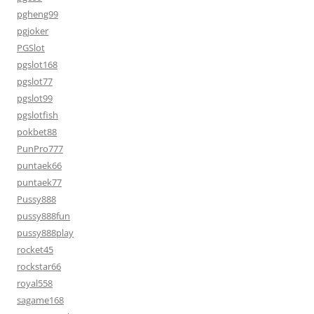
pgheng99
pgjoker
PGSlot
pgslot168
pgslot77
pgslot99
pgslotfish
pokbet88
PunPro777
puntaek66
puntaek77
Pussy888
pussy888fun
pussy888play
rocket45
rockstar66
royal558
sagame168