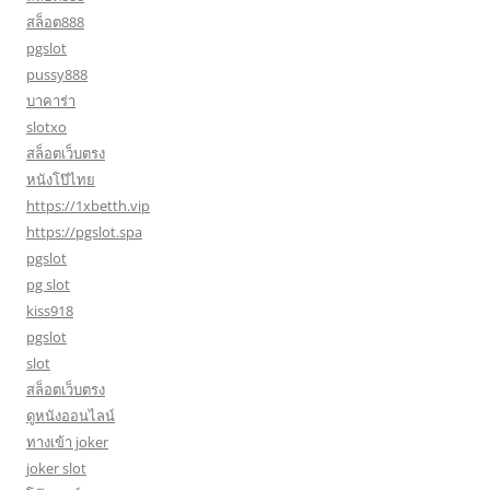
สล็อต888
pgslot
pussy888
บาคาร่า
slotxo
สล็อตเว็บตรง
หนังโป๊ไทย
https://1xbetth.vip
https://pgslot.spa
pgslot
pg slot
kiss918
pgslot
slot
สล็อตเว็บตรง
ดูหนังออนไลน์
ทางเข้า joker
joker slot