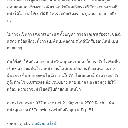
เฉลยตอนจบเพียงอย่างเดียว แต่ว่ามันอยู่ที่กรรมวิธีการกลางทางที่
หนังให้โอกาสให้เราได้มีส่วนร่วมกับเรื่องราวอยู่เสมอเวลามากยิ่ง
กว่า
ไม่ว่าจะเป็นการสังเกตเบาะแส ตั้งปัญหา การคาดเดาเรื่องจริงของผู้
แสดง หรือแม้กระทั้งการปะติดปะต่อตามสไตล์นักสืบออนไลน์แบบ
พวกเราๆ
มันก็ยิ่งทำให้หนังสอบปากคำนั้นสนุกสนานและก็น่าระทึกใจเพิ่มขึ้น
เรื่อยๆด้วย ผมมั่นใจว่าหนังออนไลน์แนวสืบสวนที่ผมเสนอแนะไป
นั้นคงจะชื่นชอบทุกคนไม่น้อย คนใดที่ยังไม่เคยมองก็สามารถมารับ
ดูถึงที่กะไว้ 037movie ถือแว่นขยาย สวมหมวก และสวมถุงมือให้
พร้อม พวกเราจะมาไขคดีไปด้วยกัน! เลทโก!
ละครไทย ดูหนัง 037movie.net 21 มิถุนายน 2569 Rachel คัด
หนังคุณภาพ 037movie รองรับมือถือทุกรุ่น Top 51
ขอขอบคุณby
ดูหนังออนไลน์