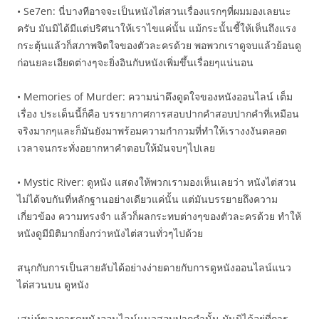
• Se7en: นี่บางทีอาจจะเป็นหนังไต่สวนเรื่องแรกๆที่ผมมองเลยนะ
ครับ มันมิได้มีแต่ปริศนาให้เราไขแค่นั้น แม้กระนั้นชี้ให้เห็นถึงแรง
กระตุ้นแล้วก็สภาพจิตใจของตัวละครด้วย พอพวกเราดูจบแล้วย้อนดู
ก่อนยละเอียดต่างๆจะยิ่งอินกับหนังเพิ่มขึ้นเรื่อยๆแน่นอน
• Memories of Murder: ความน่าดึงดูดใจของหนังออนไลน์ เต็ม
เรื่อง ประเด็นนี้ก็คือ บรรยากาศการสอบปากคำสอบปากคำที่เหมือน
จริงมากๆและก็มันยังมาพร้อมความกำกวมที่ทำให้เรางงงันตลอด
เวลาจนกระทั่งอยากหาคำตอบให้มันจบๆไปเลย
• Mystic River: ดูหนัง แสดงให้พวกเรามองเห็นเลยว่า หนังไต่สวน
ไม่ได้จบกันที่หลักฐานอย่างเดียวแค่นั้น แต่มันบรรยายถึงความ
เกี่ยวข้อง ความทรงจำ แล้วก็ผลกระทบต่างๆของตัวละครด้วย ทำให้
หนังดูมีมิติมากยิ่งกว่าหนังไต่สวนทั่วๆไปด้วย
สนุกกับการเป็นสายลับได้อย่างง่ายดายกับการดูหนังออนไลน์แนว
ไต่สวนบน ดูหนัง
เสน่ห์ของการดูหนังออนไลน์แนวสอบปากคำนั้น มันมิได้อยู่ที่การ