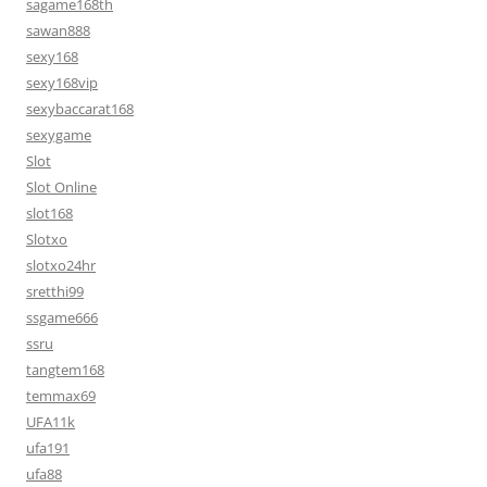
sagame168th
sawan888
sexy168
sexy168vip
sexybaccarat168
sexygame
Slot
Slot Online
slot168
Slotxo
slotxo24hr
sretthi99
ssgame666
ssru
tangtem168
temmax69
UFA11k
ufa191
ufa88