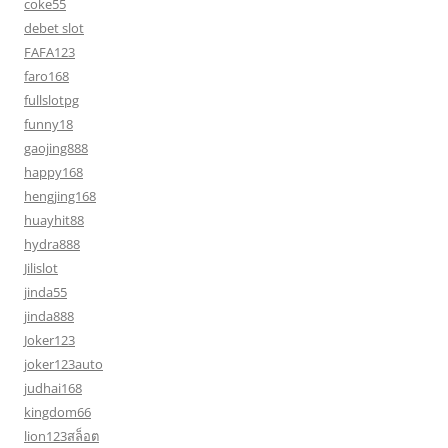
coke55
debet slot
FAFA123
faro168
fullslotpg
funny18
gaojing888
happy168
hengjing168
huayhit88
hydra888
Jilislot
jinda55
jinda888
Joker123
joker123auto
judhai168
kingdom66
lion123สล็อต