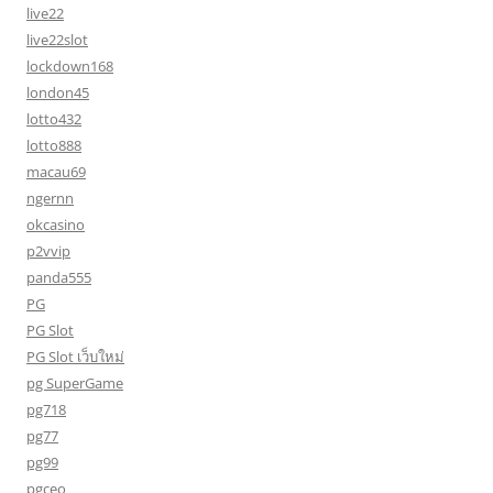
live22
live22slot
lockdown168
london45
lotto432
lotto888
macau69
ngernn
okcasino
p2vvip
panda555
PG
PG Slot
PG Slot เว็บใหม่
pg SuperGame
pg718
pg77
pg99
pgceo