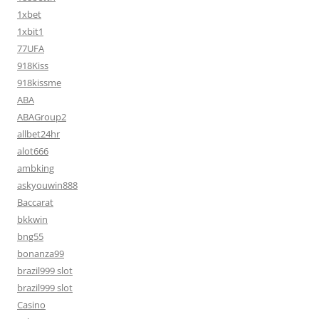
1xbet
1xbit1
77UFA
918Kiss
918kissme
ABA
ABAGroup2
allbet24hr
alot666
ambking
askyouwin888
Baccarat
bkkwin
bng55
bonanza99
brazil999 slot
brazil999 slot
Casino