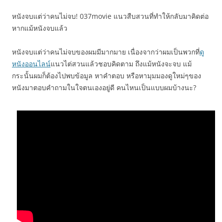
หนังจบแต่ว่าคนไม่จบ! 037movie แนวสืบสวนที่ทำให้กลับมาคิดต่อ
หากแม้หนังจบแล้ว
หนังจบแต่ว่าคนไม่จบของผมมีมากมาย เนื่องจากว่าผมเป็นพวกที่
ดู
หนังออนไลน์
แนวไต่สวนแล้วชอบคิดตาม ถึงแม้หนังจะจบ แม้
กระนั้นผมก็ต้องไปพบข้อมูล หาคำตอบ หรือหามุมมองดูใหม่ๆของ
หนังมาตอบคำถามในใจตนเองอยู่ดี คนไหนเป็นแบบผมบ้างนะ?