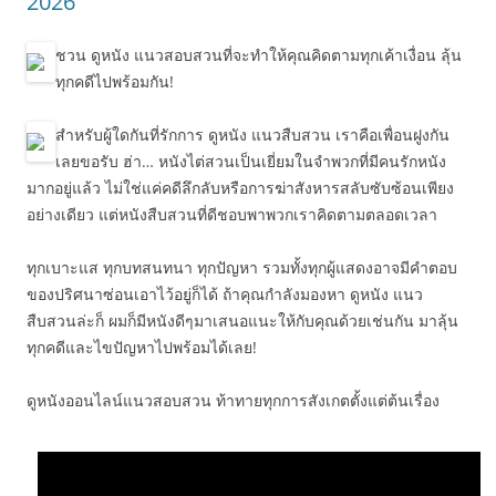
2026
ชวน ดูหนัง แนวสอบสวนที่จะทำให้คุณคิดตามทุกเค้าเงื่อน ลุ้น
ทุกคดีไปพร้อมกัน!
สำหรับผู้ใดกันที่รักการ ดูหนัง แนวสืบสวน เราคือเพื่อนฝูงกัน
เลยขอรับ ฮ่า… หนังไต่สวนเป็นเยี่ยมในจำพวกที่มีคนรักหนัง
มากอยู่แล้ว ไม่ใช่แค่คดีลึกลับหรือการฆ่าสังหารสลับซับซ้อนเพียง
อย่างเดียว แต่หนังสืบสวนที่ดีชอบพาพวกเราคิดตามตลอดเวลา
ทุกเบาะแส ทุกบทสนทนา ทุกปัญหา รวมทั้งทุกผู้แสดงอาจมีคำตอบ
ของปริศนาซ่อนเอาไว้อยู่ก็ได้ ถ้าคุณกำลังมองหา ดูหนัง แนว
สืบสวนล่ะก็ ผมก็มีหนังดีๆมาเสนอแนะให้กับคุณด้วยเช่นกัน มาลุ้น
ทุกคดีและไขปัญหาไปพร้อมได้เลย!
ดูหนังออนไลน์แนวสอบสวน ท้าทายทุกการสังเกตตั้งแต่ต้นเรื่อง