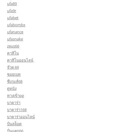
ufa89
ufa9r
ufabet
ufabombx
ufanance
ufasnake
zeus66
คาสิโน
คาสิโนออนไลน์
จ๊วด 69
ซอยเบท
ซีเกมส์68
ดูหนัง
ทางเข้าpg
บาคาร่า
บาคาร่า168
บาคาร่าออนไลน์
ปั่นสล็อต
ปั่นแตก66