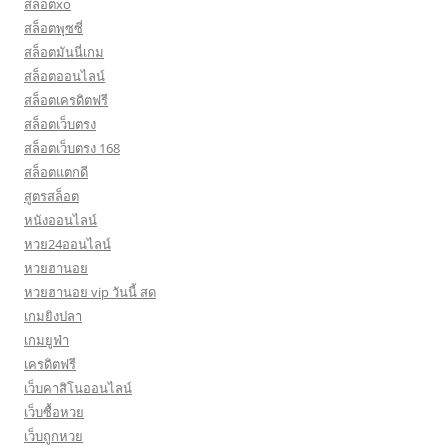
สล็อตxo
สล็อตพุซซี่
สล็อตมันนี่เกม
สล็อตออนไลน์
สล็อตเครดิตฟรี
สล็อตเว็บตรง
สล็อตเว็บตรง 168
สล็อตแตกดี
สูตรสล็อต
หนังออนไลน์
หวย24ออนไลน์
หวยฮานอย
หวยฮานอย vip วันนี้ สด
เกมยิงปลา
เกมยูฟ่า
เครดิตฟรี
เว็บคาสิโนออนไลน์
เว็บซื้อหวย
เว็บถูกหวย