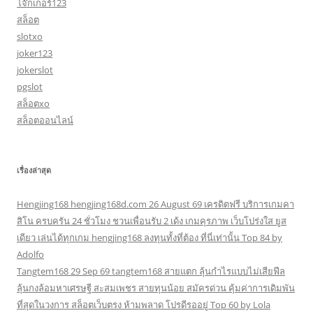
โจ๊กเกอร์123
สล็อต
slotxo
joker123
jokerslot
pgslot
สล็อตxo
สล็อตออนไลน์
เรื่องล่าสุด
Hengjing168 hengjing168d.com 26 August 69 เครดิตฟรี บริการเกมคา
สิโน ครบครัน 24 ชั่วโมง ชวนเพื่อนรับ 2 เด้ง เกมคุรภาพ เว็บโปร่งใส ยูส
เดียว เล่นได้ทุกเกม hengjing168 ลงทุนทั้งที่ต้อง ที่นี่เท่านั้น Top 84 by
Adolfo
Tangtem168 29 Sep 69 tangtem168 สายแตก ลุ้นกำไรแบบไม่เสียฟีล
ลุ้นกงล้อมหาเศรษฐี สะสมเพชร สายทุนน้อย สมัครด่วน คุ้มค่าการเดิมพัน
ที่สุดในวงการ สล็อตเว็บตรง ห้ามพลาด โปรดีรออยู่ Top 60 by Lola