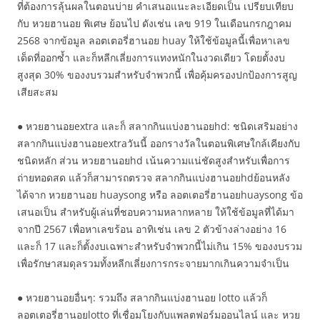
ที่ต้องการลุ้นผลในตอนบ่าย คำเสนอแนะละเอียดเป็น เปรียบเทียบ
กับ หวยฮานอย พิเศษ ย้อนไป ดังเช่น เลข 919 ในเดือนกรกฎาคม
2568 จากข้อมูล ลอตเตอรี่ฮานอย huay ให้ใช้ข้อมูลนี้เพื่อหาเลข
เด็ดที่ออกซ้ำ และก็หลีกเลี่ยงการแทงหนักในงวดเดียว โดยตั้งงบ
สูงสุด 30% ของงบรวมสำหรับจำพวกนี้ เพื่อคุ้มครองปกป้องการสูญ
เสียสะสม
● หวยฮานอยextra และก็ สลากกินแบ่งฮานอยhd: ชนิดเสริมอย่าง
สลากกินแบ่งฮานอยextraวันนี้ ออกรางวัลในตอนพิเศษใกล้เคียงกับ
ชนิดหลัก ส่วน หวยฮานอยhd เน้นความแน่ชัดสูงสำหรับเพื่อการ
ถ่ายทอดสด แล้วก็สามารถตรวจ สลากกินแบ่งฮานอยhdย้อนหลัง
ได้จาก หวยฮานอย huaysong หรือ ลอตเตอรี่ฮานอยhuaysong ข้อ
เสนอเป็น สำหรับผู้เล่นที่ชอบความหลากหลาย ให้ใช้ข้อมูลที่ได้มา
จากปี 2567 เพื่อหาเลขร้อน อาทิเช่น เลข 2 ตัวข้างล่างอย่าง 16
และก็ 17 และก็ตั้งงบเฉพาะสำหรับจำพวกนี้ไม่เกิน 15% ของงบรวม
เพื่อรักษาสมดุลรวมทั้งหลีกเลี่ยงการกระจายมากเกินความจำเป็น
● หวยฮานอยอื่นๆ: รวมถึง สลากกินแบ่งฮานอย lotto แล้วก็
ลอตเตอรี่ฮานอยlotto ที่เชื่อมโยงกับแพลตฟอร์มออนไลน์ และ หวย