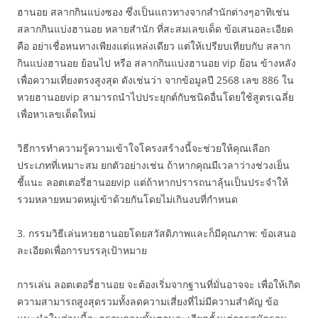
ฮานอย สลากกินแบ่งซอง ซึ่งเป็นแถวทางจากสำนักต่างๆอาทิเช่น
สลากกินแบ่งฮานอย หลายสํานัก ที่สะสมเลขเด็ด ข้อเสนอละเอียด
คือ อย่าเชื่อหนทางเพียงแต่แหล่งเดียว แต่ให้เปรียบเทียบกับ สลาก
กินแบ่งฮานอย ย้อนไป หรือ สลากกินแบ่งฮานอย vip ย้อน ข้างหลัง
เพื่อความเที่ยงตรงสูงสุด ดังเช่นว่า จากข้อมูลปี 2568 เลข 886 ใน
หวยฮานอยvip สามารถนำไปประยุกต์กับชนิดอื่นโดยใช้สูตรเฉลี่ย
เพื่อหาเลขเด็ดใหม่
วิธีการทำความรู้ความเข้าใจโครงสร้างนี้จะช่วยให้คุณเลือก
ประเภทที่เหมาะสม ยกตัวอย่างเช่น ถ้าหากคุณมีเวลาว่างช่วงเย็น
ชี้แนะ ลอตเตอรี่ฮานอยvip แต่ถ้าหากปรารถนาลุ้นเป็นประจำให้
รวมหลายหมวดหมู่เข้าด้วยกันโดยไม่เกินงบที่กำหนด
3. กรรมวิธีเล่นหวยฮานอยโดยสวัสดิภาพและก็มีคุณภาพ: ข้อเสนอ
ละเอียดเพื่อการบรรลุเป้าหมาย
การเล่น ลอตเตอรี่ฮานอย จะต้องเริ่มจากฐานที่มั่นอาจจะ เพื่อให้เกิด
ความสามารถสูงสุดรวมทั้งลดความเสี่ยงที่ไม่มีความสำคัญ ข้อ