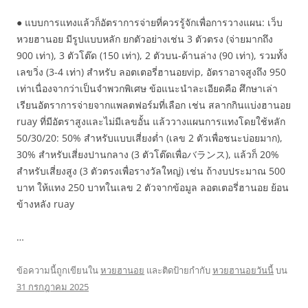
● แบบการแทงแล้วก็อัตราการจ่ายที่ควรรู้จักเพื่อการวางแผน: เว็บ
หวยฮานอย มีรูปแบบหลัก ยกตัวอย่างเช่น 3 ตัวตรง (จ่ายมากถึง
900 เท่า), 3 ตัวโต๊ด (150 เท่า), 2 ตัวบน-ด้านล่าง (90 เท่า), รวมทั้ง
เลขวิ่ง (3-4 เท่า) สำหรับ ลอตเตอรี่ฮานอยvip, อัตราอาจสูงถึง 950
เท่าเนื่องจากว่าเป็นจำพวกพิเศษ ข้อแนะนำละเอียดคือ ศึกษาเล่า
เรียนอัตราการจ่ายจากแพลตฟอร์มที่เลือก เช่น สลากกินแบ่งฮานอย
ruay ที่มีอัตราสูงและไม่มีเลขอั้น แล้ววางแผนการแทงโดยใช้หลัก
50/30/20: 50% สำหรับแบบเสี่ยงต่ำ (เลข 2 ตัวเพื่อชนะบ่อยมาก),
30% สำหรับเสี่ยงปานกลาง (3 ตัวโต๊ดเพื่อバランス), แล้วก็ 20%
สำหรับเสี่ยงสูง (3 ตัวตรงเพื่อรางวัลใหญ่) เช่น ถ้างบประมาณ 500
บาท ให้แทง 250 บาทในเลข 2 ตัวจากข้อมูล ลอตเตอรี่ฮานอย ย้อน
ข้างหลัง ruay
…
ข้อความนี้ถูกเขียนใน
หวยฮานอย
และติดป้ายกำกับ
หวยฮานอยวันนี้
บน
31 กรกฎาคม 2025