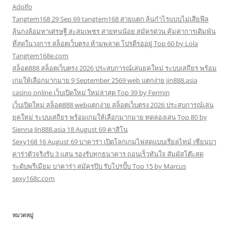
Adolfo
Tangtem168 29 Sep 69 tangtem168 สายแตก ลุ้นกำไรแบบไม่เสียฟีล
ลุ้นกงล้อมหาเศรษฐี สะสมเพชร สายทุนน้อย สมัครด่วน คุ้มค่าการเดิมพัน
ที่สุดในวงการ สล็อตเว็บตรง ห้ามพลาด โปรดีรออยู่ Top 60 by Lola
Tangtem168e.com
สล็อต888 สล็อตเว็บตรง 2026 ประสบการณ์เล่นยุคใหม่ ระบบเสถียร พร้อม
เกมให้เลือกมากมาย 9 September 2569 web แตกง่าย jin888.asia
casino online เว็บเปิดใหม่ ใหม่ล่าสุด Top 39 by Fermin
เว็บเปิดใหม่ สล็อต888 webแตกง่าย สล็อตเว็บตรง 2026 ประสบการณ์เล่น
ยุคใหม่ ระบบเสถียร พร้อมเกมให้เลือกมากมาย ทดลองเล่น Top 80 by
Sienna Jin888.asia 18 August 69 คาสิโน
Sexy168 16 August 69 บาคาร่า เปิดโลกเกมไพ่สดแบบเรียลไทม์ เซียนบา
คาร่าตัวจริงรับ 3 แสน รองรับทุกธนาคาร ถอนเร็วทันใจ สัมผัสโต๊ะสด
ระดับพรีเมียม บาคาร่า สมัครปุ๊บ รับโปรปั๊บ Top 15 by Marcus
sexy168c.com
หมวดหมู่