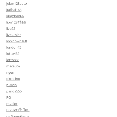
joker123auto
judhai168
kingdom66
lion123สล็อต
live22
live22slot
lockdown168
london45
lotto432
lotto888
macau69
ngernn
okcasino
p2vvip
panda555
PG
PG Slot
PG Slot เว็บใหม่
pg SuperGame