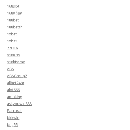
168slot
168สล็อต
188bet
188betth
1xbet
1xbit1
77UFA
918Kiss
918kissme
ABA
ABAGroup2
allbet24hr
alot666
ambking
askyouwin888
Baccarat
bkkwin
bng55