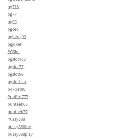
pg718
pg77
pg99
pgceo
pgheng99
pgjoker
PGSlot
pgslot168
pgslot77
pgslot99
pgslotfish
pokbet88
PunPro777
puntaek66
puntaek77
Pussy888
pussy888fun
pussy888play