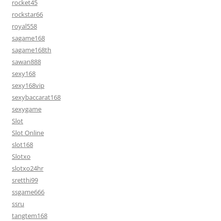
rocket45
rockstar66
royal558
sagame168
sagame168th
sawan888
sexy168
sexy168vip
sexybaccarat168
sexygame
Slot
Slot Online
slot168
Slotxo
slotxo24hr
sretthi99
ssgame666
ssru
tangtem168