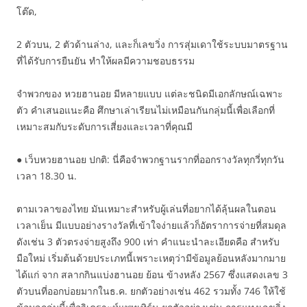
โต๊ด,
2 ตัวบน, 2 ตัวด้านล่าง, และก็เลขวิ่ง การสุ่มเดาใช้ระบบมาตรฐาน
ที่ได้รับการยืนยัน ทำให้ผลมีความชอบธรรม
จำพวกของ หวยฮานอย มีหลายแบบ แต่ละชนิดมีเอกลักษณ์เฉพาะ
ตัว คำเสนอแนะคือ ศึกษาเล่าเรียนไม่เหมือนกันกลุ่มนี้เพื่อเลือกที่
เหมาะสมกับระดับการเสี่ยงและเวลาที่คุณมี
● เว็บหวยฮานอย ปกติ: นี่คือจำพวกฐานรากที่ออกรางวัลทุกวี่ทุกวัน
เวลา 18.30 น.
ตามเวลาของไทย มันเหมาะสำหรับผู้เล่นที่อยากได้ลุ้นผลในตอน
เวลาเย็น มีแบบอย่างรางวัลที่เข้าใจง่ายแล้วก็อัตราการจ่ายที่สมดุล
ดังเช่น 3 ตัวตรงจ่ายสูงถึง 900 เท่า คำแนะนำละเอียดคือ สำหรับ
มือใหม่ เริ่มต้นด้วยประเภทนี้เพราะเหตุว่ามีข้อมูลย้อนหลังมากมาย
ได้แก่ จาก สลากกินแบ่งฮานอย ย้อน ข้างหลัง 2567 ซึ่งแสดงเลข 3
ตัวบนที่ออกบ่อยมากในธ.ค. ยกตัวอย่างเช่น 462 รวมทั้ง 746 ให้ใช้