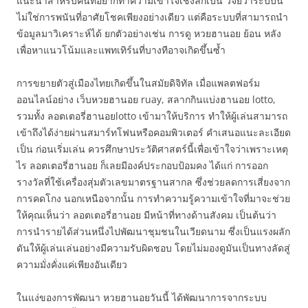
แนะนำสำหรับคนที่อยากทำความเข้าใจเชิงลึกเป็น วิจัยว่าระบบนี้
ไม่ใช่การพนันที่อาศัยโชคเพียงอย่างเดียว แต่คือระบบที่สามารถนำ
ข้อมูลมาวิเคราะห์ได้ ยกตัวอย่างเช่น การดู หวยฮานอย ย้อน หลัง
เพื่อหาแนวโน้มและแพทเทิร์นที่บางทีอาจเกิดขึ้นซ้ำ
การขยายตัวสู่เมืองไทยเกิดขึ้นในสมัยดิจิทัล เมื่อแพลตฟอร์ม
ออนไลน์อย่าง เว็บหวยฮานอย ruay, สลากกินแบ่งฮานอย lotto,
รวมทั้ง ลอตเตอรี่ฮานอยlotto เข้ามาให้บริการ ทำให้ผู้เล่นสามารถ
เข้าถึงได้ง่ายผ่านสมาร์ทโฟนหรือคอมพิวเตอร์ คำเสนอแนะละเอียด
เป็น ก่อนเริ่มเล่น ควรศึกษาประวัติศาสตร์นี้เพื่อเข้าใจว่าเพราะเหตุ
ไร ลอตเตอรี่ฮานอย ก็เลยมีองค์ประกอบป้อมคง ได้แก่ การออก
รางวัลที่ใช้เครื่องสุ่มตัวเลขมาตรฐานสากล ซึ่งช่วยลดการเสี่ยงจาก
การคดโกง นอกเหนือจากนั้น การทำความรู้ความเข้าใจที่มาจะช่วย
ให้คุณเห็นว่า ลอตเตอรี่ฮานอย มีหน้าที่ทางด้านสังคม เป็นต้นว่า
การนำรายได้ส่วนหนึ่งไปพัฒนาชุมชนในเวียดนาม ซึ่งเป็นแรงผลัก
ดันให้ผู้เล่นเล่นอย่างมีความรับผิดชอบ โดยไม่มองดูมันเป็นทางลัดสู่
ความมั่งคั่งแค่เพียงอันเดียว
ในแง่ของการพัฒนา หวยฮานอยวันนี้ ได้พัฒนาการจากระบบ