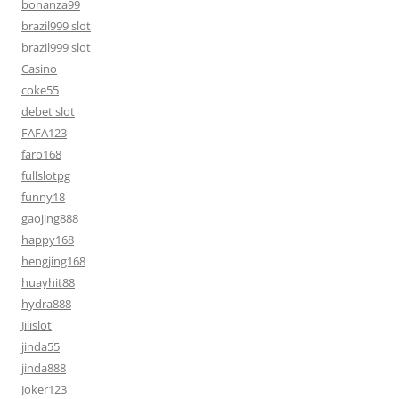
bonanza99
brazil999 slot
brazil999 slot
Casino
coke55
debet slot
FAFA123
faro168
fullslotpg
funny18
gaojing888
happy168
hengjing168
huayhit88
hydra888
Jilislot
jinda55
jinda888
Joker123