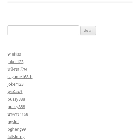
ค้นหา
สำหรับ:
918kiss
joker123
หนังชนโรง
sagame168th
joker123
ดูหนังฟรี
pussy888
pussy888
บาคาร่า168
pgslot
pgheng99
fullslotpg