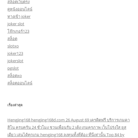
สล็อตเว็บตรง
ดูหนังออนไลน์
ทางเข้า joker
joker slot
โจ๊กเกอร์123
สล็อต
slotxo
joker123
jokerslot
pgslot
สล็อตxo
สล็อตออนไลน์
เรื่องล่าสุด
Hengjing168 hengjing168d.com 26 August 69 เครดิตฟรี บริการเกมคา
สิโน ครบครัน 24 ชั่วโมง ชวนเพื่อนรับ 2 เด้ง เกมคุรภาพ เว็บโปร่งใส ยูส
เดียว เล่นได้ทุกเกม hengjing168 ลงทุนทั้งที่ต้อง ที่นี่เท่านั้น Top 84 by