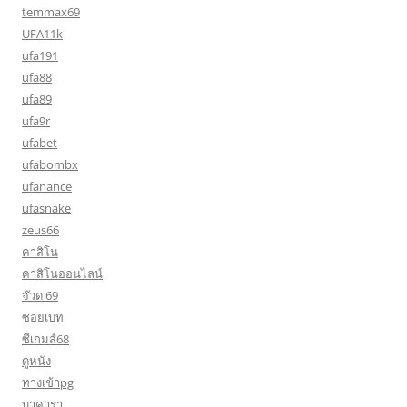
temmax69
UFA11k
ufa191
ufa88
ufa89
ufa9r
ufabet
ufabombx
ufanance
ufasnake
zeus66
คาสิโน
คาสิโนออนไลน์
จ๊วด 69
ซอยเบท
ซีเกมส์68
ดูหนัง
ทางเข้าpg
บาคาร่า