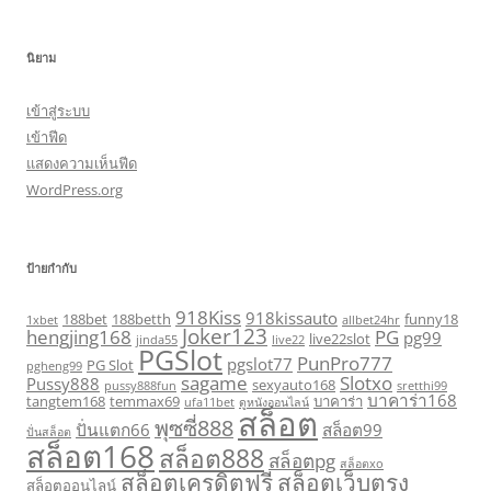
นิยาม
เข้าสู่ระบบ
เข้าฟีด
แสดงความเห็นฟีด
WordPress.org
ป้ายกำกับ
918Kiss
918kissauto
188bet
188betth
funny18
1xbet
allbet24hr
Joker123
hengjing168
PG
pg99
live22slot
jinda55
live22
PGSlot
PunPro777
pgslot77
PG Slot
pgheng99
sagame
Slotxo
Pussy888
sexyauto168
pussy888fun
sretthi99
บาคาร่า168
tangtem168
temmax69
บาคาร่า
ufa11bet
ดูหนังออนไลน์
สล็อต
พุซซี่888
ปั่นแตก66
สล็อต99
ปั่นสล็อต
สล็อต168
สล็อต888
สล็อตpg
สล็อตxo
สล็อตเครดิตฟรี
สล็อตเว็บตรง
สล็อตออนไลน์