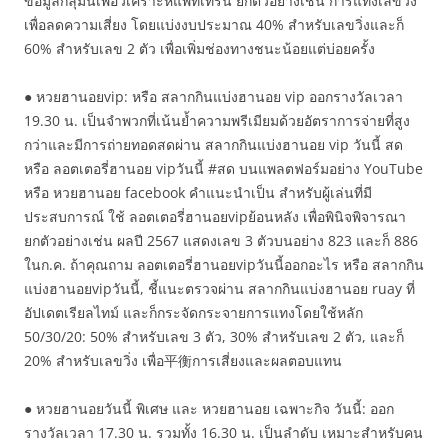
ข้อมูลกลุ่มนี้เพื่อวิเคราะห์แพทเทิร์น ยกตัวอย่างเช่น การแทงเลขวิ่ง
เพื่อลดความเสี่ยง โดยแบ่งงบประมาณ 40% สำหรับเลขวิ่งและก็
60% สำหรับเลข 2 ตัว เพื่อเพิ่มช่องทางชนะน้อยแต่บ่อยครั้ง
● หวยฮานอยvip: หรือ สลากกินแบ่งฮานอย vip ออกรางวัลเวลา
19.30 น. เป็นจำพวกที่เน้นย้ำความพรีเมียมด้วยอัตราการจ่ายที่สูง
กว่าและมีการถ่ายทอดสดผ่าน สลากกินแบ่งฮานอย vip วันนี้ สด
หรือ ลอตเตอรี่ฮานอย vipวันนี้ #สด บนแพลตฟอร์มอย่าง YouTube
หรือ หวยฮานอย facebook คำแนะนำเป็น สำหรับผู้เล่นที่มี
ประสบการณ์ ใช้ ลอตเตอรี่ฮานอยvipย้อนหลัง เพื่อพินิจพิจารณา
ยกตัวอย่างเช่น ผลปี 2567 แสดงเลข 3 ตัวบนอย่าง 823 และก็ 886
ในก.ค. ถ้าคุณถาม ลอตเตอรี่ฮานอยvipวันนี้ออกอะไร หรือ สลากกิน
แบ่งฮานอยvipวันนี้, ชี้แนะตรวจผ่าน สลากกินแบ่งฮานอย ruay ที่
อัปเดตเรียลไทม์ และก็กระจัดกระจายการแทงโดยใช้หลัก
50/30/20: 50% สำหรับเลข 3 ตัว, 30% สำหรับเลข 2 ตัว, และก็
20% สำหรับเลขวิ่ง เพื่อ平衡การเสี่ยงและผลตอบแทน
● หวยฮานอยวันนี้ พิเศษ และ หวยฮานอย เฉพาะกิจ วันนี้: ออก
รางวัลเวลา 17.30 น. รวมทั้ง 16.30 น. เป็นลำดับ เหมาะสำหรับคน