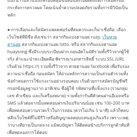
แนะนำในส่วนนี้จะครอบคลุมขั้นตอนละเอียดตั้งแต่การสมัครจน
กระทั่งการตรวจผล โดยเน้นย้ำความปลอดภัยรวมทั้งการมีวินัยเป็น
หลัก
● การเลือกและก็สมัครแพลตฟอร์มที่สมควรและก็น่าเชื่อถือ: เลือก
เว็บไซต์ที่มีชื่อ ดังเช่นว่า สลากกินแบ่งฮานอย ruay,
เว็บหวย
ฮานอย
สลากกินแบ่งฮานอย lotto, หรือ สลากกินแบ่งฮานอย
huaysong ซึ่งมีระบบระเบียบฝาก-ถอนอัตโนมัติรวมทั้งรีวิวจากผู้ใช้
จริง คำแนะนำละเอียดคือ พิจารณาเอกสารสิทธิ์ ระบบ SSL (URL
เริ่มด้วย https://) รวมทั้งรีวิวจาก หวยฮานอย facebook เพื่อรับรอง
ความน่าเชื่อถือ ก่อนสมัคร ให้อ่านหลักการความเป็นส่วนตัวรวมทั้ง
ข้อกำหนดการใช้แรงงานอย่างรอบคอบ เริ่มด้วยการสมัครบัญชีฟรี
กรอกข้อมูลฐานราก อาทิเช่น ชื่อผู้ใช้ รหัสผ่านที่แข็งแรง (รวมกลุ่ม
เลข ตัวเขียน และก็เครื่องหมาย) รวมทั้งการันตีตัวตนผ่านอีเมลหรือ
SMS แล้วต่อจากนั้นทดสอบฝากเงินปริมาณน้อย เช่น 100-200 บาท
เพื่อทดสอบความรวดเร็วในการถอน (ควรไม่เกิน 5 นาที) แล้วก็หลบ
หลีกเว็บไซต์ที่ไม่มีรีวิวหรือสัญญาผลตอบแทนสูงเกินจริง เพราะเหตุ
ว่าบางทีอาจเป็นกลลวง แม้พบปัญหา ให้ติดต่อข้างบริการลูกค้าทันที
เพื่อทดลองการโต้ตอบ