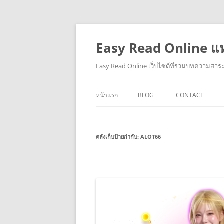
Easy Read Online 
Easy Read Online เว็บไซต์ที่รวมบทความสาระค
หน้าแรก
BLOG
CONTACT
คลังเก็บป้ายกำกับ:
ALOT66