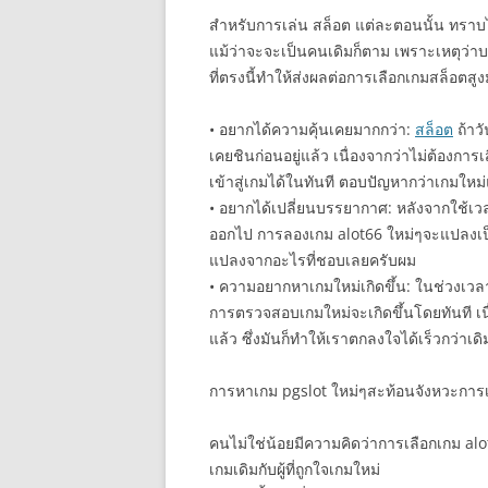
สำหรับการเล่น สล็อต แต่ละตอนนั้น ทราบไ
แม้ว่าจะจะเป็นคนเดิมก็ตาม เพราะเหตุว่
ที่ตรงนี้ทำให้ส่งผลต่อการเลือกเกมสล็อต
• อยากได้ความคุ้นเคยมากกว่า:
สล็อต
ถ้าวั
เคยชินก่อนอยู่แล้ว เนื่องจากว่าไม่ต้องการ
เข้าสู่เกมได้ในทันที ตอบปัญหากว่าเกมใหม
• อยากได้เปลี่ยนบรรยากาศ: หลังจากใช้เวลา
ออกไป การลองเกม alot66 ใหม่ๆจะแปลงเป็
แปลงจากอะไรที่ชอบเลยครับผม
• ความอยากหาเกมใหม่เกิดขึ้น: ในช่วงเวลาท
การตรวจสอบเกมใหม่จะเกิดขึ้นโดยทันที เนื่อ
แล้ว ซึ่งมันก็ทำให้เราตกลงใจได้เร็วกว่าเดิ
การหาเกม pgslot ใหม่ๆสะท้อนจังหวะการเล
คนไม่ใช่น้อยมีความคิดว่าการเลือกเกม alot
เกมเดิมกับผู้ที่ถูกใจเกมใหม่