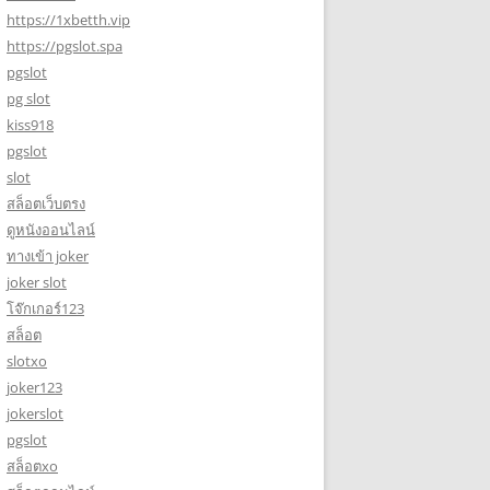
https://1xbetth.vip
https://pgslot.spa
pgslot
pg slot
kiss918
pgslot
slot
สล็อตเว็บตรง
ดูหนังออนไลน์
ทางเข้า joker
joker slot
โจ๊กเกอร์123
สล็อต
slotxo
joker123
jokerslot
pgslot
สล็อตxo