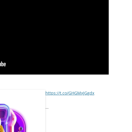
https://t.co/GHGMxJGgdx
…