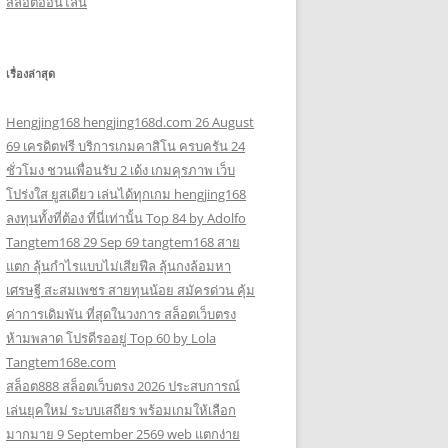
สล็อตออนไลน์
เรื่องล่าสุด
Hengjing168 hengjing168d.com 26 August
69 เครดิตฟรี บริการเกมคาสิโน ครบครัน 24
ชั่วโมง ชวนเพื่อนรับ 2 เด้ง เกมคุรภาพ เว็บ
โปร่งใส ยูสเดียว เล่นได้ทุกเกม hengjing168
ลงทุนทั้งที่ต้อง ที่นี่เท่านั้น Top 84 by Adolfo
Tangtem168 29 Sep 69 tangtem168 สาย
แตก ลุ้นกำไรแบบไม่เสียฟีล ลุ้นกงล้อมหา
เศรษฐี สะสมเพชร สายทุนน้อย สมัครด่วน คุ้ม
ค่าการเดิมพัน ที่สุดในวงการ สล็อตเว็บตรง
ห้ามพลาด โปรดีรออยู่ Top 60 by Lola
Tangtem168e.com
สล็อต888 สล็อตเว็บตรง 2026 ประสบการณ์
เล่นยุคใหม่ ระบบเสถียร พร้อมเกมให้เลือก
มากมาย 9 September 2569 web แตกง่าย