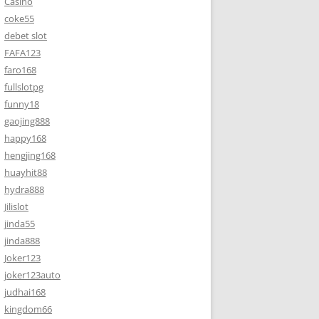
Casino
coke55
debet slot
FAFA123
faro168
fullslotpg
funny18
gaojing888
happy168
hengjing168
huayhit88
hydra888
Jilislot
jinda55
jinda888
Joker123
joker123auto
judhai168
kingdom66