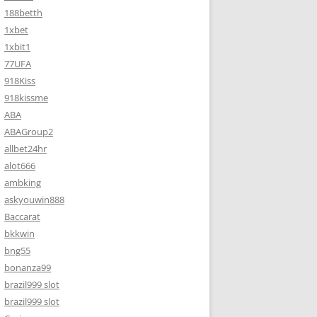
188betth
1xbet
1xbit1
77UFA
918Kiss
918kissme
ABA
ABAGroup2
allbet24hr
alot666
ambking
askyouwin888
Baccarat
bkkwin
bng55
bonanza99
brazil999 slot
brazil999 slot