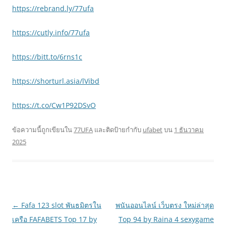
https://rebrand.ly/77ufa
https://cutly.info/77ufa
https://bitt.to/6rns1c
https://shorturl.asia/lVibd
https://t.co/Cw1P92DSvO
ข้อความนี้ถูกเขียนใน
77UFA
และติดป้ายกำกับ
ufabet
บน
1 ธันวาคม
2025
เมนู
←
Fafa 123 slot พันธมิตรใน
พนันออนไลน์ เว็บตรง ใหม่ล่าสุด
นำทาง
เครือ FAFABETS Top 17 by
Top 94 by Raina 4 sexygame