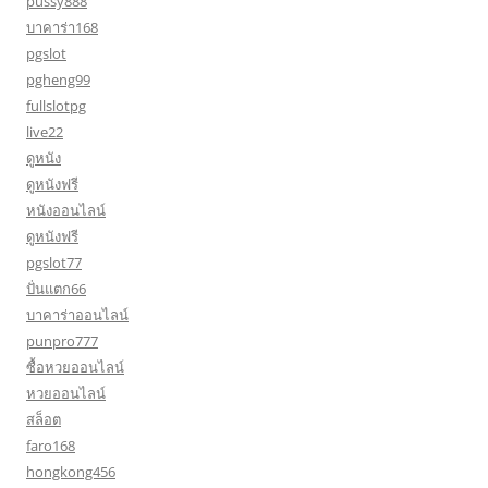
pussy888
บาคาร่า168
pgslot
pgheng99
fullslotpg
live22
ดูหนัง
ดูหนังฟรี
หนังออนไลน์
ดูหนังฟรี
pgslot77
ปั่นแตก66
บาคาร่าออนไลน์
punpro777
ซื้อหวยออนไลน์
หวยออนไลน์
สล็อต
faro168
hongkong456