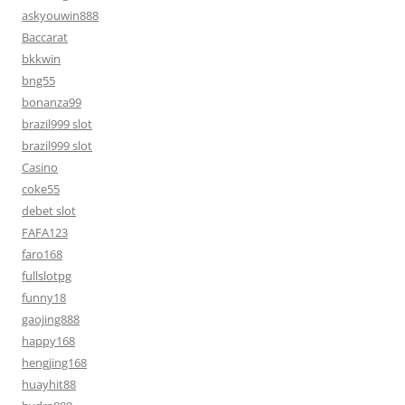
askyouwin888
Baccarat
bkkwin
bng55
bonanza99
brazil999 slot
brazil999 slot
Casino
coke55
debet slot
FAFA123
faro168
fullslotpg
funny18
gaojing888
happy168
hengjing168
huayhit88