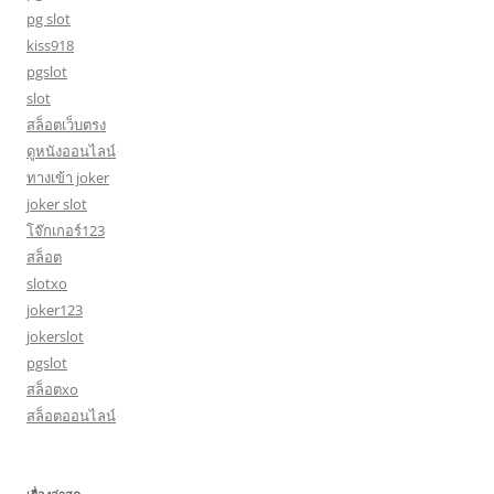
pg slot
kiss918
pgslot
slot
สล็อตเว็บตรง
ดูหนังออนไลน์
ทางเข้า joker
joker slot
โจ๊กเกอร์123
สล็อต
slotxo
joker123
jokerslot
pgslot
สล็อตxo
สล็อตออนไลน์