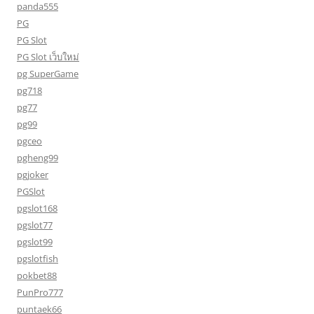
panda555
PG
PG Slot
PG Slot เว็บใหม่
pg SuperGame
pg718
pg77
pg99
pgceo
pgheng99
pgjoker
PGSlot
pgslot168
pgslot77
pgslot99
pgslotfish
pokbet88
PunPro777
puntaek66