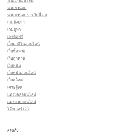
หวย24ออนไลน์
หวยฮานอย
หวยฮานอย vip วันนี้ สด
เกมยิงปลา
เกมยูฟ่า
เครดิตฟรี
เว็บคาสิโนออนไลน์
เว็บซื้อหวย
เว็บถูกหวย
เว็บพนัน
เว็บพนันออนไลน์
เว็บสล็อต
เศรษฐี99
แทงบอลออนไลน์
แทงหวยออนไลน์
โจ๊กเกอร์123
คลังเก็บ