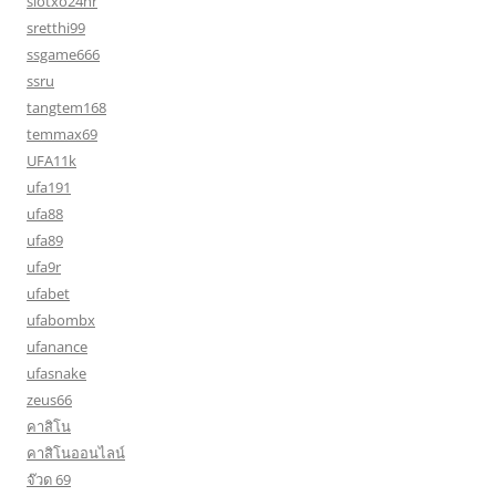
slotxo24hr
sretthi99
ssgame666
ssru
tangtem168
temmax69
UFA11k
ufa191
ufa88
ufa89
ufa9r
ufabet
ufabombx
ufanance
ufasnake
zeus66
คาสิโน
คาสิโนออนไลน์
จ๊วด 69