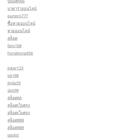
ปั่นแตก66
บาคาร่าออนไลน์
punpro777
ซื้อหวยออนไลน์
หวยออนไลน์
สล็อต
faro168
hongkong456
joker123
pg168
jinda55
slot99
สล็อต66
สล็อตเว็บตรง
สล็อตเว็บตรง
สล็อต888
สล็อต888
pgslot