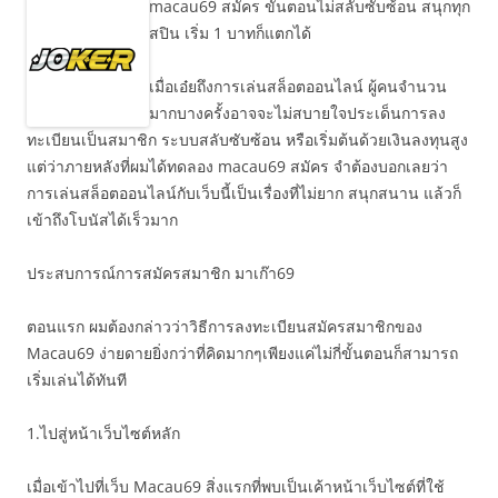
macau69 สมัคร ขั้นตอนไม่สลับซับซ้อน สนุกทุก
สปิน เริ่ม 1 บาทก็แตกได้
เมื่อเอ๋ยถึงการเล่นสล็อตออนไลน์ ผู้คนจำนวน
มากบางครั้งอาจจะไม่สบายใจประเด็นการลง
ทะเบียนเป็นสมาชิก ระบบสลับซับซ้อน หรือเริ่มต้นด้วยเงินลงทุนสูง
แต่ว่าภายหลังที่ผมได้ทดลอง macau69 สมัคร จำต้องบอกเลยว่า
การเล่นสล็อตออนไลน์กับเว็บนี้เป็นเรื่องที่ไม่ยาก สนุกสนาน แล้วก็
เข้าถึงโบนัสได้เร็วมาก
ประสบการณ์การสมัครสมาชิก มาเก๊า69
ตอนแรก ผมต้องกล่าวว่าวิธีการลงทะเบียนสมัครสมาชิกของ
Macau69 ง่ายดายยิ่งกว่าที่คิดมากๆเพียงแค่ไม่กี่ขั้นตอนก็สามารถ
เริ่มเล่นได้ทันที
1.ไปสู่หน้าเว็บไซต์หลัก
เมื่อเข้าไปที่เว็บ Macau69 สิ่งแรกที่พบเป็นเค้าหน้าเว็บไซต์ที่ใช้