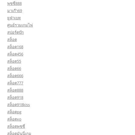
พุซซี่888
มาเก๊า69
ยูฟ่าเบท
ศูนย์รวมเกมไพ่
สปอร์ตบุ๊ก
สล็อต
สล็อต168
สล็อต456
สล็อต55
สล็อต66
สล็อต666
สล็อต777
สล็อต888
สล็อต918
สล็อต918kiss
สล็อตpg
สล็อตxo
สล็อตพุซซี่
สล็อตมันนี่เกม