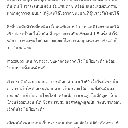
ตื่นเต้น ไม่ว่าจะเป็นธีมจีน ธีมแฟนตาซี หรือธีมแนวเสี่ยงอันตราย
ทุกเกมถูกวางแบบมาให้ผู้เล่นได้โอกาสชนะและก็ลุ้นรางวัลใหญ่ได้
สิ่งที่ประทับหัวใจที่สุดคือ เริ่มต้นเพียงแค่ 1 บาท แต่มีโอกาสแตกได้
จริง บ่อยครั้งผมได้โบนัสเล็กๆจากการสปินเพียงแต่ 1-5 ครั้ง ทำให้
รู้สึกว่าการลงทุนไม่ต้องเยอะแยะก็ได้ความสนุกสนานร่าเริงแล้วก็
รางวัลทดแทน
macau69 เล่นเว็บตรงระบบฝากถอนรวดเร็ว ไม่มีอย่างต่ำ พร้อม
โบนัสรวมทั้งเครดิตฟรี
เริ่มแรกจำต้องบอกเลยว่า การเลือกเล่น มาเก๊า69 เว็บไซต์ตรง นั้น
ต่างจากเว็บไซต์เอเย่นต์มากมาย เว็บตรงจะให้ความยั่งยืนมั่นคง
ปลอดภัย แล้วก็ความโล่งใสสำหรับเพื่อการเล่นสูง ไม่มีปัญหาโดน
โกงหรือถอนเงินมิได้ ซึ่งสำหรับผม สิ่งสำคัญที่สุดเป็น ระบบฝากถอน
เร็วทันใจ ไม่มีอย่างต่ำ
เมื่อผมได้ทดลองเล่นเว็บตรง ระบบฝากถอนอัตโนมัติดำเนินการได้