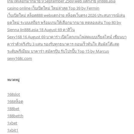
เกมให้เลือกมากมาย 9 September 2569 web แตกง่าย jin888.asia
casino online เว็บเปิดใหม่ ใหม่ล่าสุด Top 39 by Fermin
เว็บเปิดใหม่ สล็อต888 webแตกง่าย สล็อตเว็บตรง 2026 ประสบการณ์เล่น
ยุคใหม่ ระบบเสถียร พร้อมเกมให้เลือกมากมาย ทดลองเล่น Top 80 by
Sienna Jin888.asia 18 August 69 คาสิโน
Sexy168 16 August 69 บาคาร่า เปิดโลกเกมไพ่สดแบบเรียลไทม์ เซียนบา
คาร่าตัวจริงรับ 3 แสน รองรับทุกธนาคาร ถอนเร็วทันใจ สัมผัสโต๊ะสด
ระดับพรีเมียม บาคาร่า สมัครปุ๊บ รับโปรปั๊บ Top 15 by Marcus
sexy168c.com
หมวดหมู่
168slot
168สล็อต
188bet
188betth
1xbet
1xbit1