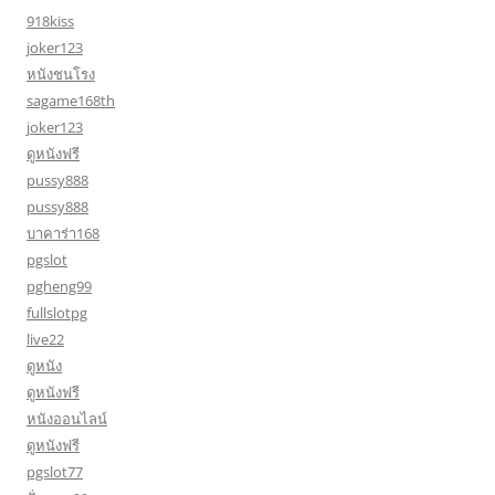
918kiss
joker123
หนังชนโรง
sagame168th
joker123
ดูหนังฟรี
pussy888
pussy888
บาคาร่า168
pgslot
pgheng99
fullslotpg
live22
ดูหนัง
ดูหนังฟรี
หนังออนไลน์
ดูหนังฟรี
pgslot77