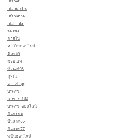
ufabet
ufabombx
ufanance
ufasnake
zeus66
คาสิโน
คาสิโนออนไลน์
จ๊วด 69
ซอยเบท
ซีเกมส์68
ดูหนัง
ทางเข้าpg
บาคาร่า
บาคาร่า168
บาคาร่าออนไลน์
ปั่นสล็อต
ปั่นแตก66
ปั่นแตก77
พนันออนไลน์